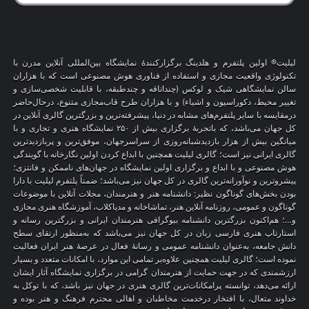
لیلیت® اولین پلتفرم و هلدینگ برگزارکنندهٔ نمایشگاه بین‌المللی آنلاین مدرن با
تکنولوژی واقعیت مجازی و استفاده از فناوری هوش مصنوعی است که با هزاران
سالن نمایشگاهی شیک و لوکس (چنداتاقه و چندطبقه، با قابلیت شخصی‌سازی و
تغییر محیط، دکوراسیون و اشیاء) و با هزاران طرح قاب‌مجازی متنوع، درحال‌حاضر
درمقایسه با سایر پلتفرم‌های مشابه در دنیا، پیشرفته‌ترین و بزرگترین گالری آنلاین در
کل جهان می‌باشد، که باتجربهٔ برگزاری بیش از ۲۵۰ نمایشگاه هنری و تجاری و با
میانگین بیش از هزار بازدیدشبانه‌روزی از سراسرجهان، موفق‌ترین و پربازدیدترین
گالری ایرانی نیز است؛ گالری لیلیت همچنین با ابداع کردن اولین نگارخانه با گویندگی
هوش مصنوعی و با ابداع و برگزاری اولین نمایشگاه در جهان‌های ناممکن و فانتزی؛
پیشروترین و نوآورانه‌ترین گالری در کل جهان نیز می‌باشد؛ ضمناً پلتفرم لیلیت با دارا
بودن بخش‌های گوناگون نظیر: دانشنامه هنر و هنرمندان، مجلات آنلاین با موضوعات
گوناگون و عمومی، روزنامه آنلاین هنر، تماشاخانه و مدیاکلاب، آموزشگاه هنری مجازی
و…؛ هم‌اکنون بزرگترین دانشنامه بیوگرافی هنرمندان ایرانی و بزرگترین رسانه و
استارتاپ هنری فارسی زبان در کل جهان نیز می‌باشد که به‌منظور ارتقای سطح
دانش جامعه، به‌عنوان دانشنامه عمومی و رسانهٔ فعال در عرصهٔ هنر ایران فعالیت
نموده است؛ گالری لیلیت همچنین علاوه‌بر تمامی این موارد، با امکانات متعدد و بسیار
ارزشمندی که در جهت حمایت از هنرمندان گرامی در برگزاری نمایشگاه آثار ایشان
ارائه می‌دهد، توانسته پرامکانات‌ترین گالری هنری در جهان نیز باشد، که با توکل به
خداوند متعال، با افتخار درخدمت مخاطبان و اهالی محترم فرهنگ و هنر بوده و