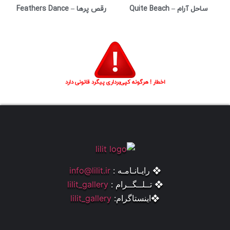
ساحل آرام – Quite Beach
رقص پرها – Feathers Dance
اخطار ! هرگونه کپی‌برداری پیگرد قانونی دارد
❖ رایـانـامـه :
info@lilit.ir
❖ تــلــگــرام :
lilit_gallery
❖اینستاگرام:
lilit_gallery