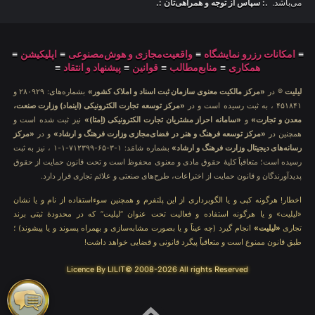
می‌باشد.
.: سپاس از توجه و همراهی‌تان :.
≡
امکانات رزرو نمایشگاه
≡
واقعیت‌مجازی و هوش‌مصنوعی
≡
اپلیکیشن
≡
همکاری
≡
منابع‌مطالب
≡
قوانین
≡
پیشنهاد و انتقاد
≡
لیلیت
® در
«مرکز مالکیت معنوی سازمان ثبت اسناد و املاک کشور»
بشماره‌های: ۲۸۰۹۲۹ و
۴۵۱۸۴۱ ، به ثبت رسیده است و در
«مرکز توسعه تجارت الکترونیکی (اینماد) وزارت صنعت،
معدن و تجارت»
و
«سامانه احراز مشتریان تجارت الکترونیکی (اِمتا)»
نیز ثبت شده است و
همچنین در
«مرکز توسعه فرهنگ و هنر در فضای‌مجازی وزارت فرهنگ و ارشاد»
و در
«مرکز
رسانه‌های دیجیتال وزارت فرهنگ و ارشاد»
بشماره شامَد: ۱-۳-۶۵-۷۱۲۳۹۹-۱-۱ ، نیز به ثبت
رسیده است؛ متعاقباً کلیهٔ حقوق مادی و معنوی محفوظ است و تحت قانون حمایت از حقوق
پدیدآورندگان و قانون حمایت از اختراعات، طرح‌های صنعتی و علائم تجاری قرار دارد.
اخطار! هرگونه کپی و یا الگوبرداری از این پلتفرم و همچنین سوءاستفاده از نام و یا نشان
«لیلیت» و یا هرگونه استفاده و فعالیت تحت عنوان “لیلیت” که در محدودهٔ ثبتی برند
تجاری
«لیلیت»
انجام گیرد (چه عیناً و یا بصورت مشابه‌سازی و بهمراه پسوند و یا پیشوند) ؛
طبق قانون ممنوع است و متعاقباً پیگرد قانونی و قضایی خواهد داشت!
Licence By LILIT© 2008-2026 All rights Reserved