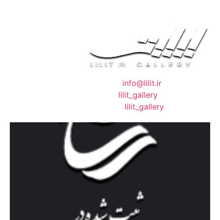
❖ رایـانـامـه :
info@lilit.ir
❖ تــلــگــرام :
lilit_gallery
❖اینستاگرام:
lilit_gallery