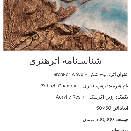
شناسـ‌نامه اثرهنری
عنوان اثر:
موج شکن – Breaker wave
نام هنرمند:
زهره قنبری – Zohreh Ghanbari
تکنیک:
رزین اکریلیک – Acrylic Resin
ابعاد اثر:
50×50
قیمت:
500,000 تومان
توضیحات: