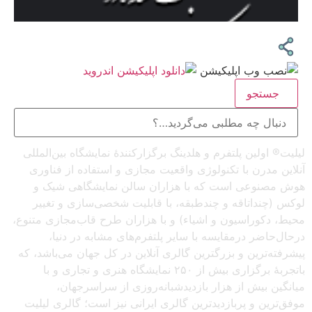
جستجو
لیلیت® اولین پلتفرم و هلدینگ برگزارکنندهٔ نمایشگاه بین‌المللی
آنلاین مدرن با تکنولوژی واقعیت مجازی و استفاده از فناوری
هوش مصنوعی است که با هزاران سالن نمایشگاهی شیک و
لوکس (چنداتاقه و چندطبقه، با قابلیت شخصی‌سازی و تغییر
محیط، دکوراسیون و اشیاء) و با هزاران طرح قاب‌مجازی متنوع،
درحال‌حاضر درمقایسه با سایر پلتفرم‌های مشابه در دنیا،
پیشرفته‌ترین و بزرگترین گالری آنلاین در کل جهان می‌باشد، که
باتجربهٔ برگزاری بیش از ۲۵۰ نمایشگاه هنری و تجاری و با
میانگین بیش از هزار بازدیدشبانه‌روزی از سراسرجهان،
موفق‌ترین و پربازدیدترین گالری ایرانی نیز است؛ گالری لیلیت