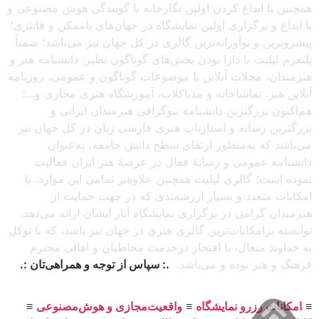
همچنین با ابداع کردن اولین نگارخانه با گویندگی هوش مصنوعی و
با ابداع و برگزاری اولین نمایشگاه در جهان‌های ناممکن و فانتزی؛
پیشروترین و نوآورانه‌ترین گالری در کل جهان نیز می‌باشد؛ ضمناً
پلتفرم لیلیت با دارا بودن بخش‌های گوناگون نظیر: دانشنامه هنر و
هنرمندان، مجلات آنلاین با موضوعات گوناگون و عمومی، روزنامه
آنلاین هنر، تماشاخانه و مدیاکلاب، آموزشگاه هنری مجازی و…؛
هم‌اکنون بزرگترین دانشنامه بیوگرافی هنرمندان ایرانی و
بزرگترین رسانه و استارتاپ هنری فارسی زبان در کل جهان نیز
می‌باشد که به‌منظور ارتقای سطح دانش جامعه، به‌عنوان
دانشنامه عمومی و رسانهٔ فعال در عرصهٔ هنر ایران فعالیت
نموده است؛ گالری لیلیت همچنین علاوه‌بر تمامی این موارد، با
امکانات متعدد و بسیار ارزشمندی که در جهت حمایت از
هنرمندان گرامی در برگزاری نمایشگاه آثار ایشان ارائه می‌دهد،
توانسته پرامکانات‌ترین گالری هنری در جهان نیز باشد، که با توکل
به خداوند متعال، با افتخار درخدمت مخاطبان و اهالی محترم
فرهنگ و هنر بوده و می‌باشد.
.: سپاس از توجه و همراهی‌تان :.
≡
امکانات رزرو نمایشگاه
≡
واقعیت‌مجازی و هوش‌مصنوعی
≡