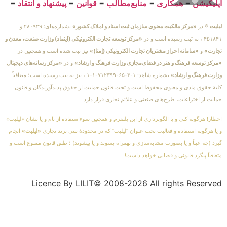
اپلیکیشن
≡
همکاری
≡
منابع‌مطالب
≡
قوانین
≡
پیشنهاد و انتقاد
≡
لیلیت
® در
«مرکز مالکیت معنوی سازمان ثبت اسناد و املاک کشور»
بشماره‌های: ۲۸۰۹۲۹ و
۴۵۱۸۴۱ ، به ثبت رسیده است و در
«مرکز توسعه تجارت الکترونیکی (اینماد) وزارت صنعت، معدن و
تجارت»
و
«سامانه احراز مشتریان تجارت الکترونیکی (اِمتا)»
نیز ثبت شده است و همچنین در
«مرکز توسعه فرهنگ و هنر در فضای‌مجازی وزارت فرهنگ و ارشاد»
و در
«مرکز رسانه‌های دیجیتال
وزارت فرهنگ و ارشاد»
بشماره شامَد: ۱-۳-۶۵-۷۱۲۳۹۹-۱-۱ ، نیز به ثبت رسیده است؛ متعاقباً
کلیهٔ حقوق مادی و معنوی محفوظ است و تحت قانون حمایت از حقوق پدیدآورندگان و قانون
حمایت از اختراعات، طرح‌های صنعتی و علائم تجاری قرار دارد.
اخطار! هرگونه کپی و یا الگوبرداری از این پلتفرم و همچنین سوءاستفاده از نام و یا نشان «لیلیت»
و یا هرگونه استفاده و فعالیت تحت عنوان “لیلیت” که در محدودهٔ ثبتی برند تجاری
«لیلیت»
انجام
گیرد (چه عیناً و یا بصورت مشابه‌سازی و بهمراه پسوند و یا پیشوند) ؛ طبق قانون ممنوع است و
متعاقباً پیگرد قانونی و قضایی خواهد داشت!
Licence By LILIT© 2008-2026 All rights Reserved