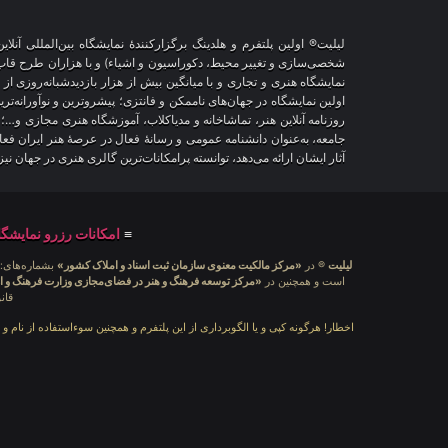
لیلیت® اولین پلتفرم و هلدینگ برگزارکنندهٔ نمایشگاه بین‌المللی 
نمایشگاه هنری و تجاری و با میانگین بیش از هزار بازدیدشبانه‌روزی از
اولین نمایشگاه در جهان‌های ناممکن و فانتزی؛ پیشروترین و نوآورانه‌تر
روزنامه آنلاین هنر، تماشاخانه و مدیاکلاب، آموزشگاه هنری مجازی و…؛
جامعه، به‌عنوان دانشنامه عمومی و رسانهٔ فعال در عرصهٔ هنر ایران ف
آثار ایشان ارائه می‌دهد، توانسته پرامکانات‌ترین گالری هنری در جهان ن
≡
امکانات رزرو نمایشگا
لیلیت
® در
«مرکز مالکیت معنوی سازمان ثبت اسناد و املاک کشور»
بشماره‌های: ۲۸۰۹۲۹ و ۴۵۱۸۴۱ ، به ثبت رسیده است و 
است و همچنین در
«مرکز توسعه فرهنگ و هنر در فضای‌مجازی وزارت فرهنگ و ا
قان
اخطار! هرگونه کپی و یا الگوبرداری از این پلتفرم و همچنین سوءاستفاده از نام و 