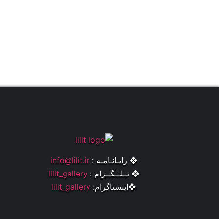
❖ رایـانـامـه :
info@lilit.ir
❖ تــلــگــرام :
lilit_gallery
❖اینستاگرام:
lilit_gallery