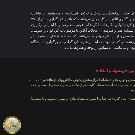
اران سالن نمایشگاهی شیک و لوکس (چنداتاقه و چندطبقه، با قابلیت
شخصی‌سازی و تغییر محیط، دکوراسیون و اشیاء) و با هزاران طرح قاب‌مجازی متنوع، درحال‌حاضر درمقایسه با سایر پلتفرم‌های مشابه در دنیا، پیشرفته‌ترین و بزرگترین گالری آنلاین در کل جهان می‌باشد، که باتجربهٔ برگزاری بیش از ۲۵۰
اع کردن اولین نگارخانه با گویندگی هوش مصنوعی و با ابداع و برگزاری
 دانشنامه هنر و هنرمندان، مجلات آنلاین با موضوعات گوناگون و عمومی،
ری فارسی زبان در کل جهان نیز می‌باشد که به‌منظور ارتقای سطح دانش
ر ارزشمندی که در جهت حمایت از هنرمندان گرامی در برگزاری نمایشگاه
بوده و می‌باشد.
.: سپاس از توجه و همراهی‌تان :.
نین
≡
پیشنهاد و انتقاد
≡
معدن و تجارت»
و
«سامانه احراز مشتریان تجارت الکترونیکی (اِمتا)»
نیز ثبت شده
ه شامَد: ۱-۳-۶۵-۷۱۲۳۹۹-۱-۱ ، نیز به ثبت رسیده است؛ متعاقباً کلیهٔ حقوق مادی و معنوی محفوظ است و تحت
د.
لیت»
انجام گیرد (چه عیناً و یا بصورت مشابه‌سازی و بهمراه پسوند و یا پیشوند) ؛