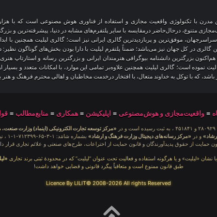
آنلاین مدرن با تکنولوژی واقعیت مجازی و استفاده از فناوری هوش مصنوعی است که با هز
 سراسرجهان، موفق‌ترین و پربازدیدترین گالری ایرانی نیز است؛ گالری لیلیت همچنین با ابد
ین گالری در کل جهان نیز می‌باشد؛ ضمناً پلتفرم لیلیت با دارا بودن بخش‌های گوناگون نظیر:
 هم‌اکنون بزرگترین دانشنامه بیوگرافی هنرمندان ایرانی و بزرگترین رسانه و استارتاپ هن
عالیت نموده است؛ گالری لیلیت همچنین علاوه‌بر تمامی این موارد، با امکانات متعدد و بسیا
یز باشد، که با توکل به خداوند متعال، با افتخار درخدمت مخاطبان و اهالی محترم فرهنگ و هنر 
ه
≡
واقعیت‌مجازی و هوش‌مصنوعی
≡
اپلیکیشن
≡
همکاری
≡
منابع‌مطالب
≡
قوا
در
«مرکز توسعه تجارت الکترونیکی (اینماد) وزارت صنعت، 
رشاد»
و در
«مرکز رسانه‌های دیجیتال وزارت فرهنگ و ارشاد»
بشمار
ون حمایت از حقوق پدیدآورندگان و قانون حمایت از اختراعات، طرح‌های صنعتی و علائم تجاری قرار دار
یا نشان «لیلیت» و یا هرگونه استفاده و فعالیت تحت عنوان “لیلیت” که در محدودهٔ ثبتی برند تجاری
«لی
طبق قانون ممنوع است و متعاقباً پیگرد قانونی و قضایی خواهد داشت!
Licence By LILIT© 2008-2026 All rights Reserved