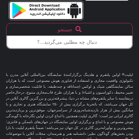
جستجو
لیلیت® اولین پلتفرم و هلدینگ برگزارکنندهٔ نمایشگاه بین‌المللی آنلاین مدرن با
تکنولوژی واقعیت مجازی و استفاده از فناوری هوش مصنوعی است که با هزاران
سالن نمایشگاهی شیک و لوکس (چنداتاقه و چندطبقه، با قابلیت شخصی‌سازی و
تغییر محیط، دکوراسیون و اشیاء) و با هزاران طرح قاب‌مجازی متنوع، درحال‌حاضر
درمقایسه با سایر پلتفرم‌های مشابه در دنیا، پیشرفته‌ترین و بزرگترین گالری آنلاین در
کل جهان می‌باشد، که باتجربهٔ برگزاری بیش از ۲۵۰ نمایشگاه هنری و تجاری و با
میانگین بیش از هزار بازدیدشبانه‌روزی از سراسرجهان، موفق‌ترین و پربازدیدترین
گالری ایرانی نیز است؛ گالری لیلیت همچنین با ابداع کردن اولین نگارخانه با گویندگی
هوش مصنوعی و با ابداع و برگزاری اولین نمایشگاه در جهان‌های ناممکن و فانتزی؛
پیشروترین و نوآورانه‌ترین گالری در کل جهان نیز می‌باشد؛ ضمناً پلتفرم لیلیت با دارا
بودن بخش‌های گوناگون نظیر: دانشنامه هنر و هنرمندان، مجلات آنلاین با موضوعات