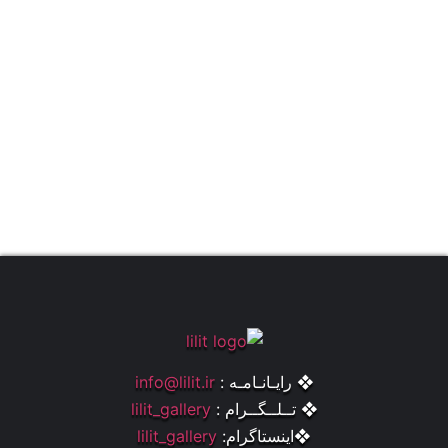
❖ رایـانـامـه :
info@lilit.ir
❖ تــلــگــرام :
lilit_gallery
❖اینستاگرام:
lilit_gallery