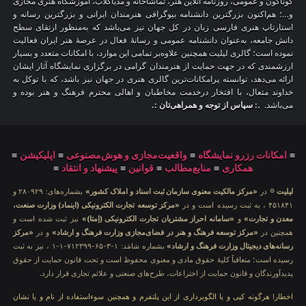
گوناگون و عمومی، روزنامه آنلاین هنر، تماشاخانه و مدیاکلاب، آموزشگاه هنری مجازی
و…؛ هم‌اکنون بزرگترین دانشنامه بیوگرافی هنرمندان ایرانی و بزرگترین رسانه و
استارتاپ هنری فارسی زبان در کل جهان نیز می‌باشد که به‌منظور ارتقای سطح
دانش جامعه، به‌عنوان دانشنامه عمومی و رسانهٔ فعال در عرصهٔ هنر ایران فعالیت
نموده است؛ گالری لیلیت همچنین علاوه‌بر تمامی این موارد، با امکانات متعدد و بسیار
ارزشمندی که در جهت حمایت از هنرمندان گرامی در برگزاری نمایشگاه آثار ایشان
ارائه می‌دهد، توانسته پرامکانات‌ترین گالری هنری در جهان نیز باشد، که با توکل به
خداوند متعال، با افتخار درخدمت مخاطبان و اهالی محترم فرهنگ و هنر بوده و
می‌باشد.
.: سپاس از توجه و همراهی‌تان :.
≡
امکانات رزرو نمایشگاه
≡
واقعیت‌مجازی و هوش‌مصنوعی
≡
اپلیکیشن
≡
همکاری
≡
منابع‌مطالب
≡
قوانین
≡
پیشنهاد و انتقاد
≡
لیلیت
® در
«مرکز مالکیت معنوی سازمان ثبت اسناد و املاک کشور»
بشماره‌های: ۲۸۰۹۲۹ و
۴۵۱۸۴۱ ، به ثبت رسیده است و در
«مرکز توسعه تجارت الکترونیکی (اینماد) وزارت صنعت،
معدن و تجارت»
و
«سامانه احراز مشتریان تجارت الکترونیکی (اِمتا)»
نیز ثبت شده است و
همچنین در
«مرکز توسعه فرهنگ و هنر در فضای‌مجازی وزارت فرهنگ و ارشاد»
و در
«مرکز
رسانه‌های دیجیتال وزارت فرهنگ و ارشاد»
بشماره شامَد: ۱-۳-۶۵-۷۱۲۳۹۹-۱-۱ ، نیز به ثبت
رسیده است؛ متعاقباً کلیهٔ حقوق مادی و معنوی محفوظ است و تحت قانون حمایت از حقوق
پدیدآورندگان و قانون حمایت از اختراعات، طرح‌های صنعتی و علائم تجاری قرار دارد.
اخطار! هرگونه کپی و یا الگوبرداری از این پلتفرم و همچنین سوءاستفاده از نام و یا نشان