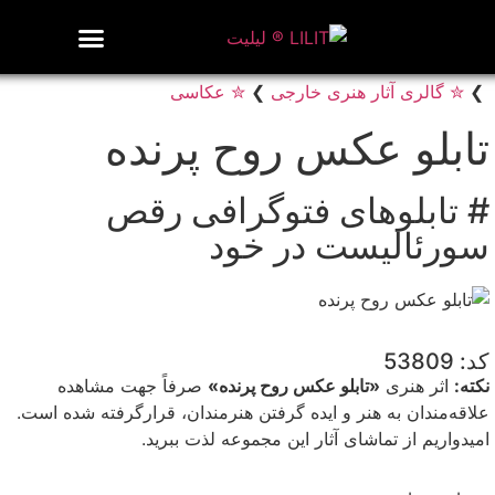
روزنامه هنر
درباره/تماس
مراکز و مشاغل
گالری و نمایشگاه
بیوگرافی هنرمندان
❯
✮ گالری آثار هنری خارجی
❯
✮ عکاسی
تابلو عکس روح پرنده
# تابلوهای فتوگرافی رقص
سورئالیست در خود
کد: 53809
نکته:
اثر هنری
«تابلو عکس روح پرنده»
صرفاً جهت مشاهده
علاقه‌مندان به هنر و ایده گرفتن هنرمندان، قرارگرفته شده است.
امیدواریم از تماشای آثار این مجموعه لذت ببرید.