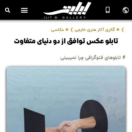
روزنامه هنر
درباره/تماس
مراکز و مشاغل
گالری و نمایشگاه
بیوگرافی هنرمندان
❯
✮ گالری آثار هنری خارجی
❯
✮ عکاسی
تابلو عکس توافق از دو دنیای متفاوت
# تابلوهای فتوگرافی چرا نمیبینی