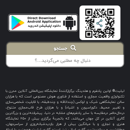
جستجو
لیلیت® اولین پلتفرم و هلدینگ برگزارکنندهٔ نمایشگاه بین‌المللی آنلاین مدرن با
تکنولوژی واقعیت مجازی و استفاده از فناوری هوش مصنوعی است که با هزاران
سالن نمایشگاهی شیک و لوکس (چنداتاقه و چندطبقه، با قابلیت شخصی‌سازی
و تغییر محیط، دکوراسیون و اشیاء) و با هزاران طرح قاب‌مجازی متنوع،
درحال‌حاضر درمقایسه با سایر پلتفرم‌های مشابه در دنیا، پیشرفته‌ترین و بزرگترین
گالری آنلاین در کل جهان می‌باشد، که باتجربهٔ برگزاری بیش از ۲۵۰ نمایشگاه
هنری و تجاری و با میانگین بیش از هزار بازدیدشبانه‌روزی از سراسرجهان،
موفق‌ترین و پربازدیدترین گالری ایرانی نیز است؛ گالری لیلیت همچنین با ابداع