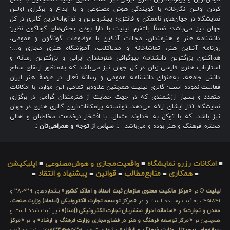
کردن اولین نگارخانه با گویندگی هوش مصنوعی و با ابداع و برگزاری اولین
نمایشگاه در جهان‌های ناممکن و فانتزی؛ پیشروترین و نوآورانه‌ترین گالری در کل
جهان نیز می‌باشد؛ ضمناً پلتفرم لیلیت با دارا بودن بخش‌های گوناگون نظیر:
دانشنامه هنر و هنرمندان، مجلات آنلاین با موضوعات گوناگون و عمومی،
روزنامه آنلاین هنر، تماشاخانه و مدیاکلاب، آموزشگاه هنری مجازی و…؛
هم‌اکنون بزرگترین دانشنامه بیوگرافی هنرمندان ایرانی و بزرگترین رسانه و
استارتاپ هنری فارسی زبان در کل جهان نیز می‌باشد که به‌منظور ارتقای سطح
دانش جامعه، به‌عنوان دانشنامه عمومی و رسانهٔ فعال در عرصهٔ هنر ایران
فعالیت نموده است؛ گالری لیلیت همچنین علاوه‌بر تمامی این موارد، با امکانات
متعدد و بسیار ارزشمندی که در جهت حمایت از هنرمندان گرامی در برگزاری
نمایشگاه آثار ایشان ارائه می‌دهد، توانسته پرامکانات‌ترین گالری هنری در جهان
نیز باشد، که با توکل به خداوند متعال، با افتخار درخدمت مخاطبان و اهالی
محترم فرهنگ و هنر بوده و می‌باشد.
.: سپاس از توجه و همراهی‌تان :.
≡
امکانات رزرو نمایشگاه
≡
واقعیت‌مجازی و هوش‌مصنوعی
≡
اپلیکیشن
≡
همکاری
≡
منابع‌مطالب
≡
قوانین
≡
پیشنهاد و انتقاد
≡
لیلیت
® در
«مرکز مالکیت معنوی سازمان ثبت اسناد و املاک کشور»
بشماره‌های: ۲۸۰۹۲۹ و
۴۵۱۸۴۱ ، به ثبت رسیده است و در
«مرکز توسعه تجارت الکترونیکی (اینماد) وزارت صنعت،
معدن و تجارت»
و
«سامانه احراز مشتریان تجارت الکترونیکی (اِمتا)»
نیز ثبت شده است و
همچنین در
«مرکز توسعه فرهنگ و هنر در فضای‌مجازی وزارت فرهنگ و ارشاد»
و در
«مرکز