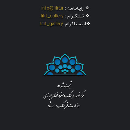
❖ رایـانـامـه :
info@lilit.ir
❖ تــلــگــرام :
lilit_gallery
❖اینستاگرام:
lilit_gallery