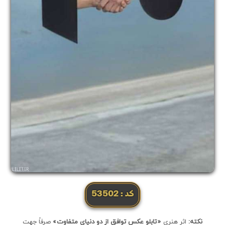
کد: 53502
نکته:
اثر هنری
«تابلو عکس توافق از دو دنیای متفاوت»
صرفاً جهت