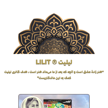
لیلیت ® LILIT
“هنر زادهٔ عشق است و آنچه که بعد از ما می‌ماند هنر است، هدف گالری لیلیت
کمک به این ماندگاریست”