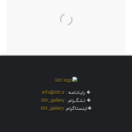
❖ رایـانـامـه :
info@lilit.ir
❖ تــلــگــرام :
lilit_gallery
❖اینستاگرام:
lilit_gallery