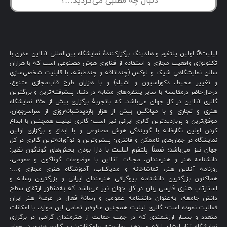
لیلیت® اولین پلتفرم و هلدینگ برگزارکنندهٔ نمایشگاه بین‌المللی آنلاین مدرن با
تکنولوژی واقعیت مجازی و استفاده از فناوری هوش مصنوعی است که با هزاران
سالن نمایشگاهی شیک و لوکس (چنداتاقه و چندطبقه، با قابلیت شخصی‌سازی
و تغییر محیط، دکوراسیون و اشیاء) و با هزاران طرح قاب‌مجازی متنوع،
درحال‌حاضر درمقایسه با سایر پلتفرم‌های مشابه در دنیا، پیشرفته‌ترین و بزرگترین
گالری آنلاین در کل جهان می‌باشد، که باتجربهٔ برگزاری بیش از ۲۵۰ نمایشگاه
هنری و تجاری و با میانگین بیش از هزار بازدیدشبانه‌روزی از سراسرجهان،
موفق‌ترین و پربازدیدترین گالری ایرانی نیز است؛ گالری لیلیت همچنین با ابداع
کردن اولین نگارخانه با گویندگی هوش مصنوعی و با ابداع و برگزاری اولین
نمایشگاه در جهان‌های ناممکن و فانتزی؛ پیشروترین و نوآورانه‌ترین گالری در کل
جهان نیز می‌باشد؛ ضمناً پلتفرم لیلیت با دارا بودن بخش‌های گوناگون نظیر:
دانشنامه هنر و هنرمندان، مجلات آنلاین با موضوعات گوناگون و عمومی،
روزنامه آنلاین هنر، تماشاخانه و مدیاکلاب، آموزشگاه هنری مجازی و…؛
هم‌اکنون بزرگترین دانشنامه بیوگرافی هنرمندان ایرانی و بزرگترین رسانه و
استارتاپ هنری فارسی زبان در کل جهان نیز می‌باشد که به‌منظور ارتقای سطح
دانش جامعه، به‌عنوان دانشنامه عمومی و رسانهٔ فعال در عرصهٔ هنر ایران
فعالیت نموده است؛ گالری لیلیت همچنین علاوه‌بر تمامی این موارد، با امکانات
متعدد و بسیار ارزشمندی که در جهت حمایت از هنرمندان گرامی در برگزاری