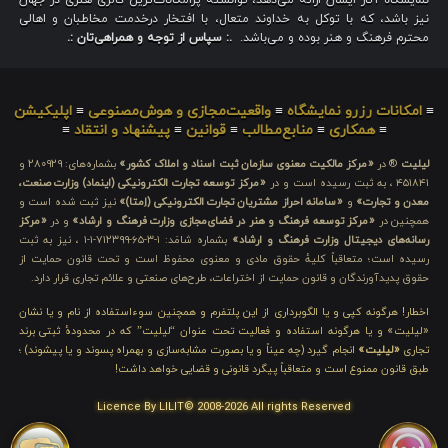
نمایشگاه آثار ایشان ارائه می‌دهد، توانسته پرامکانات‌ترین گالری هنری در جهان
نیز باشد، که با توکل به خداوند متعال، با افتخار درخدمت مخاطبان و اهالی
محترم فرهنگ و هنر بوده و می‌باشد.
.: سپاس از توجه و همراهی‌تان :.
≡
امکانات رزرو نمایشگاه
≡
واقعیت‌مجازی و هوش‌مصنوعی
≡
اپلیکیشن
≡
همکاری
≡
منابع‌مطالب
≡
قوانین
≡
پیشنهاد و انتقاد
≡
لیلیت
® در
«مرکز مالکیت معنوی سازمان ثبت اسناد و املاک کشور»
بشماره‌های: ۲۸۰۹۲۹ و
۴۵۱۸۴۱ ، به ثبت رسیده است و در
«مرکز توسعه تجارت الکترونیکی (اینماد) وزارت صنعت،
معدن و تجارت»
و
«سامانه احراز مشتریان تجارت الکترونیکی (اِمتا)»
نیز ثبت شده است و
همچنین در
«مرکز توسعه فرهنگ و هنر در فضای‌مجازی وزارت فرهنگ و ارشاد»
و در
«مرکز
رسانه‌های دیجیتال وزارت فرهنگ و ارشاد»
بشماره شامَد: ۱-۳-۶۵-۷۱۲۳۹۹-۱-۱ ، نیز به ثبت
رسیده است؛ متعاقباً کلیهٔ حقوق مادی و معنوی محفوظ است و تحت قانون حمایت از
حقوق پدیدآورندگان و قانون حمایت از اختراعات، طرح‌های صنعتی و علائم تجاری قرار دارد.
اخطار! هرگونه کپی و یا الگوبرداری از این پلتفرم و همچنین سوءاستفاده از نام و یا نشان
«لیلیت» و یا هرگونه استفاده و فعالیت تحت عنوان “لیلیت” که در محدودهٔ ثبتی برند
تجاری
«لیلیت»
انجام گیرد (چه عیناً و یا بصورت مشابه‌سازی و بهمراه پسوند و یا پیشوند) ؛
طبق قانون ممنوع است و متعاقباً پیگرد قانونی و قضایی خواهد داشت!
Licence By LILIT© 2008-2026 All rights Reserved