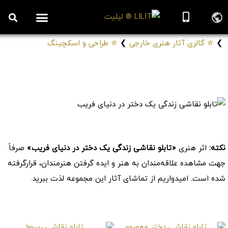
روزنامه هنر
درباره/تماس
مراکز و مشاغل
گالری و نمایشگاه
بیوگرافی هنرمندان
❯
✮ گالری آثار هنری خارجی
❯
✮ طراحی و اسکچینگ
تابلو نقاشی زندگی یک دختر در دنیای فریب
# تابلوهای طراحی زندگی در دنیای فریبکاران
کد: 44804
نکته:
اثر هنری
«تابلو نقاشی زندگی یک دختر در دنیای فریب»
صرفاً
جهت مشاهده علاقه‌مندان به هنر و ایده گرفتن هنرمندان، قرارگرفته
شده است. امیدواریم از تماشای آثار این مجموعه لذت ببرید.
موارد مشابه