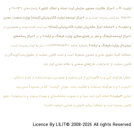
لیلیت
® در
«مرکز مالکیت معنوی سازمان ثبت اسناد و املاک کشور»
بشماره‌های: ۲۸۰۹۲۹ و
۴۵۱۸۴۱ ، به ثبت رسیده است و در
«مرکز توسعه تجارت الکترونیکی (اینماد) وزارت صنعت، معدن
و تجارت»
و
«سامانه احراز مشتریان تجارت الکترونیکی (اِمتا)»
نیز ثبت شده است و همچنین در
«مرکز توسعه فرهنگ و هنر در فضای‌مجازی وزارت فرهنگ و ارشاد»
و در
«مرکز رسانه‌های
دیجیتال وزارت فرهنگ و ارشاد»
بشماره شامَد: ۱-۳-۶۵-۷۱۲۳۹۹-۱-۱ ، نیز به ثبت رسیده است؛
متعاقباً کلیهٔ حقوق مادی و معنوی محفوظ است و تحت قانون حمایت از حقوق پدیدآورندگان و
قانون حمایت از اختراعات، طرح‌های صنعتی و علائم تجاری قرار دارد.
اخطار! هرگونه کپی و یا الگوبرداری از این پلتفرم و همچنین سوءاستفاده از نام و یا نشان
«لیلیت» و یا هرگونه استفاده و فعالیت تحت عنوان “لیلیت” که در محدودهٔ ثبتی برند
تجاری
«لیلیت»
انجام گیرد (چه عیناً و یا بصورت مشابه‌سازی و بهمراه پسوند و یا پیشوند) ؛ طبق
قانون ممنوع است و متعاقباً پیگرد قانونی و قضایی خواهد داشت!
Licence By LILIT© 2008-2026 All rights Reserved