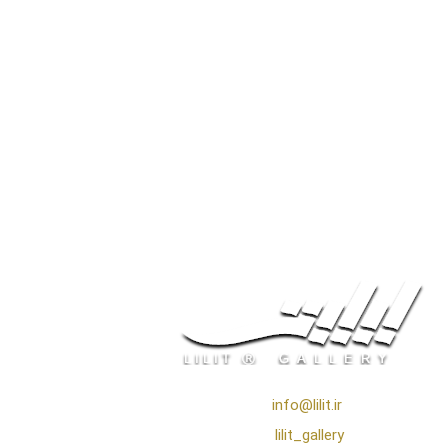
❖ رایـانـامـه :
info@lilit.ir
❖ تــلــگــرام :
lilit_gallery