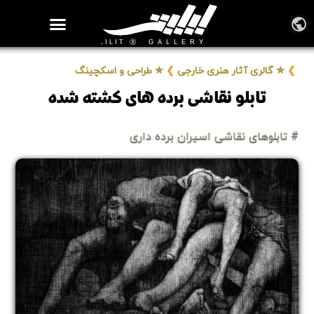
روزنامه هنر
درباره/تماس
مراکز و مشاغل
گالری و نمایشگاه
بیوگرافی هنرمندان
❯
✮ گالری آثار هنری خارجی
❯
✮ طراحی و اسکچینگ
تابلو نقاشی برده های کشته شده
# تابلوهای نقاشی اسیران برده داری