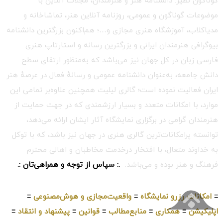
گوناگون نظیر: دانشنامه هنر و هنرمندان، مجلات آنلاین با
موضوعات گوناگون و عمومی، روزنامه آنلاین هنر، تماشاخانه و
مدیاکلاب، آموزشگاه هنری مجازی و…؛ هم‌اکنون بزرگترین دانشنامه
بیوگرافی هنرمندان ایرانی و بزرگترین رسانه و استارتاپ هنری
فارسی زبان در کل جهان نیز می‌باشد که به‌منظور ارتقای سطح
دانش جامعه، به‌عنوان دانشنامه عمومی و رسانهٔ فعال در عرصهٔ هنر
ایران فعالیت نموده است؛ گالری لیلیت همچنین علاوه‌بر تمامی این
موارد، با امکانات متعدد و بسیار ارزشمندی که در جهت حمایت از
هنرمندان گرامی در برگزاری نمایشگاه آثار ایشان ارائه می‌دهد،
توانسته پرامکانات‌ترین گالری هنری در جهان نیز باشد، که با توکل
به خداوند متعال، با افتخار درخدمت مخاطبان و اهالی محترم
فرهنگ و هنر بوده و می‌باشد.
.: سپاس از توجه و همراهی‌تان :.
≡
امکانات رزرو نمایشگاه
≡
واقعیت‌مجازی و هوش‌مصنوعی
≡
اپلیکیشن
≡
همکاری
≡
منابع‌مطالب
≡
قوانین
≡
پیشنهاد و انتقاد
≡