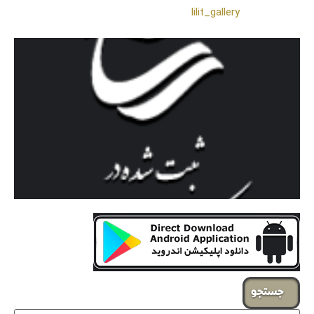
❖اینستاگرام:
lilit_gallery
جستجو