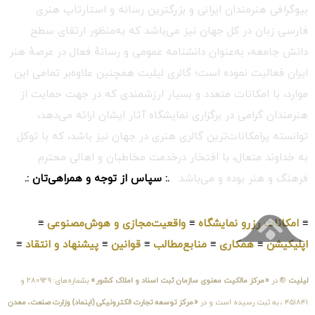
بیوگرافی هنرمندان ایرانی و بزرگترین رسانه و استارتاپ هنری
فارسی زبان در کل جهان نیز می‌باشد که به‌منظور ارتقای سطح
دانش جامعه، به‌عنوان دانشنامه عمومی و رسانهٔ فعال در عرصهٔ هنر
ایران فعالیت نموده است؛ گالری لیلیت همچنین علاوه‌بر تمامی این
موارد، با امکانات متعدد و بسیار ارزشمندی که در جهت حمایت از
هنرمندان گرامی در برگزاری نمایشگاه آثار ایشان ارائه می‌دهد،
توانسته پرامکانات‌ترین گالری هنری در جهان نیز باشد، که با توکل
به خداوند متعال، با افتخار درخدمت مخاطبان و اهالی محترم
فرهنگ و هنر بوده و می‌باشد.
.: سپاس از توجه و همراهی‌تان :.
≡
امکانات رزرو نمایشگاه
≡
واقعیت‌مجازی و هوش‌مصنوعی
≡
اپلیکیشن
≡
همکاری
≡
منابع‌مطالب
≡
قوانین
≡
پیشنهاد و انتقاد
≡
لیلیت
® در
«مرکز مالکیت معنوی سازمان ثبت اسناد و املاک کشور»
بشماره‌های: ۲۸۰۹۲۹ و
۴۵۱۸۴۱ ، به ثبت رسیده است و در
«مرکز توسعه تجارت الکترونیکی (اینماد) وزارت صنعت، معدن