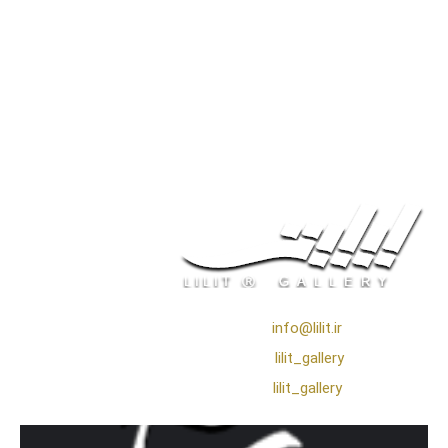
❖ رایـانـامـه :
info@lilit.ir
❖ تــلــگــرام :
lilit_gallery
❖اینستاگرام:
lilit_gallery