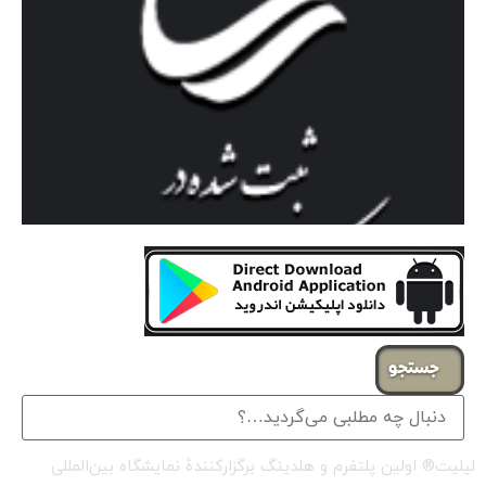
جستجو
لیلیت® اولین پلتفرم و هلدینگ برگزارکنندهٔ نمایشگاه بین‌المللی