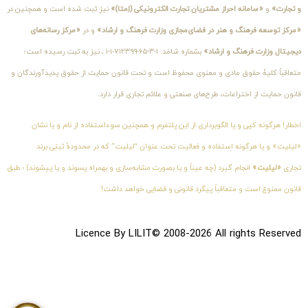
و تجارت»
و
«سامانه احراز مشتریان تجارت الکترونیکی (اِمتا)»
نیز ثبت شده است و همچنین در
«مرکز توسعه فرهنگ و هنر در فضای‌مجازی وزارت فرهنگ و ارشاد»
و در
«مرکز رسانه‌های
دیجیتال وزارت فرهنگ و ارشاد»
بشماره شامَد: ۱-۳-۶۵-۷۱۲۳۹۹-۱-۱ ، نیز به ثبت رسیده است؛
متعاقباً کلیهٔ حقوق مادی و معنوی محفوظ است و تحت قانون حمایت از حقوق پدیدآورندگان و
قانون حمایت از اختراعات، طرح‌های صنعتی و علائم تجاری قرار دارد.
اخطار! هرگونه کپی و یا الگوبرداری از این پلتفرم و همچنین سوءاستفاده از نام و یا نشان
«لیلیت» و یا هرگونه استفاده و فعالیت تحت عنوان “لیلیت” که در محدودهٔ ثبتی برند
تجاری
«لیلیت»
انجام گیرد (چه عیناً و یا بصورت مشابه‌سازی و بهمراه پسوند و یا پیشوند) ؛ طبق
قانون ممنوع است و متعاقباً پیگرد قانونی و قضایی خواهد داشت!
Licence By LILIT© 2008-2026 All rights Reserved