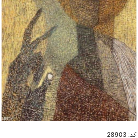
کد: 28903