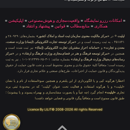
≡
امکانات رزرو نمایشگاه
≡
واقعیت‌مجازی و هوش‌مصنوعی
≡
اپلیکیشن
≡
همکاری
≡
منابع‌مطالب
≡
قوانین
≡
پیشنهاد و انتقاد
≡
لیلیت
® در
«مرکز مالکیت معنوی سازمان ثبت اسناد و املاک کشور»
بشماره‌های: ۲۸۰۹۲۹ و
۴۵۱۸۴۱ ، به ثبت رسیده است و در
«مرکز توسعه تجارت الکترونیکی (اینماد) وزارت صنعت،
معدن و تجارت»
و
«سامانه احراز مشتریان تجارت الکترونیکی (اِمتا)»
نیز ثبت شده است و
همچنین در
«مرکز توسعه فرهنگ و هنر در فضای‌مجازی وزارت فرهنگ و ارشاد»
و در
«مرکز
رسانه‌های دیجیتال وزارت فرهنگ و ارشاد»
بشماره شامَد: ۱-۳-۶۵-۷۱۲۳۹۹-۱-۱ ، نیز به ثبت
رسیده است؛ متعاقباً کلیهٔ حقوق مادی و معنوی محفوظ است و تحت قانون حمایت از حقوق
پدیدآورندگان و قانون حمایت از اختراعات، طرح‌های صنعتی و علائم تجاری قرار دارد.
اخطار! هرگونه کپی و یا الگوبرداری از این پلتفرم و همچنین سوءاستفاده از نام و یا نشان
«لیلیت» و یا هرگونه استفاده و فعالیت تحت عنوان “لیلیت” که در محدودهٔ ثبتی برند
تجاری
«لیلیت»
انجام گیرد (چه عیناً و یا بصورت مشابه‌سازی و بهمراه پسوند و یا پیشوند) ؛
طبق قانون ممنوع است و متعاقباً پیگرد قانونی و قضایی خواهد داشت!
Licence By LILIT© 2008-2026 All rights Reserved