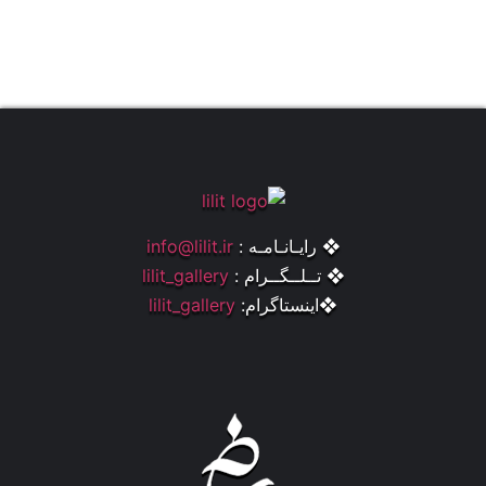
❖ رایـانـامـه :
info@lilit.ir
❖ تــلــگــرام :
lilit_gallery
❖اینستاگرام:
lilit_gallery