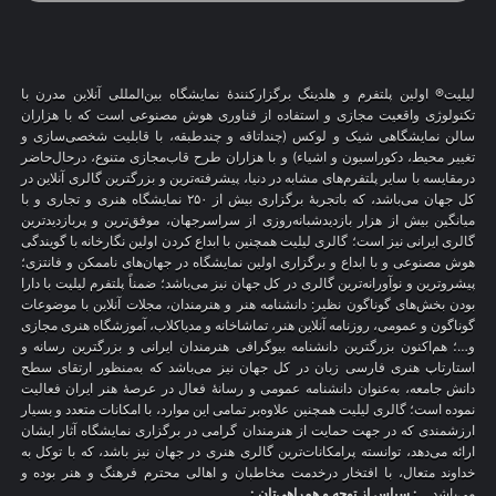
لیلیت® اولین پلتفرم و هلدینگ برگزارکنندهٔ نمایشگاه بین‌المللی آنلاین مدرن با
تکنولوژی واقعیت مجازی و استفاده از فناوری هوش مصنوعی است که با هزاران
سالن نمایشگاهی شیک و لوکس (چنداتاقه و چندطبقه، با قابلیت شخصی‌سازی و
تغییر محیط، دکوراسیون و اشیاء) و با هزاران طرح قاب‌مجازی متنوع، درحال‌حاضر
درمقایسه با سایر پلتفرم‌های مشابه در دنیا، پیشرفته‌ترین و بزرگترین گالری آنلاین در
کل جهان می‌باشد، که باتجربهٔ برگزاری بیش از ۲۵۰ نمایشگاه هنری و تجاری و با
میانگین بیش از هزار بازدیدشبانه‌روزی از سراسرجهان، موفق‌ترین و پربازدیدترین
گالری ایرانی نیز است؛ گالری لیلیت همچنین با ابداع کردن اولین نگارخانه با گویندگی
هوش مصنوعی و با ابداع و برگزاری اولین نمایشگاه در جهان‌های ناممکن و فانتزی؛
پیشروترین و نوآورانه‌ترین گالری در کل جهان نیز می‌باشد؛ ضمناً پلتفرم لیلیت با دارا
بودن بخش‌های گوناگون نظیر: دانشنامه هنر و هنرمندان، مجلات آنلاین با موضوعات
گوناگون و عمومی، روزنامه آنلاین هنر، تماشاخانه و مدیاکلاب، آموزشگاه هنری مجازی
و…؛ هم‌اکنون بزرگترین دانشنامه بیوگرافی هنرمندان ایرانی و بزرگترین رسانه و
استارتاپ هنری فارسی زبان در کل جهان نیز می‌باشد که به‌منظور ارتقای سطح
دانش جامعه، به‌عنوان دانشنامه عمومی و رسانهٔ فعال در عرصهٔ هنر ایران فعالیت
نموده است؛ گالری لیلیت همچنین علاوه‌بر تمامی این موارد، با امکانات متعدد و بسیار
ارزشمندی که در جهت حمایت از هنرمندان گرامی در برگزاری نمایشگاه آثار ایشان
ارائه می‌دهد، توانسته پرامکانات‌ترین گالری هنری در جهان نیز باشد، که با توکل به
خداوند متعال، با افتخار درخدمت مخاطبان و اهالی محترم فرهنگ و هنر بوده و
می‌باشد.
.: سپاس از توجه و همراهی‌تان :.