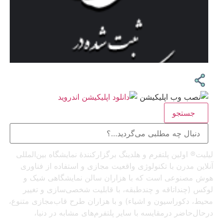
جستجو
لیلیت® اولین پلتفرم و هلدینگ برگزارکنندهٔ نمایشگاه بین‌المللی
آنلاین مدرن با تکنولوژی واقعیت مجازی و استفاده از فناوری
هوش مصنوعی است که با هزاران سالن نمایشگاهی شیک و
لوکس (چنداتاقه و چندطبقه، با قابلیت شخصی‌سازی و تغییر
محیط، دکوراسیون و اشیاء) و با هزاران طرح قاب‌مجازی متنوع،
درحال‌حاضر درمقایسه با سایر پلتفرم‌های مشابه در دنیا،