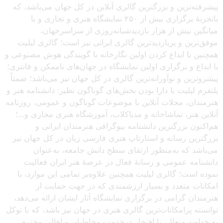
پیشرفته‌ترین و بزرگترین گالری آنلاین در کل جهان می‌باشد، که
باتجربهٔ برگزاری بیش از ۲۵۰ نمایشگاه هنری و تجاری و با
میانگین بیش از هزار بازدیدشبانه‌روزی از سراسرجهان،
موفق‌ترین و پربازدیدترین گالری ایرانی نیز است؛ گالری لیلیت
همچنین با ابداع کردن اولین نگارخانه با گویندگی هوش مصنوعی و
با ابداع و برگزاری اولین نمایشگاه در جهان‌های ناممکن و فانتزی؛
پیشروترین و نوآورانه‌ترین گالری در کل جهان نیز می‌باشد؛ ضمناً
پلتفرم لیلیت با دارا بودن بخش‌های گوناگون نظیر: دانشنامه هنر و
هنرمندان، مجلات آنلاین با موضوعات گوناگون و عمومی، روزنامه
آنلاین هنر، تماشاخانه و مدیاکلاب، آموزشگاه هنری مجازی و…؛
هم‌اکنون بزرگترین دانشنامه بیوگرافی هنرمندان ایرانی و
بزرگترین رسانه و استارتاپ هنری فارسی زبان در کل جهان نیز
می‌باشد که به‌منظور ارتقای سطح دانش جامعه، به‌عنوان
دانشنامه عمومی و رسانهٔ فعال در عرصهٔ هنر ایران فعالیت
نموده است؛ گالری لیلیت همچنین علاوه‌بر تمامی این موارد، با
امکانات متعدد و بسیار ارزشمندی که در جهت حمایت از
هنرمندان گرامی در برگزاری نمایشگاه آثار ایشان ارائه می‌دهد،
توانسته پرامکانات‌ترین گالری هنری در جهان نیز باشد، که با توکل
به خداوند متعال، با افتخار درخدمت مخاطبان و اهالی محترم