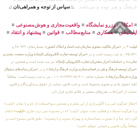
فرهنگ و هنر بوده و می‌باشد.
.: سپاس از توجه و همراهی‌تان :.
≡
امکانات رزرو نمایشگاه
≡
واقعیت‌مجازی و هوش‌مصنوعی
≡
اپلیکیشن
≡
همکاری
≡
منابع‌مطالب
≡
قوانین
≡
پیشنهاد و انتقاد
≡
لیلیت
® در
«مرکز مالکیت معنوی سازمان ثبت اسناد و املاک کشور»
بشماره‌های: ۲۸۰۹۲۹ و
۴۵۱۸۴۱ ، به ثبت رسیده است و در
«مرکز توسعه تجارت الکترونیکی (اینماد) وزارت صنعت، معدن و
تجارت»
و
«سامانه احراز مشتریان تجارت الکترونیکی (اِمتا)»
نیز ثبت شده است و همچنین در
«مرکز توسعه فرهنگ و هنر در فضای‌مجازی وزارت فرهنگ و ارشاد»
و در
«مرکز رسانه‌های دیجیتال
وزارت فرهنگ و ارشاد»
بشماره شامَد: ۱-۳-۶۵-۷۱۲۳۹۹-۱-۱ ، نیز به ثبت رسیده است؛ متعاقباً
کلیهٔ حقوق مادی و معنوی محفوظ است و تحت قانون حمایت از حقوق پدیدآورندگان و قانون
حمایت از اختراعات، طرح‌های صنعتی و علائم تجاری قرار دارد.
اخطار! هرگونه کپی و یا الگوبرداری از این پلتفرم و همچنین سوءاستفاده از نام و یا نشان «لیلیت»
و یا هرگونه استفاده و فعالیت تحت عنوان “لیلیت” که در محدودهٔ ثبتی برند تجاری
«لیلیت»
انجام
گیرد (چه عیناً و یا بصورت مشابه‌سازی و بهمراه پسوند و یا پیشوند) ؛ طبق قانون ممنوع است و
متعاقباً پیگرد قانونی و قضایی خواهد داشت!