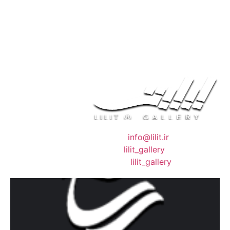
❖ رایـانـامـه :
info@lilit.ir
❖ تــلــگــرام :
lilit_gallery
❖اینستاگرام:
lilit_gallery