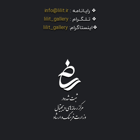
❖ رایـانـامـه :
info@lilit.ir
❖ تــلــگــرام :
lilit_gallery
❖اینستاگرام:
lilit_gallery