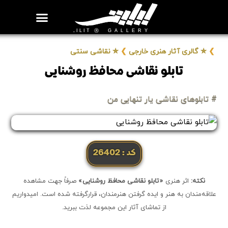
روزنامه هنر
درباره/تماس
مراکز و مشاغل
گالری و نمایشگاه
بیوگرافی هنرمندان
❯
✮ گالری آثار هنری خارجی
❯
✮ نقاشی سنتی
تابلو نقاشی محافظ روشنایی
# تابلوهای نقاشی یار تنهایی من
کد: 26402
نکته:
اثر هنری
«تابلو نقاشی محافظ روشنایی»
صرفاً جهت مشاهده
علاقه‌مندان به هنر و ایده گرفتن هنرمندان، قرارگرفته شده است. امیدواریم
از تماشای آثار این مجموعه لذت ببرید.