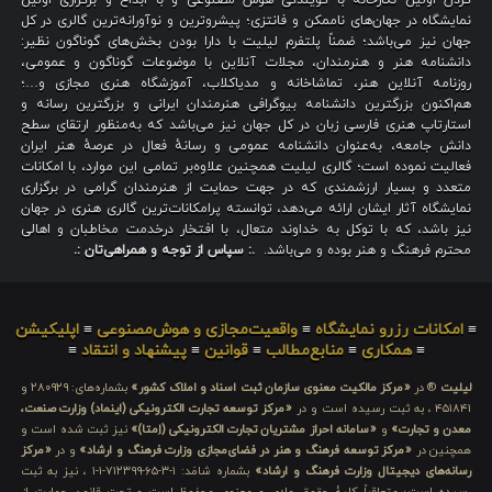
نمایشگاه در جهان‌های ناممکن و فانتزی؛ پیشروترین و نوآورانه‌ترین گالری در کل
جهان نیز می‌باشد؛ ضمناً پلتفرم لیلیت با دارا بودن بخش‌های گوناگون نظیر:
دانشنامه هنر و هنرمندان، مجلات آنلاین با موضوعات گوناگون و عمومی،
روزنامه آنلاین هنر، تماشاخانه و مدیاکلاب، آموزشگاه هنری مجازی و…؛
هم‌اکنون بزرگترین دانشنامه بیوگرافی هنرمندان ایرانی و بزرگترین رسانه و
استارتاپ هنری فارسی زبان در کل جهان نیز می‌باشد که به‌منظور ارتقای سطح
دانش جامعه، به‌عنوان دانشنامه عمومی و رسانهٔ فعال در عرصهٔ هنر ایران
فعالیت نموده است؛ گالری لیلیت همچنین علاوه‌بر تمامی این موارد، با امکانات
متعدد و بسیار ارزشمندی که در جهت حمایت از هنرمندان گرامی در برگزاری
نمایشگاه آثار ایشان ارائه می‌دهد، توانسته پرامکانات‌ترین گالری هنری در جهان
نیز باشد، که با توکل به خداوند متعال، با افتخار درخدمت مخاطبان و اهالی
محترم فرهنگ و هنر بوده و می‌باشد.
.: سپاس از توجه و همراهی‌تان :.
≡
امکانات رزرو نمایشگاه
≡
واقعیت‌مجازی و هوش‌مصنوعی
≡
اپلیکیشن
≡
همکاری
≡
منابع‌مطالب
≡
قوانین
≡
پیشنهاد و انتقاد
≡
لیلیت
® در
«مرکز مالکیت معنوی سازمان ثبت اسناد و املاک کشور»
بشماره‌های: ۲۸۰۹۲۹ و
۴۵۱۸۴۱ ، به ثبت رسیده است و در
«مرکز توسعه تجارت الکترونیکی (اینماد) وزارت صنعت،
معدن و تجارت»
و
«سامانه احراز مشتریان تجارت الکترونیکی (اِمتا)»
نیز ثبت شده است و
همچنین در
«مرکز توسعه فرهنگ و هنر در فضای‌مجازی وزارت فرهنگ و ارشاد»
و در
«مرکز
رسانه‌های دیجیتال وزارت فرهنگ و ارشاد»
بشماره شامَد: ۱-۳-۶۵-۷۱۲۳۹۹-۱-۱ ، نیز به ثبت