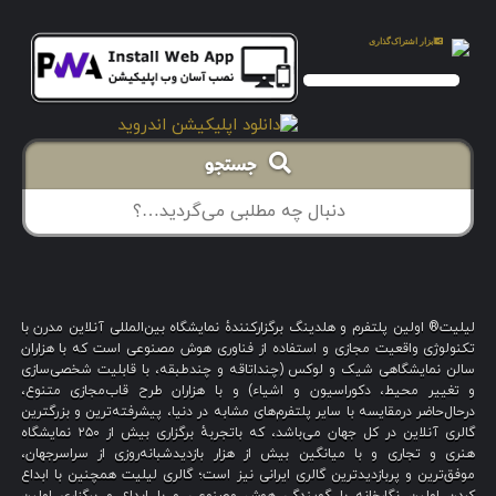
جستجو
لیلیت® اولین پلتفرم و هلدینگ برگزارکنندهٔ نمایشگاه بین‌المللی آنلاین مدرن با
تکنولوژی واقعیت مجازی و استفاده از فناوری هوش مصنوعی است که با هزاران
سالن نمایشگاهی شیک و لوکس (چنداتاقه و چندطبقه، با قابلیت شخصی‌سازی
و تغییر محیط، دکوراسیون و اشیاء) و با هزاران طرح قاب‌مجازی متنوع،
درحال‌حاضر درمقایسه با سایر پلتفرم‌های مشابه در دنیا، پیشرفته‌ترین و بزرگترین
گالری آنلاین در کل جهان می‌باشد، که باتجربهٔ برگزاری بیش از ۲۵۰ نمایشگاه
هنری و تجاری و با میانگین بیش از هزار بازدیدشبانه‌روزی از سراسرجهان،
موفق‌ترین و پربازدیدترین گالری ایرانی نیز است؛ گالری لیلیت همچنین با ابداع
کردن اولین نگارخانه با گویندگی هوش مصنوعی و با ابداع و برگزاری اولین