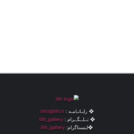
❖ رایـانـامـه :
info@lilit.ir
❖ تــلــگــرام :
lilit_gallery
❖اینستاگرام:
lilit_gallery