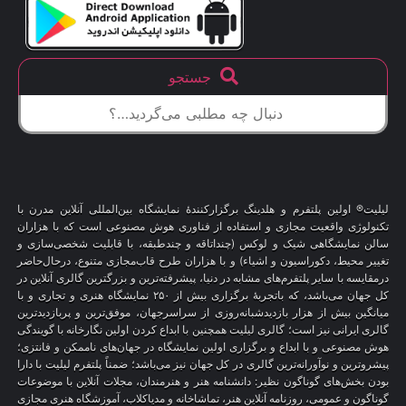
جستجو
لیلیت® اولین پلتفرم و هلدینگ برگزارکنندهٔ نمایشگاه بین‌المللی آنلاین مدرن با
تکنولوژی واقعیت مجازی و استفاده از فناوری هوش مصنوعی است که با هزاران
سالن نمایشگاهی شیک و لوکس (چنداتاقه و چندطبقه، با قابلیت شخصی‌سازی و
تغییر محیط، دکوراسیون و اشیاء) و با هزاران طرح قاب‌مجازی متنوع، درحال‌حاضر
درمقایسه با سایر پلتفرم‌های مشابه در دنیا، پیشرفته‌ترین و بزرگترین گالری آنلاین در
کل جهان می‌باشد، که باتجربهٔ برگزاری بیش از ۲۵۰ نمایشگاه هنری و تجاری و با
میانگین بیش از هزار بازدیدشبانه‌روزی از سراسرجهان، موفق‌ترین و پربازدیدترین
گالری ایرانی نیز است؛ گالری لیلیت همچنین با ابداع کردن اولین نگارخانه با گویندگی
هوش مصنوعی و با ابداع و برگزاری اولین نمایشگاه در جهان‌های ناممکن و فانتزی؛
پیشروترین و نوآورانه‌ترین گالری در کل جهان نیز می‌باشد؛ ضمناً پلتفرم لیلیت با دارا
بودن بخش‌های گوناگون نظیر: دانشنامه هنر و هنرمندان، مجلات آنلاین با موضوعات
گوناگون و عمومی، روزنامه آنلاین هنر، تماشاخانه و مدیاکلاب، آموزشگاه هنری مجازی