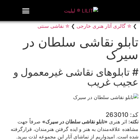
روزنامه هنر
درباره/تماس
مراکز و مشاغل
گالری و نمایشگاه
بیوگرافی هنرمندان
❯
✮ گالری آثار هنری خارجی
❯
✮ نقاشی سنتی
تابلو نقاشی سلطان در
سیرک
# تابلوهای نقاشی غیرمعمول و
عجیب غریب
کد: 263010
نکته:
اثر هنری
«تابلو نقاشی سلطان در سیرک»
صرفاً جهت
مشاهده علاقه‌مندان به هنر و ایده گرفتن هنرمندان، قرارگرفته
شده است. امیدواریم از تماشای آثار این مجموعه لذت ببرید.