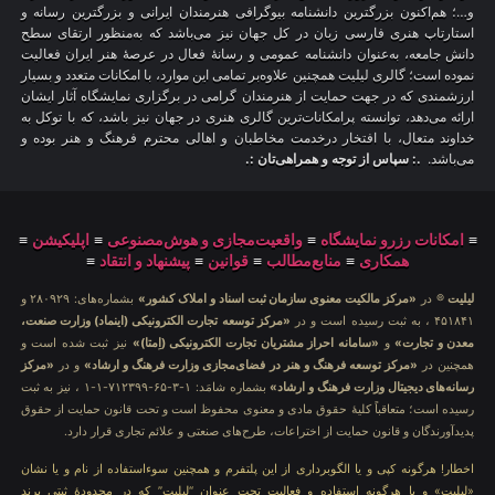
و…؛ هم‌اکنون بزرگترین دانشنامه بیوگرافی هنرمندان ایرانی و بزرگترین رسانه و
استارتاپ هنری فارسی زبان در کل جهان نیز می‌باشد که به‌منظور ارتقای سطح
دانش جامعه، به‌عنوان دانشنامه عمومی و رسانهٔ فعال در عرصهٔ هنر ایران فعالیت
نموده است؛ گالری لیلیت همچنین علاوه‌بر تمامی این موارد، با امکانات متعدد و بسیار
ارزشمندی که در جهت حمایت از هنرمندان گرامی در برگزاری نمایشگاه آثار ایشان
ارائه می‌دهد، توانسته پرامکانات‌ترین گالری هنری در جهان نیز باشد، که با توکل به
خداوند متعال، با افتخار درخدمت مخاطبان و اهالی محترم فرهنگ و هنر بوده و
می‌باشد.
.: سپاس از توجه و همراهی‌تان :.
≡
امکانات رزرو نمایشگاه
≡
واقعیت‌مجازی و هوش‌مصنوعی
≡
اپلیکیشن
≡
همکاری
≡
منابع‌مطالب
≡
قوانین
≡
پیشنهاد و انتقاد
≡
لیلیت
® در
«مرکز مالکیت معنوی سازمان ثبت اسناد و املاک کشور»
بشماره‌های: ۲۸۰۹۲۹ و
۴۵۱۸۴۱ ، به ثبت رسیده است و در
«مرکز توسعه تجارت الکترونیکی (اینماد) وزارت صنعت،
معدن و تجارت»
و
«سامانه احراز مشتریان تجارت الکترونیکی (اِمتا)»
نیز ثبت شده است و
همچنین در
«مرکز توسعه فرهنگ و هنر در فضای‌مجازی وزارت فرهنگ و ارشاد»
و در
«مرکز
رسانه‌های دیجیتال وزارت فرهنگ و ارشاد»
بشماره شامَد: ۱-۳-۶۵-۷۱۲۳۹۹-۱-۱ ، نیز به ثبت
رسیده است؛ متعاقباً کلیهٔ حقوق مادی و معنوی محفوظ است و تحت قانون حمایت از حقوق
پدیدآورندگان و قانون حمایت از اختراعات، طرح‌های صنعتی و علائم تجاری قرار دارد.
اخطار! هرگونه کپی و یا الگوبرداری از این پلتفرم و همچنین سوءاستفاده از نام و یا نشان
«لیلیت» و یا هرگونه استفاده و فعالیت تحت عنوان “لیلیت” که در محدودهٔ ثبتی برند