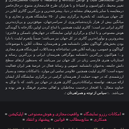
تغییر محیط، دکوراسیون و اشیاء) و با هزاران طرح قاب‌مجازی متنوع، درحال‌حاضر
درمقایسه با سایر پلتفرم‌های مشابه در دنیا، پیشرفته‌ترین و بزرگترین گالری آنلاین در
کل جهان می‌باشد، که باتجربهٔ برگزاری بیش از ۲۵۰ نمایشگاه هنری و تجاری و با
میانگین بیش از هزار بازدیدشبانه‌روزی از سراسرجهان، موفق‌ترین و پربازدیدترین
گالری ایرانی نیز است؛ گالری لیلیت همچنین با ابداع کردن اولین نگارخانه با گویندگی
هوش مصنوعی و با ابداع و برگزاری اولین نمایشگاه در جهان‌های ناممکن و فانتزی؛
پیشروترین و نوآورانه‌ترین گالری در کل جهان نیز می‌باشد؛ ضمناً پلتفرم لیلیت با دارا
بودن بخش‌های گوناگون نظیر: دانشنامه هنر و هنرمندان، مجلات آنلاین با موضوعات
گوناگون و عمومی، روزنامه آنلاین هنر، تماشاخانه و مدیاکلاب، آموزشگاه هنری مجازی
و…؛ هم‌اکنون بزرگترین دانشنامه بیوگرافی هنرمندان ایرانی و بزرگترین رسانه و
استارتاپ هنری فارسی زبان در کل جهان نیز می‌باشد که به‌منظور ارتقای سطح
دانش جامعه، به‌عنوان دانشنامه عمومی و رسانهٔ فعال در عرصهٔ هنر ایران فعالیت
نموده است؛ گالری لیلیت همچنین علاوه‌بر تمامی این موارد، با امکانات متعدد و بسیار
ارزشمندی که در جهت حمایت از هنرمندان گرامی در برگزاری نمایشگاه آثار ایشان
ارائه می‌دهد، توانسته پرامکانات‌ترین گالری هنری در جهان نیز باشد، که با توکل به
خداوند متعال، با افتخار درخدمت مخاطبان و اهالی محترم فرهنگ و هنر بوده و
می‌باشد.
.: سپاس از توجه و همراهی‌تان :.
≡
امکانات رزرو نمایشگاه
≡
واقعیت‌مجازی و هوش‌مصنوعی
≡
اپلیکیشن
≡
همکاری
≡
منابع‌مطالب
≡
قوانین
≡
پیشنهاد و انتقاد
≡