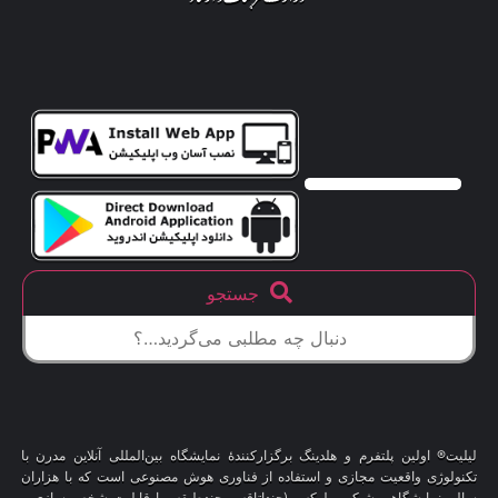
جستجو
لیلیت® اولین پلتفرم و هلدینگ برگزارکنندهٔ نمایشگاه بین‌المللی آنلاین مدرن با
تکنولوژی واقعیت مجازی و استفاده از فناوری هوش مصنوعی است که با هزاران
سالن نمایشگاهی شیک و لوکس (چنداتاقه و چندطبقه، با قابلیت شخصی‌سازی و