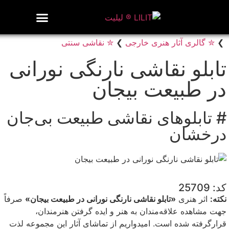
روزنامه هنر
درباره/تماس
مراکز و مشاغل
گالری و نمایشگاه
بیوگرافی هنرمندان
❯
✮ گالری آثار هنری خارجی
❯
✮ نقاشی سنتی
تابلو نقاشی نارنگی نورانی
در طبیعت بیجان
# تابلوهای نقاشی طبیعت بی‌جان
درخشان
کد: 25709
نکته:
اثر هنری
«تابلو نقاشی نارنگی نورانی در طبیعت بیجان»
صرفاً
جهت مشاهده علاقه‌مندان به هنر و ایده گرفتن هنرمندان،
قرارگرفته شده است. امیدواریم از تماشای آثار این مجموعه لذت