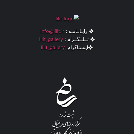
❖ رایـانـامـه :
info@lilit.ir
❖ تــلــگــرام :
lilit_gallery
❖اینستاگرام:
lilit_gallery