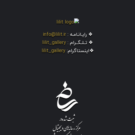
❖ رایـانـامـه :
info@lilit.ir
❖ تــلــگــرام :
lilit_gallery
❖اینستاگرام:
lilit_gallery