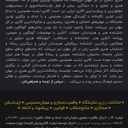
گالری آنلاین در کل جهان می‌باشد، که باتجربهٔ برگزاری بیش از ۲۵۰ نمایشگاه
هنری و تجاری و با میانگین بیش از هزار بازدیدشبانه‌روزی از سراسرجهان،
موفق‌ترین و پربازدیدترین گالری ایرانی نیز است؛ گالری لیلیت همچنین با ابداع
کردن اولین نگارخانه با گویندگی هوش مصنوعی و با ابداع و برگزاری اولین
نمایشگاه در جهان‌های ناممکن و فانتزی؛ پیشروترین و نوآورانه‌ترین گالری در کل
جهان نیز می‌باشد؛ ضمناً پلتفرم لیلیت با دارا بودن بخش‌های گوناگون نظیر:
دانشنامه هنر و هنرمندان، مجلات آنلاین با موضوعات گوناگون و عمومی،
روزنامه آنلاین هنر، تماشاخانه و مدیاکلاب، آموزشگاه هنری مجازی و…؛
هم‌اکنون بزرگترین دانشنامه بیوگرافی هنرمندان ایرانی و بزرگترین رسانه و
استارتاپ هنری فارسی زبان در کل جهان نیز می‌باشد که به‌منظور ارتقای سطح
دانش جامعه، به‌عنوان دانشنامه عمومی و رسانهٔ فعال در عرصهٔ هنر ایران
فعالیت نموده است؛ گالری لیلیت همچنین علاوه‌بر تمامی این موارد، با امکانات
متعدد و بسیار ارزشمندی که در جهت حمایت از هنرمندان گرامی در برگزاری
نمایشگاه آثار ایشان ارائه می‌دهد، توانسته پرامکانات‌ترین گالری هنری در جهان
نیز باشد، که با توکل به خداوند متعال، با افتخار درخدمت مخاطبان و اهالی
محترم فرهنگ و هنر بوده و می‌باشد.
.: سپاس از توجه و همراهی‌تان :.
≡
امکانات رزرو نمایشگاه
≡
واقعیت‌مجازی و هوش‌مصنوعی
≡
اپلیکیشن
≡
همکاری
≡
منابع‌مطالب
≡
قوانین
≡
پیشنهاد و انتقاد
≡
لیلیت
® در
«مرکز مالکیت معنوی سازمان ثبت اسناد و املاک کشور»
بشماره‌های: ۲۸۰۹۲۹ و
۴۵۱۸۴۱ ، به ثبت رسیده است و در
«مرکز توسعه تجارت الکترونیکی (اینماد) وزارت صنعت،