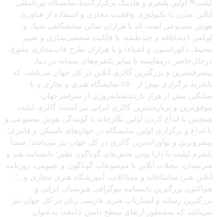
لیلیت® اولین پلتفرم و هلدینگ برگزارکنندهٔ نمایشگاه بین‌المللی
آنلاین مدرن با تکنولوژی واقعیت مجازی و استفاده از فناوری
هوش مصنوعی است که با هزاران سالن نمایشگاهی شیک و
لوکس (چنداتاقه و چندطبقه، با قابلیت شخصی‌سازی و تغییر
محیط، دکوراسیون و اشیاء) و با هزاران طرح قاب‌مجازی متنوع،
درحال‌حاضر درمقایسه با سایر پلتفرم‌های مشابه در دنیا،
پیشرفته‌ترین و بزرگترین گالری آنلاین در کل جهان می‌باشد، که
باتجربهٔ برگزاری بیش از ۲۵۰ نمایشگاه هنری و تجاری و با
میانگین بیش از هزار بازدیدشبانه‌روزی از سراسرجهان،
موفق‌ترین و پربازدیدترین گالری ایرانی نیز است؛ گالری لیلیت
همچنین با ابداع کردن اولین نگارخانه با گویندگی هوش مصنوعی و
با ابداع و برگزاری اولین نمایشگاه در جهان‌های ناممکن و فانتزی؛
پیشروترین و نوآورانه‌ترین گالری در کل جهان نیز می‌باشد؛ ضمناً
پلتفرم لیلیت با دارا بودن بخش‌های گوناگون نظیر: دانشنامه هنر و
هنرمندان، مجلات آنلاین با موضوعات گوناگون و عمومی، روزنامه
آنلاین هنر، تماشاخانه و مدیاکلاب، آموزشگاه هنری مجازی و…؛
هم‌اکنون بزرگترین دانشنامه بیوگرافی هنرمندان ایرانی و
بزرگترین رسانه و استارتاپ هنری فارسی زبان در کل جهان نیز
می‌باشد که به‌منظور ارتقای سطح دانش جامعه، به‌عنوان