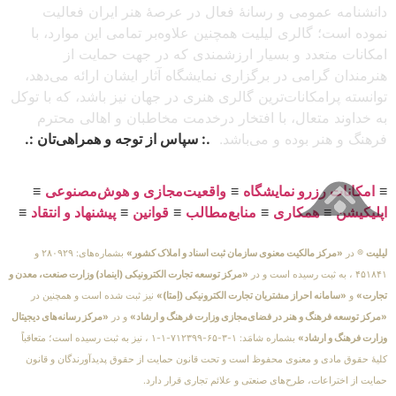
دانشنامه عمومی و رسانهٔ فعال در عرصهٔ هنر ایران فعالیت
نموده است؛ گالری لیلیت همچنین علاوه‌بر تمامی این موارد، با
امکانات متعدد و بسیار ارزشمندی که در جهت حمایت از
هنرمندان گرامی در برگزاری نمایشگاه آثار ایشان ارائه می‌دهد،
توانسته پرامکانات‌ترین گالری هنری در جهان نیز باشد، که با توکل
به خداوند متعال، با افتخار درخدمت مخاطبان و اهالی محترم
فرهنگ و هنر بوده و می‌باشد.
.: سپاس از توجه و همراهی‌تان :.
≡
امکانات رزرو نمایشگاه
≡
واقعیت‌مجازی و هوش‌مصنوعی
≡
اپلیکیشن
≡
همکاری
≡
منابع‌مطالب
≡
قوانین
≡
پیشنهاد و انتقاد
≡
لیلیت
® در
«مرکز مالکیت معنوی سازمان ثبت اسناد و املاک کشور»
بشماره‌های: ۲۸۰۹۲۹ و
۴۵۱۸۴۱ ، به ثبت رسیده است و در
«مرکز توسعه تجارت الکترونیکی (اینماد) وزارت صنعت، معدن و
تجارت»
و
«سامانه احراز مشتریان تجارت الکترونیکی (اِمتا)»
نیز ثبت شده است و همچنین در
«مرکز توسعه فرهنگ و هنر در فضای‌مجازی وزارت فرهنگ و ارشاد»
و در
«مرکز رسانه‌های دیجیتال
وزارت فرهنگ و ارشاد»
بشماره شامَد: ۱-۳-۶۵-۷۱۲۳۹۹-۱-۱ ، نیز به ثبت رسیده است؛ متعاقباً
کلیهٔ حقوق مادی و معنوی محفوظ است و تحت قانون حمایت از حقوق پدیدآورندگان و قانون
حمایت از اختراعات، طرح‌های صنعتی و علائم تجاری قرار دارد.