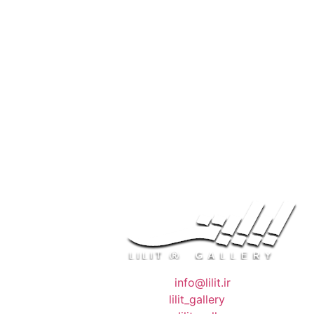
❖ رایـانـامـه :
info@lilit.ir
❖ تــلــگــرام :
lilit_gallery