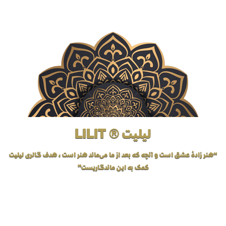
لیلیت ® LILIT
“هنر زادهٔ عشق است و آنچه که بعد از ما می‌ماند هنر است، هدف گالری لیلیت
کمک به این ماندگاریست”