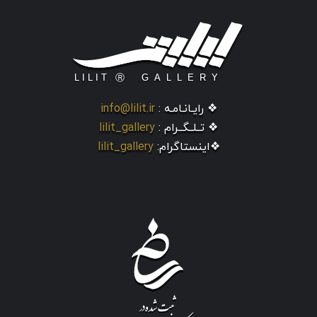
❖ رایـانـامـه :
info@lilit.ir
❖ تــلــگــرام :
lilit_gallery
❖اینستاگرام:
lilit_gallery