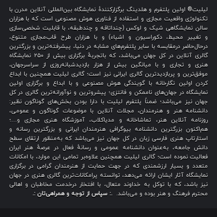
لیلیت® اولین پلتفرم و هلدینگ برگزارکنندهٔ نمایشگاه بین‌المللی آنلاین مدرن با
تکنولوژی واقعیت مجازی و استفاده از فناوری هوش مصنوعی است که با هزاران
سالن نمایشگاهی شیک و لوکس (چنداتاقه و چندطبقه، با قابلیت شخصی‌سازی
و تغییر محیط، دکوراسیون و اشیاء) و با هزاران طرح قاب‌مجازی متنوع،
درحال‌حاضر درمقایسه با سایر پلتفرم‌های مشابه در دنیا، پیشرفته‌ترین و بزرگترین
گالری آنلاین در کل جهان می‌باشد، که باتجربهٔ برگزاری بیش از ۲۵۰ نمایشگاه
هنری و تجاری و با میانگین بیش از هزار بازدیدشبانه‌روزی از سراسرجهان،
موفق‌ترین و پربازدیدترین گالری ایرانی نیز است؛ گالری لیلیت همچنین با ابداع
کردن اولین نگارخانه با گویندگی هوش مصنوعی و با ابداع و برگزاری اولین
نمایشگاه در جهان‌های ناممکن و فانتزی؛ پیشروترین و نوآورانه‌ترین گالری در کل
جهان نیز می‌باشد؛ ضمناً پلتفرم لیلیت با دارا بودن بخش‌های گوناگون نظیر:
دانشنامه هنر و هنرمندان، مجلات آنلاین با موضوعات گوناگون و عمومی،
روزنامه آنلاین هنر، تماشاخانه و مدیاکلاب، آموزشگاه هنری مجازی و…؛
هم‌اکنون بزرگترین دانشنامه بیوگرافی هنرمندان ایرانی و بزرگترین رسانه و
استارتاپ هنری فارسی زبان در کل جهان نیز می‌باشد که به‌منظور ارتقای سطح
دانش جامعه، به‌عنوان دانشنامه عمومی و رسانهٔ فعال در عرصهٔ هنر ایران
فعالیت نموده است؛ گالری لیلیت همچنین علاوه‌بر تمامی این موارد، با امکانات
متعدد و بسیار ارزشمندی که در جهت حمایت از هنرمندان گرامی در برگزاری
نمایشگاه آثار ایشان ارائه می‌دهد، توانسته پرامکانات‌ترین گالری هنری در جهان
نیز باشد، که با توکل به خداوند متعال، با افتخار درخدمت مخاطبان و اهالی
محترم فرهنگ و هنر بوده و می‌باشد.
.: سپاس از توجه و همراهی‌تان :.