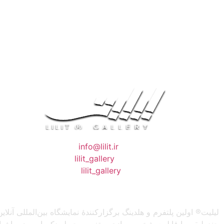
❖ رایـانـامـه :
info@lilit.ir
❖ تــلــگــرام :
lilit_gallery
❖اینستاگرام:
lilit_gallery
لیلیت® اولین پلتفرم و هلدینگ برگزارکنندهٔ نمایشگاه بین‌المللی
چندطبقه، با قابلیت شخصی‌سازی و تغییر محیط، دکوراسیون و اشیاء) 