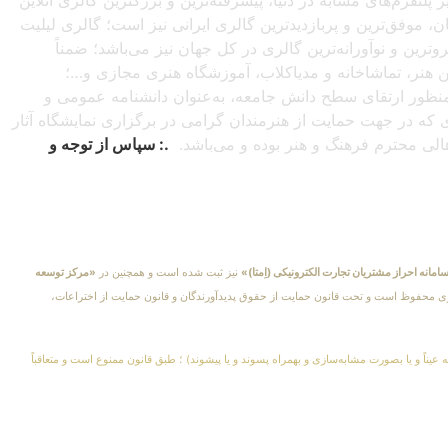
شبانه‌روزی از سراسرجهان، موفق‌ترین و پربازدیدترین گالری ایرانی نیز است؛ گالری لیلیت
ترین و نوآورانه‌ترین گالری در کل جهان نیز می‌باشد؛ ضمناً
این هنر، تماشاخانه و مدیاکلاب، آموزشگاه هنری مجازی و…؛
ه‌منظور ارتقای سطح دانش جامعه، به‌عنوان دانشنامه عمومی و
دی که در جهت حمایت از هنرمندان گرامی در برگزاری نمایشگاه آثار
اهالی محترم فرهنگ و هنر بوده و می‌باشد.
.: سپاس از توجه و
امانه احراز مشتریان تجارت الکترونیکی (اِمتا)»
نیز ثبت شده است و همچنین در
«مرکز توسعه
کلیهٔ حقوق مادی و معنوی محفوظ است و تحت قانون حمایت از حقوق پدیدآورندگان و قانون حمایت از اختراعات،
 عیناً و یا بصورت مشابه‌سازی و بهمراه پسوند و یا پیشوند) ؛ طبق قانون ممنوع است و متعاقباً