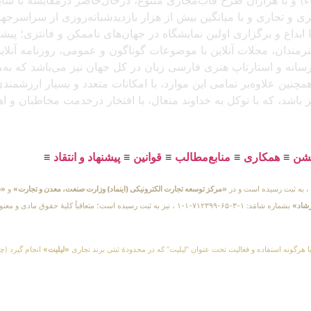
د، که باتجربهٔ برگزاری بیش از ۲۵۰ نمایشگاه هنری و تجاری و با میانگین بیش از هزار بازدید
بداع و برگزاری اولین نمایشگاه در جهان‌های ناممکن و فانتزی؛ پیشرو
 هنرمندان، مجلات آنلاین با موضوعات گوناگون و عمومی، روزنامه آنل
ن رسانه و استارتاپ هنری فارسی زبان در کل جهان نیز می‌باشد که ب
مچنین علاوه‌بر تمامی این موارد، با امکانات متعدد و بسیار ارزشمن
یز باشد، که با توکل به خداوند متعال، با افتخار درخدمت مخاطبان و 
یشن
≡
همکاری
≡
منابع‌مطالب
≡
قوانین
≡
پیشنهاد و انتقاد
≡
«مرکز توسعه تجارت الکترونیکی (اینماد) وزارت صنعت، معدن و تجارت»
و
«س
رشاد»
بشماره شامَد: ۱-۳-۶۵-۷۱۲۳۹۹-۱-۱ ، نیز به ثبت رسیده است؛ متعاقباً 
یا هرگونه استفاده و فعالیت تحت عنوان “لیلیت” که در محدودهٔ ثبتی برند تجاری
«لیلیت»
انجام گیرد (چه