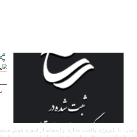
ج
 آنلاین مدرن با تکنولوژی واقعیت مجازی و استفاده از فناوری هوش م
و با هزاران طرح قاب‌مجازی متنوع، درحال‌حاضر درمقایسه با سایر پل