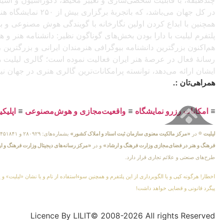
در کل جهان می‌باش
همچنین با ابداع کردن اولین نگارخانه با گویندگی هوش مصنوعی و با ا
پلتفرم لیلیت با دارا بودن بخش‌های گوناگون نظیر: دانشنامه هنر و
هم‌اکنون بزرگترین دانشنامه بیوگرافی هنرمندان ایرانی و بزرگتری
رسانهٔ فعال در عرصهٔ هنر ایران فعالیت نموده است؛ گالری لیلیت ه
ایشان ارائه می‌دهد، توانسته پرامکانات‌ترین گالری هنری در جهان ن
همراهی‌تان :.
≡
امکانات رزرو نمایشگاه
≡
واقعیت‌مجازی و هوش‌مصنوعی
≡
اپلیک
لیلیت
® در
«مرکز مالکیت معنوی سازمان ثبت اسناد و املاک کشور»
بشماره‌های: ۲۸۰۹۲۹ و ۴۵۱۸۴۱ ، به ثبت رسیده است و در
فرهنگ و هنر در فضای‌مجازی وزارت فرهنگ و ارشاد»
و در
«مرکز رسانه‌های دیجیتال وزارت فرهنگ و ا
طرح‌های صنعتی و علائم تجاری قرار دارد.
اخطار! هرگونه کپی و یا الگوبرداری از این پلتفرم و همچنین سوءاستفاده از نام و یا نشان «لیلیت» و 
پیگرد قانونی و قضایی خواهد داشت!
Licence By LILIT© 2008-2026 All rights Reserved