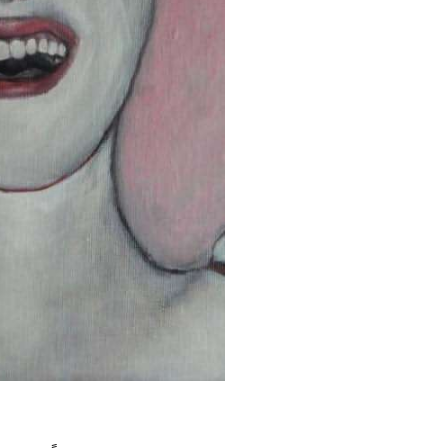
کد: 231013