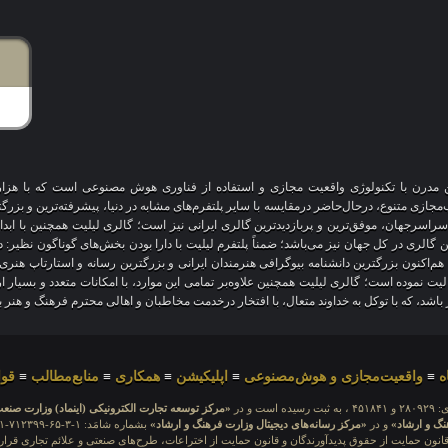
آنلاین مدرن با تکنولوژی واقعیت مجازی و استفاده از فناوری هوش مصنوعی است که با هز
 سراسرجهان، موفق‌ترین و پربازدیدترین گالری ایرانی نیز است؛ گالری لیلیت همچنین با ابد
ین گالری در کل جهان نیز می‌باشد؛ ضمناً پلتفرم لیلیت با دارا بودن بخش‌های گوناگون نظیر:
 هم‌اکنون بزرگترین دانشنامه بیوگرافی هنرمندان ایرانی و بزرگترین رسانه و استارتاپ هن
عالیت نموده است؛ گالری لیلیت همچنین علاوه‌بر تمامی این موارد، با امکانات متعدد و بسیا
یز باشد، که با توکل به خداوند متعال، با افتخار درخدمت مخاطبان و اهالی محترم فرهنگ و هنر 
ه
≡
واقعیت‌مجازی و هوش‌مصنوعی
≡
اپلیکیشن
≡
همکاری
≡
منابع‌مطالب
≡
قوا
ده است و در
«مرکز توسعه تجارت الکترونیکی (اینماد) وزارت صنع
نگ و ارشاد»
و در
«مرکز رسانه‌های دیجیتال وزارت فرهنگ و ارشاد»
نون حمایت از حقوق پدیدآورندگان و قانون حمایت از اختراعات، طرح‌های صنعتی و علائم تجاری قرار 