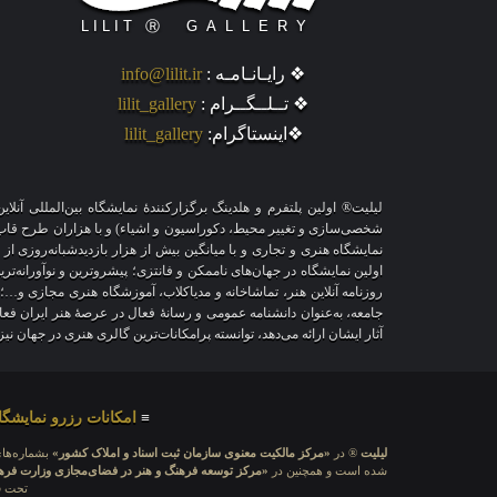
❖ رایـانـامـه :
info@lilit.ir
❖ تــلــگــرام :
lilit_gallery
❖اینستاگرام:
lilit_gallery
لیلیت® اولین پلتفرم و هلدینگ برگزارکنندهٔ نمایشگاه بین‌المللی 
نمایشگاه هنری و تجاری و با میانگین بیش از هزار بازدیدشبانه‌روزی از
اولین نمایشگاه در جهان‌های ناممکن و فانتزی؛ پیشروترین و نوآورانه‌تر
روزنامه آنلاین هنر، تماشاخانه و مدیاکلاب، آموزشگاه هنری مجازی و…؛
جامعه، به‌عنوان دانشنامه عمومی و رسانهٔ فعال در عرصهٔ هنر ایران ف
آثار ایشان ارائه می‌دهد، توانسته پرامکانات‌ترین گالری هنری در جهان ن
≡
امکانات رزرو نمایشگا
لیلیت
® در
«مرکز مالکیت معنوی سازمان ثبت اسناد و املاک کشور»
بشماره‌های: ۲۸۰۹۲۹ و ۴۵۱۸۴۱ ، به ثبت رسی
شده است و همچنین در
«مرکز توسعه فرهنگ و هنر در فضای‌مجازی وزارت فره
تحت قا