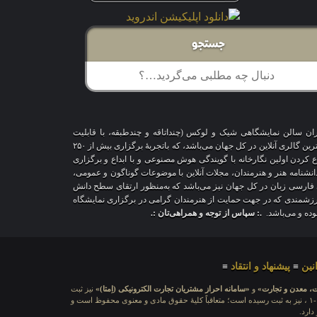
جستجو
اران سالن نمایشگاهی شیک و لوکس (چنداتاقه و چندطبقه، با قابلیت
شخصی‌سازی و تغییر محیط، دکوراسیون و اشیاء) و با هزاران طرح قاب‌مجازی متنوع، درحال‌حاضر درمقایسه با سایر پلتفرم‌های مشابه در دنیا، پیشرفته‌ترین و بزرگترین گالری آنلاین در کل جهان می‌باشد، که باتجربهٔ برگزاری بیش از ۲۵۰
اع کردن اولین نگارخانه با گویندگی هوش مصنوعی و با ابداع و برگزاری
 دانشنامه هنر و هنرمندان، مجلات آنلاین با موضوعات گوناگون و عمومی،
ری فارسی زبان در کل جهان نیز می‌باشد که به‌منظور ارتقای سطح دانش
ر ارزشمندی که در جهت حمایت از هنرمندان گرامی در برگزاری نمایشگاه
بوده و می‌باشد.
.: سپاس از توجه و همراهی‌تان :.
نین
≡
پیشنهاد و انتقاد
≡
ت، معدن و تجارت»
و
«سامانه احراز مشتریان تجارت الکترونیکی (اِمتا)»
نیز ثبت
بشماره شامَد: ۱-۳-۶۵-۷۱۲۳۹۹-۱-۱ ، نیز به ثبت رسیده است؛ متعاقباً کلیهٔ حقوق مادی و معنوی محفوظ است و
دارد.