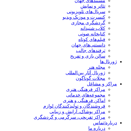
مستندهای جهان
تئاتر و نمایش
سریال‌های تلویزیونی
کنسرت و موزیک ویدیو
گردشگری مجازی
کلاب شنیدانه
کتابخانه صوتی
فیلم‌های کوتاه
دانستنی‌های جهان
ترفندهای جالب
سالن بازی و تفریح
ژورنال‌ها
مجله هنر
ژورنال آثار بین‌المللی
مجلات گوناگون
مراکز و مشاغل
مراکز فرهنگی هنری
مجموعه‌های خدماتی
اماکن فرهنگی و هنری
فروشندگان و تولیدکنندگان لوازم
مراکز پوشاک، آرایش و زیبایی
مراکز تفریحی، سرگرمی و گردشگری
درباره/تماس
درباره ما