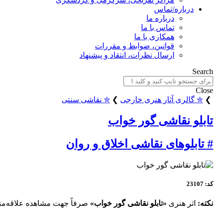
درباره/تماس
درباره ما
تماس با ما
همکاری با ما
قوانین، ضوابط و مقررات
ارسال نظرات، انتقاد و پیشنهاد
Search
Close
❯
✮ گالری آثار هنری خارجی
❯
✮ نقاشی سنتی
تابلو نقاشی گور خواب
# تابلوهای نقاشی اخلاق و روان
کد: 23107
نکته:
اثر هنری
«تابلو نقاشی گور خواب»
صرفاً جهت مشاهده علاقه‌مندا