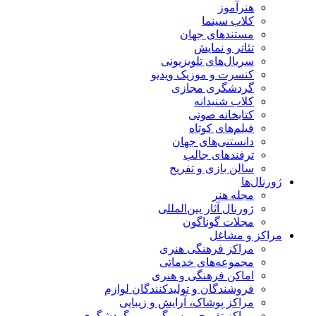
هنرآموز
کلاب سینما
مستندهای جهان
تئاتر و نمایش
سریال‌های تلویزیونی
کنسرت و موزیک ویدیو
گردشگری مجازی
کلاب شنیدانه
کتابخانه صوتی
فیلم‌های کوتاه
دانستنی‌های جهان
ترفندهای جالب
سالن بازی و تفریح
ژورنال‌ها
مجله هنر
ژورنال آثار بین‌المللی
مجلات گوناگون
مراکز و مشاغل
مراکز فرهنگی هنری
مجموعه‌های خدماتی
اماکن فرهنگی و هنری
فروشندگان و تولیدکنندگان لوازم
مراکز پوشاک، آرایش و زیبایی
مراکز تفریحی، سرگرمی و گردشگری