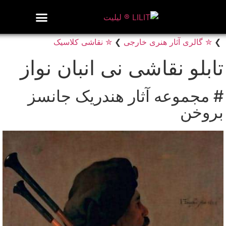
روزنامه هنر
درباره/تماس
مراکز و مشاغل
گالری و نمایشگاه
بیوگرافی هنرمندان
❯
✮ گالری آثار هنری خارجی
❯
✮ نقاشی کلاسیک
تابلو نقاشی نی انبان نواز
# مجموعه آثار هندریک جانسز
بروخن