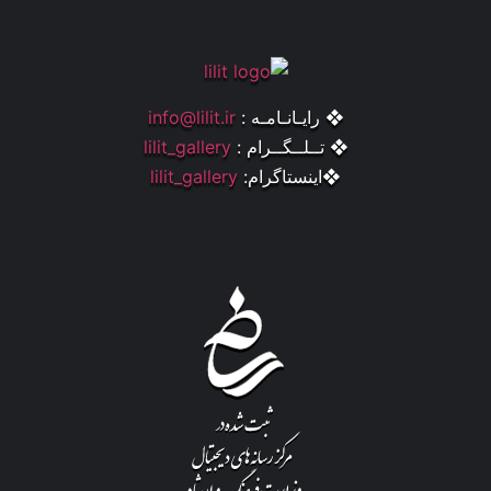
❖ رایـانـامـه :
info@lilit.ir
❖ تــلــگــرام :
lilit_gallery
❖اینستاگرام:
lilit_gallery