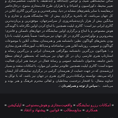
سالن نمایشگاهی شیک و لوکس (چنداتاقه و چندطبقه، با قابلیت شخصی‌سازی و
تغییر محیط، دکوراسیون و اشیاء) و با هزاران طرح قاب‌مجازی متنوع، درحال‌حاضر
درمقایسه با سایر پلتفرم‌های مشابه در دنیا، پیشرفته‌ترین و بزرگترین گالری آنلاین در
کل جهان می‌باشد، که باتجربهٔ برگزاری بیش از ۲۵۰ نمایشگاه هنری و تجاری و با
میانگین بیش از هزار بازدیدشبانه‌روزی از سراسرجهان، موفق‌ترین و پربازدیدترین
گالری ایرانی نیز است؛ گالری لیلیت همچنین با ابداع کردن اولین نگارخانه با گویندگی
هوش مصنوعی و با ابداع و برگزاری اولین نمایشگاه در جهان‌های ناممکن و فانتزی؛
پیشروترین و نوآورانه‌ترین گالری در کل جهان نیز می‌باشد؛ ضمناً پلتفرم لیلیت با دارا
بودن بخش‌های گوناگون نظیر: دانشنامه هنر و هنرمندان، مجلات آنلاین با موضوعات
گوناگون و عمومی، روزنامه آنلاین هنر، تماشاخانه و مدیاکلاب، آموزشگاه هنری مجازی
و…؛ هم‌اکنون بزرگترین دانشنامه بیوگرافی هنرمندان ایرانی و بزرگترین رسانه و
استارتاپ هنری فارسی زبان در کل جهان نیز می‌باشد که به‌منظور ارتقای سطح
دانش جامعه، به‌عنوان دانشنامه عمومی و رسانهٔ فعال در عرصهٔ هنر ایران فعالیت
نموده است؛ گالری لیلیت همچنین علاوه‌بر تمامی این موارد، با امکانات متعدد و بسیار
ارزشمندی که در جهت حمایت از هنرمندان گرامی در برگزاری نمایشگاه آثار ایشان
ارائه می‌دهد، توانسته پرامکانات‌ترین گالری هنری در جهان نیز باشد، که با توکل به
خداوند متعال، با افتخار درخدمت مخاطبان و اهالی محترم فرهنگ و هنر بوده و
می‌باشد.
.: سپاس از توجه و همراهی‌تان :.
≡
امکانات رزرو نمایشگاه
≡
واقعیت‌مجازی و هوش‌مصنوعی
≡
اپلیکیشن
≡
همکاری
≡
منابع‌مطالب
≡
قوانین
≡
پیشنهاد و انتقاد
≡