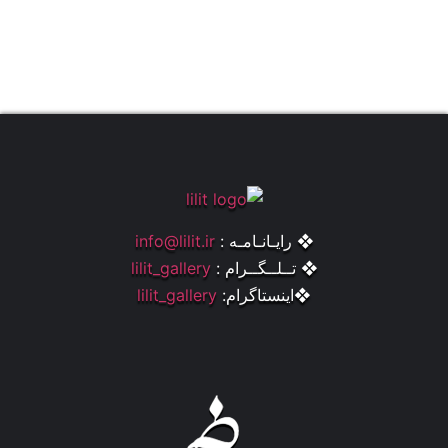
❖ رایـانـامـه :
info@lilit.ir
❖ تــلــگــرام :
lilit_gallery
❖اینستاگرام:
lilit_gallery