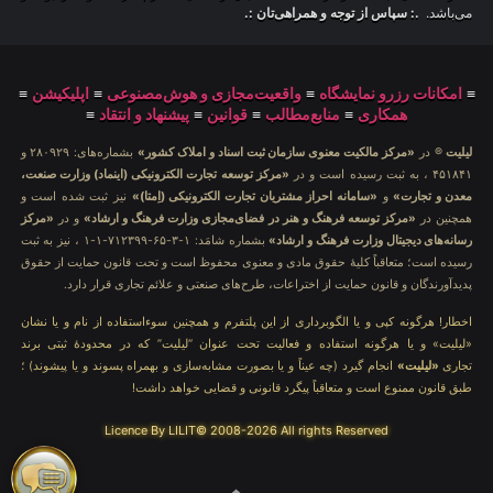
می‌باشد.
.: سپاس از توجه و همراهی‌تان :.
≡
امکانات رزرو نمایشگاه
≡
واقعیت‌مجازی و هوش‌مصنوعی
≡
اپلیکیشن
≡
همکاری
≡
منابع‌مطالب
≡
قوانین
≡
پیشنهاد و انتقاد
≡
لیلیت
® در
«مرکز مالکیت معنوی سازمان ثبت اسناد و املاک کشور»
بشماره‌های: ۲۸۰۹۲۹ و
۴۵۱۸۴۱ ، به ثبت رسیده است و در
«مرکز توسعه تجارت الکترونیکی (اینماد) وزارت صنعت،
معدن و تجارت»
و
«سامانه احراز مشتریان تجارت الکترونیکی (اِمتا)»
نیز ثبت شده است و
همچنین در
«مرکز توسعه فرهنگ و هنر در فضای‌مجازی وزارت فرهنگ و ارشاد»
و در
«مرکز
رسانه‌های دیجیتال وزارت فرهنگ و ارشاد»
بشماره شامَد: ۱-۳-۶۵-۷۱۲۳۹۹-۱-۱ ، نیز به ثبت
رسیده است؛ متعاقباً کلیهٔ حقوق مادی و معنوی محفوظ است و تحت قانون حمایت از حقوق
پدیدآورندگان و قانون حمایت از اختراعات، طرح‌های صنعتی و علائم تجاری قرار دارد.
اخطار! هرگونه کپی و یا الگوبرداری از این پلتفرم و همچنین سوءاستفاده از نام و یا نشان
«لیلیت» و یا هرگونه استفاده و فعالیت تحت عنوان “لیلیت” که در محدودهٔ ثبتی برند
تجاری
«لیلیت»
انجام گیرد (چه عیناً و یا بصورت مشابه‌سازی و بهمراه پسوند و یا پیشوند) ؛
طبق قانون ممنوع است و متعاقباً پیگرد قانونی و قضایی خواهد داشت!
Licence By LILIT© 2008-2026 All rights Reserved