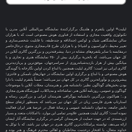
لیلیت® اولین پلتفرم و هلدینگ برگزارکنندهٔ نمایشگاه بین‌المللی آنلاین مدرن با
تکنولوژی واقعیت مجازی و استفاده از فناوری هوش مصنوعی است که با هزاران
سالن نمایشگاهی شیک و لوکس (چنداتاقه و چندطبقه، با قابلیت شخصی‌سازی و
تغییر محیط، دکوراسیون و اشیاء) و با هزاران طرح قاب‌مجازی متنوع، درحال‌حاضر
درمقایسه با سایر پلتفرم‌های مشابه در دنیا، پیشرفته‌ترین و بزرگترین گالری آنلاین در
کل جهان می‌باشد، که باتجربهٔ برگزاری بیش از ۲۵۰ نمایشگاه هنری و تجاری و با
میانگین بیش از هزار بازدیدشبانه‌روزی از سراسرجهان، موفق‌ترین و پربازدیدترین
گالری ایرانی نیز است؛ گالری لیلیت همچنین با ابداع کردن اولین نگارخانه با گویندگی
هوش مصنوعی و با ابداع و برگزاری اولین نمایشگاه در جهان‌های ناممکن و فانتزی؛
پیشروترین و نوآورانه‌ترین گالری در کل جهان نیز می‌باشد؛ ضمناً پلتفرم لیلیت با دارا
بودن بخش‌های گوناگون نظیر: دانشنامه هنر و هنرمندان، مجلات آنلاین با موضوعات
گوناگون و عمومی، روزنامه آنلاین هنر، تماشاخانه و مدیاکلاب، آموزشگاه هنری مجازی
و…؛ هم‌اکنون بزرگترین دانشنامه بیوگرافی هنرمندان ایرانی و بزرگترین رسانه و
استارتاپ هنری فارسی زبان در کل جهان نیز می‌باشد که به‌منظور ارتقای سطح
دانش جامعه، به‌عنوان دانشنامه عمومی و رسانهٔ فعال در عرصهٔ هنر ایران فعالیت
نموده است؛ گالری لیلیت همچنین علاوه‌بر تمامی این موارد، با امکانات متعدد و بسیار
ارزشمندی که در جهت حمایت از هنرمندان گرامی در برگزاری نمایشگاه آثار ایشان
ارائه می‌دهد، توانسته پرامکانات‌ترین گالری هنری در جهان نیز باشد، که با توکل به
خداوند متعال، با افتخار درخدمت مخاطبان و اهالی محترم فرهنگ و هنر بوده و