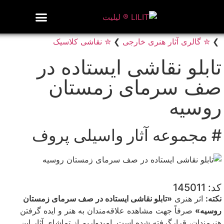
روزنامه هنر
درباره/تماس
مراکز و مشاغل
گالری و نمایشگاه
بیوگرافی هنرمندان
❯
✮ گالری آثار هنری خارجی
❯
✮ نقاشی کلاسیک
تابلو نقاشی ایستاده در
صف سرمای زمستان
روسیه
# مجموعه آثار واسیلی پروف
کد: 145011
نکته:
اثر هنری
«تابلو نقاشی ایستاده در صف سرمای زمستان
روسیه»
صرفاً جهت مشاهده علاقه‌مندان به هنر و ایده گرفتن
هنرمندان، قرارگرفته شده است. امیدواریم از تماشای آثار این