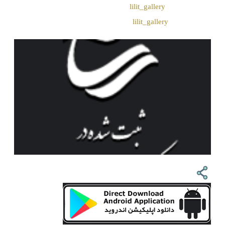
❖ تــلــگــرام :
lilit_gallery
❖اینستاگرام:
lilit_gallery