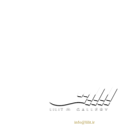
❖ رایـانـامـه :
info@lilit.ir