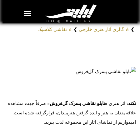
روزنامه هنر
درباره/تماس
مراکز و مشاغل
گالری و نمایشگاه
بیوگرافی هنرمندان
❯
✮ گالری آثار هنری خارجی
❯
✮ نقاشی کلاسیک
تابلو نقاشی پسرک گل‌فروش
# تابلوهای نقاشی جان جورج براون
کد: 14402
نکته:
اثر هنری
«تابلو نقاشی پسرک گل‌فروش»
صرفاً جهت مشاهده
علاقه‌مندان به هنر و ایده گرفتن هنرمندان، قرارگرفته شده است.
امیدواریم از تماشای آثار این مجموعه لذت ببرید.
موارد مشابه