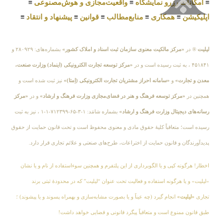
≡
امکانات رزرو نمایشگاه
≡
واقعیت‌مجازی و هوش‌مصنوعی
≡
اپلیکیشن
≡
همکاری
≡
منابع‌مطالب
≡
قوانین
≡
پیشنهاد و انتقاد
≡
لیلیت
® در
«مرکز مالکیت معنوی سازمان ثبت اسناد و املاک کشور»
بشماره‌های: ۲۸۰۹۲۹ و
۴۵۱۸۴۱ ، به ثبت رسیده است و در
«مرکز توسعه تجارت الکترونیکی (اینماد) وزارت صنعت،
معدن و تجارت»
و
«سامانه احراز مشتریان تجارت الکترونیکی (اِمتا)»
نیز ثبت شده است و
همچنین در
«مرکز توسعه فرهنگ و هنر در فضای‌مجازی وزارت فرهنگ و ارشاد»
و در
«مرکز
رسانه‌های دیجیتال وزارت فرهنگ و ارشاد»
بشماره شامَد: ۱-۳-۶۵-۷۱۲۳۹۹-۱-۱ ، نیز به ثبت
رسیده است؛ متعاقباً کلیهٔ حقوق مادی و معنوی محفوظ است و تحت قانون حمایت از حقوق
پدیدآورندگان و قانون حمایت از اختراعات، طرح‌های صنعتی و علائم تجاری قرار دارد.
اخطار! هرگونه کپی و یا الگوبرداری از این پلتفرم و همچنین سوءاستفاده از نام و یا نشان
«لیلیت» و یا هرگونه استفاده و فعالیت تحت عنوان “لیلیت” که در محدودهٔ ثبتی برند
تجاری
«لیلیت»
انجام گیرد (چه عیناً و یا بصورت مشابه‌سازی و بهمراه پسوند و یا پیشوند) ؛
طبق قانون ممنوع است و متعاقباً پیگرد قانونی و قضایی خواهد داشت!