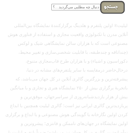
جستجو
لیلیت® اولین پلتفرم و هلدینگ برگزارکنندهٔ نمایشگاه بین‌المللی
آنلاین مدرن با تکنولوژی واقعیت مجازی و استفاده از فناوری هوش
مصنوعی است که با هزاران سالن نمایشگاهی شیک و لوکس
(چنداتاقه و چندطبقه، با قابلیت شخصی‌سازی و تغییر محیط،
دکوراسیون و اشیاء) و با هزاران طرح قاب‌مجازی متنوع،
درحال‌حاضر درمقایسه با سایر پلتفرم‌های مشابه در دنیا،
پیشرفته‌ترین و بزرگترین گالری آنلاین در کل جهان می‌باشد، که
باتجربهٔ برگزاری بیش از ۲۵۰ نمایشگاه هنری و تجاری و با میانگین
بیش از هزار بازدیدشبانه‌روزی از سراسرجهان، موفق‌ترین و
پربازدیدترین گالری ایرانی نیز است؛ گالری لیلیت همچنین با ابداع
کردن اولین نگارخانه با گویندگی هوش مصنوعی و با ابداع و برگزاری
اولین نمایشگاه در جهان‌های ناممکن و فانتزی؛ پیشروترین و
نوآورانه‌ترین گالری در کل جهان نیز می‌باشد؛ ضمناً پلتفرم لیلیت با