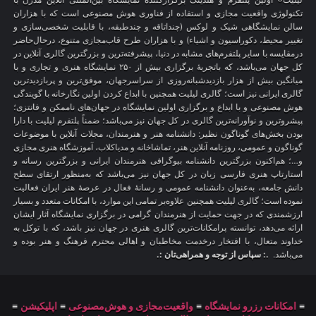
تکنولوژی واقعیت مجازی و استفاده از فناوری هوش مصنوعی است که با هزاران
سالن نمایشگاهی شیک و لوکس (چنداتاقه و چندطبقه، با قابلیت شخصی‌سازی و
تغییر محیط، دکوراسیون و اشیاء) و با هزاران طرح قاب‌مجازی متنوع، درحال‌حاضر
درمقایسه با سایر پلتفرم‌های مشابه در دنیا، پیشرفته‌ترین و بزرگترین گالری آنلاین در
کل جهان می‌باشد، که باتجربهٔ برگزاری بیش از ۲۵۰ نمایشگاه هنری و تجاری و با
میانگین بیش از هزار بازدیدشبانه‌روزی از سراسرجهان، موفق‌ترین و پربازدیدترین
گالری ایرانی نیز است؛ گالری لیلیت همچنین با ابداع کردن اولین نگارخانه با گویندگی
هوش مصنوعی و با ابداع و برگزاری اولین نمایشگاه در جهان‌های ناممکن و فانتزی؛
پیشروترین و نوآورانه‌ترین گالری در کل جهان نیز می‌باشد؛ ضمناً پلتفرم لیلیت با دارا
بودن بخش‌های گوناگون نظیر: دانشنامه هنر و هنرمندان، مجلات آنلاین با موضوعات
گوناگون و عمومی، روزنامه آنلاین هنر، تماشاخانه و مدیاکلاب، آموزشگاه هنری مجازی
و…؛ هم‌اکنون بزرگترین دانشنامه بیوگرافی هنرمندان ایرانی و بزرگترین رسانه و
استارتاپ هنری فارسی زبان در کل جهان نیز می‌باشد که به‌منظور ارتقای سطح
دانش جامعه، به‌عنوان دانشنامه عمومی و رسانهٔ فعال در عرصهٔ هنر ایران فعالیت
نموده است؛ گالری لیلیت همچنین علاوه‌بر تمامی این موارد، با امکانات متعدد و بسیار
ارزشمندی که در جهت حمایت از هنرمندان گرامی در برگزاری نمایشگاه آثار ایشان
ارائه می‌دهد، توانسته پرامکانات‌ترین گالری هنری در جهان نیز باشد، که با توکل به
خداوند متعال، با افتخار درخدمت مخاطبان و اهالی محترم فرهنگ و هنر بوده و
می‌باشد.
.: سپاس از توجه و همراهی‌تان :.
≡
امکانات رزرو نمایشگاه
≡
واقعیت‌مجازی و هوش‌مصنوعی
≡
اپلیکیشن
≡