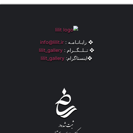
❖ رایـانـامـه :
info@lilit.ir
❖ تــلــگــرام :
lilit_gallery
❖اینستاگرام:
lilit_gallery