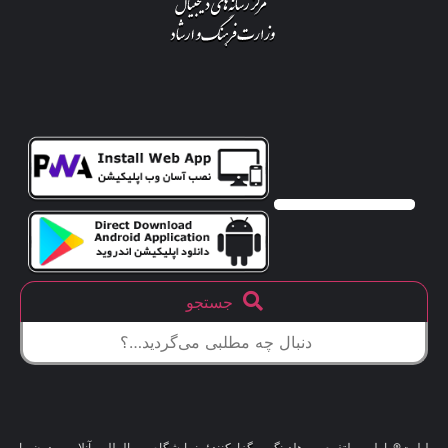
جستجو
لیلیت® اولین پلتفرم و هلدینگ برگزارکنندهٔ نمایشگاه بین‌المللی آنلاین مدرن با