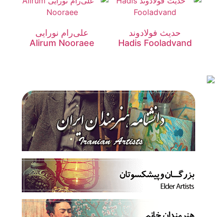
حدیث فولادوند
علی‌رام نورایی
Alirum Nooraee
Hadis Fooladvand