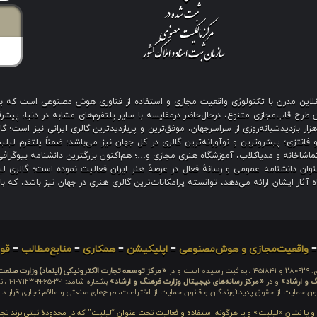
ی آنلاین مدرن با تکنولوژی واقعیت مجازی و استفاده از فناوری هوش مصنوعی است که 
رح قاب‌مجازی متنوع، درحال‌حاضر درمقایسه با سایر پلتفرم‌های مشابه در دنیا، پیشرفت
نگین بیش از هزار بازدیدشبانه‌روزی از سراسرجهان، موفق‌ترین و پربازدیدترین گالری ایرانی نیز
 فانتزی؛ پیشروترین و نوآورانه‌ترین گالری در کل جهان نیز می‌باشد؛ ضمناً پلتفرم لیل
اشاخانه و مدیاکلاب، آموزشگاه هنری مجازی و…؛ هم‌اکنون بزرگترین دانشنامه بیوگرافی 
ان دانشنامه عمومی و رسانهٔ فعال در عرصهٔ هنر ایران فعالیت نموده است؛ گالری لیل
آثار ایشان ارائه می‌دهد، توانسته پرامکانات‌ترین گالری هنری در جهان نیز باشد، که ب
واقعیت‌مجازی و هوش‌مصنوعی
≡
اپلیکیشن
≡
همکاری
≡
منابع‌مطالب
≡
قوا
 است و در
«مرکز توسعه تجارت الکترونیکی (اینماد) وزارت صنع
گ و ارشاد»
و در
«مرکز رسانه‌های دیجیتال وزارت فرهنگ و ارشاد»
بشما
ون حمایت از حقوق پدیدآورندگان و قانون حمایت از اختراعات، طرح‌های صنعتی و علائم تجاری قرار دار
م و یا نشان «لیلیت» و یا هرگونه استفاده و فعالیت تحت عنوان “لیلیت” که در محدودهٔ ثبتی برند تج