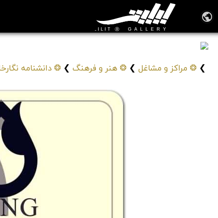
گالری و آموزشگاه هفت رنگ
7Rang Art Gallery
❯
❂ مراکز و مشاغل
❯
❂ هنر و فرهنگ
❯
❂ دانشنامه نگارخان