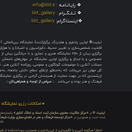
❖ رایـانـامـه :
info@lilit.ir
❖ تــلــگــرام :
lilit_gallery
❖اینستاگرام:
lilit_gallery
لیلیت® اولین پلتفرم و هلدینگ برگزارکنندهٔ نمایشگاه بین‌الملل
قابلیت شخصی‌سازی و تغییر محیط، دکوراسیون و اشیاء) و با هزاران ط
برگزاری بیش از ۲۵۰ نمایشگاه هنری و تجاری و با میا
مصنوعی و با ابداع و برگزاری اولین نمایشگاه در جهان‌های ناممکن و
مجلات آنلاین با موضوعات گوناگون و عمومی، روزنامه آنلاین هنر، تم
کل جهان نیز می‌باشد که به‌منظور ارتقای سطح دانش جامعه، به‌عنو
ارزشمندی که در جهت حمایت از هنرمندان گرامی در برگزاری نمایشگاه 
فرهنگ و هنر بوده و می‌باشد.
.: سپاس از توجه و همراهی‌تان :.
≡
امکانات رزرو نمایشگاه
≡
لیلیت
® در
«مرکز مالکیت معنوی سازمان ثبت اسناد و املاک کشور»
بشماره‌های: ۲۸۰۹۲۹ و ۴۵۱۸۴۱ ، به ثبت رسیده
شده است و همچنین در
«مرکز توسعه فرهنگ و هنر در فضای‌مجازی وزارت فرهن
قان
اخطار! هرگونه کپی و یا الگوبرداری از این پلتفرم و همچنین سوءاستفاده از نا