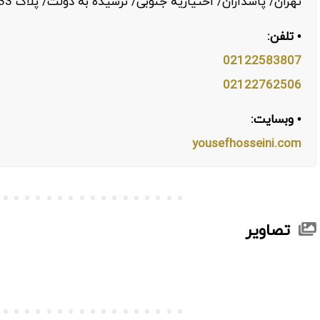
تهران/ پاسداران/ اختیاریه جنوبی/ نرسیده به دولت/ پلاک 33/ واحد اول
• تلفن:
02122583807
02122762506
• وبسایت:
yousefhosseini.com
تصاویر