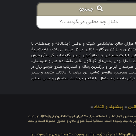
جستجو
با هزاران سالن نمایشگاهی شیک و لوکس (چنداتاقه و چندطبقه، با
ه‌ترین و بزرگترین گالری آنلاین در کل جهان می‌باشد، که باتجربهٔ
 است؛ گالری لیلیت همچنین با ابداع کردن اولین نگارخانه با گویندگی هوش
یت با دارا بودن بخش‌های گوناگون نظیر: دانشنامه هنر و هنرمندان،
هنرمندان ایرانی و بزرگترین رسانه و استارتاپ هنری فارسی زبان در
یت همچنین علاوه‌بر تمامی این موارد، با امکانات متعدد و بسیار
ا توکل به خداوند متعال، با افتخار درخدمت مخاطبان و اهالی محترم
نین
≡
پیشنهاد و انتقاد
≡
ت، معدن و تجارت»
و
«سامانه احراز مشتریان تجارت الکترونیکی (اِمتا)»
نیز ثبت
ره شامَد: ۱-۳-۶۵-۷۱۲۳۹۹-۱-۱ ، نیز به ثبت رسیده است؛ متعاقباً کلیهٔ حقوق مادی و معنوی محفوظ است و تحت
د.
اری
«لیلیت»
انجام گیرد (چه عیناً و یا بصورت مشابه‌سازی و بهمراه پسوند و یا