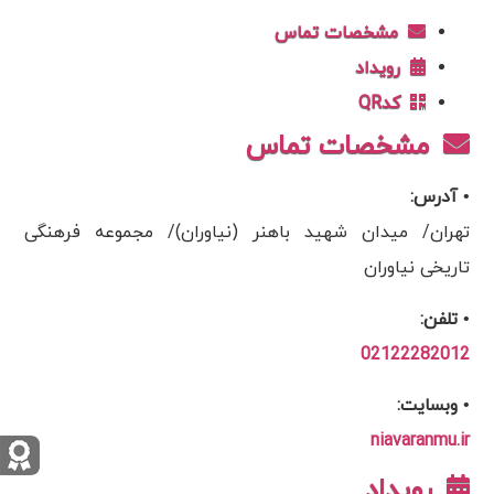
مشخصات تماس
رویداد
کدQR
مشخصات تماس
• آدرس:
تهران/ میدان شهید باهنر (نیاوران)/ مجموعه فرهنگی
تاریخی نیاوران
• تلفن:
02122282012
• وبسایت:
niavaranmu.ir
رویداد