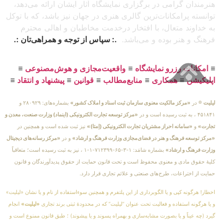
هنرمندان گرامی در برگزاری نمایشگاه آثار ایشان ارائه می‌دهد،
توانسته پرامکانات‌ترین گالری هنری در جهان نیز باشد، که با توکل
به خداوند متعال، با افتخار درخدمت مخاطبان و اهالی محترم
فرهنگ و هنر بوده و می‌باشد.
.: سپاس از توجه و همراهی‌تان :.
≡
امکانات رزرو نمایشگاه
≡
واقعیت‌مجازی و هوش‌مصنوعی
≡
اپلیکیشن
≡
همکاری
≡
منابع‌مطالب
≡
قوانین
≡
پیشنهاد و انتقاد
≡
لیلیت
® در
«مرکز مالکیت معنوی سازمان ثبت اسناد و املاک کشور»
بشماره‌های: ۲۸۰۹۲۹ و
۴۵۱۸۴۱ ، به ثبت رسیده است و در
«مرکز توسعه تجارت الکترونیکی (اینماد) وزارت صنعت، معدن و
تجارت»
و
«سامانه احراز مشتریان تجارت الکترونیکی (اِمتا)»
نیز ثبت شده است و همچنین در
«مرکز توسعه فرهنگ و هنر در فضای‌مجازی وزارت فرهنگ و ارشاد»
و در
«مرکز رسانه‌های دیجیتال
وزارت فرهنگ و ارشاد»
بشماره شامَد: ۱-۳-۶۵-۷۱۲۳۹۹-۱-۱ ، نیز به ثبت رسیده است؛ متعاقباً
کلیهٔ حقوق مادی و معنوی محفوظ است و تحت قانون حمایت از حقوق پدیدآورندگان و قانون
حمایت از اختراعات، طرح‌های صنعتی و علائم تجاری قرار دارد.
اخطار! هرگونه کپی و یا الگوبرداری از این پلتفرم و همچنین سوءاستفاده از نام و یا نشان «لیلیت»
و یا هرگونه استفاده و فعالیت تحت عنوان “لیلیت” که در محدودهٔ ثبتی برند تجاری
«لیلیت»
انجام
گیرد (چه عیناً و یا بصورت مشابه‌سازی و بهمراه پسوند و یا پیشوند) ؛ طبق قانون ممنوع است و