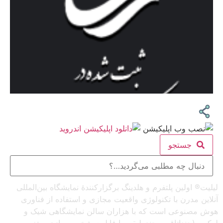
جستجو
لیلیت® اولین پلتفرم و هلدینگ برگزارکنندهٔ نمایشگاه بین‌المللی
آنلاین مدرن با تکنولوژی واقعیت مجازی و استفاده از فناوری
هوش مصنوعی است که با هزاران سالن نمایشگاهی شیک و