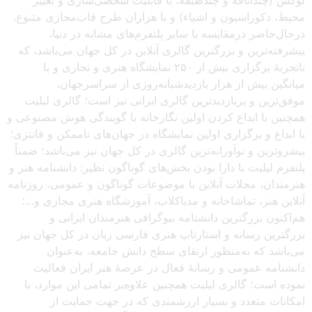
لوکس (چنداتاقه و چندطبقه، با قابلیت شخصی‌سازی و تغییر
محیط، دکوراسیون و اشیاء) و با هزاران طرح قاب‌مجازی متنوع،
درحال‌حاضر درمقایسه با سایر پلتفرم‌های مشابه در دنیا،
پیشرفته‌ترین و بزرگترین گالری آنلاین در کل جهان می‌باشد، که
باتجربهٔ برگزاری بیش از ۲۵۰ نمایشگاه هنری و تجاری و با
میانگین بیش از هزار بازدیدشبانه‌روزی از سراسرجهان،
موفق‌ترین و پربازدیدترین گالری ایرانی نیز است؛ گالری لیلیت
همچنین با ابداع کردن اولین نگارخانه با گویندگی هوش مصنوعی و
با ابداع و برگزاری اولین نمایشگاه در جهان‌های ناممکن و فانتزی؛
پیشروترین و نوآورانه‌ترین گالری در کل جهان نیز می‌باشد؛ ضمناً
پلتفرم لیلیت با دارا بودن بخش‌های گوناگون نظیر: دانشنامه هنر و
هنرمندان، مجلات آنلاین با موضوعات گوناگون و عمومی، روزنامه
آنلاین هنر، تماشاخانه و مدیاکلاب، آموزشگاه هنری مجازی و…؛
هم‌اکنون بزرگترین دانشنامه بیوگرافی هنرمندان ایرانی و
بزرگترین رسانه و استارتاپ هنری فارسی زبان در کل جهان نیز
می‌باشد که به‌منظور ارتقای سطح دانش جامعه، به‌عنوان
دانشنامه عمومی و رسانهٔ فعال در عرصهٔ هنر ایران فعالیت
نموده است؛ گالری لیلیت همچنین علاوه‌بر تمامی این موارد، با
امکانات متعدد و بسیار ارزشمندی که در جهت حمایت از