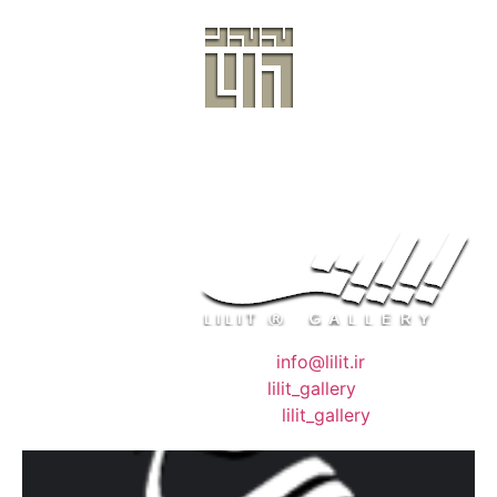
❖ رایـانـامـه :
info@lilit.ir
❖ تــلــگــرام :
lilit_gallery
❖اینستاگرام:
lilit_gallery