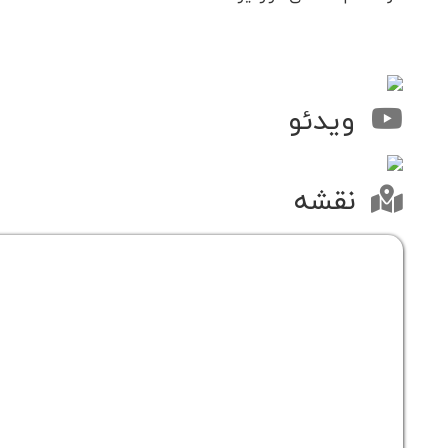
ویدئو
نقشه