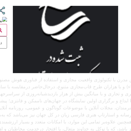
 آنلاین مدرن با تکنولوژی واقعیت مجازی و استفاده از فناوری هوش م
و با هزاران طرح قاب‌مجازی متنوع، درحال‌حاضر درمقایسه با سایر پل
د، که باتجربهٔ برگزاری بیش از ۲۵۰ نمایشگاه هنری و تجاری و با میانگین بیش از هزار بازدید
بداع و برگزاری اولین نمایشگاه در جهان‌های ناممکن و فانتزی؛ پیشرو
 هنرمندان، مجلات آنلاین با موضوعات گوناگون و عمومی، روزنامه آنل
ن رسانه و استارتاپ هنری فارسی زبان در کل جهان نیز می‌باشد که ب
مچنین علاوه‌بر تمامی این موارد، با امکانات متعدد و بسیار ارزشمن
یز باشد، که با توکل به خداوند متعال، با افتخار درخدمت مخاطبان و 