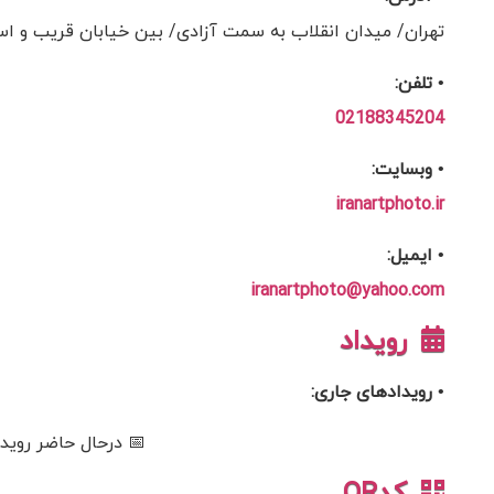
تهران/ میدان انقلاب به سمت آزادی/ بین خیابان قریب و اسکندری شم
• تلفن:
02188345204
• وبسایت:
iranartphoto.ir
• ایمیل:
iranartphoto@yahoo.com
رویداد
• رویدادهای جاری:
📅 درحال حاضر رویدا
کدQR