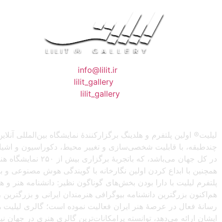
❖ رایـانـامـه :
info@lilit.ir
❖ تــلــگــرام :
lilit_gallery
❖اینستاگرام:
lilit_gallery
لیلیت® اولین پلتفرم و هلدینگ برگزارکنندهٔ نمایشگاه بین‌المللی
چندطبقه، با قابلیت شخصی‌سازی و تغییر محیط، دکوراسیون و اشیاء) 
در کل جهان می‌باش
همچنین با ابداع کردن اولین نگارخانه با گویندگی هوش مصنوعی و با ا
پلتفرم لیلیت با دارا بودن بخش‌های گوناگون نظیر: دانشنامه هنر و
هم‌اکنون بزرگترین دانشنامه بیوگرافی هنرمندان ایرانی و بزرگتری
رسانهٔ فعال در عرصهٔ هنر ایران فعالیت نموده است؛ گالری لیلیت ه
ایشان ارائه می‌دهد، توانسته پرامکانات‌ترین گالری هنری در جهان ن