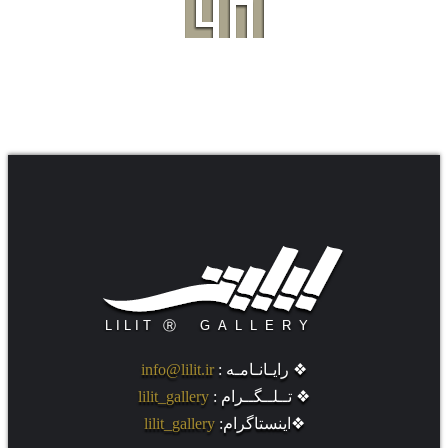
.
❖ رایـانـامـه :
info@lilit.ir
❖ تــلــگــرام :
lilit_gallery
❖اینستاگرام:
lilit_gallery