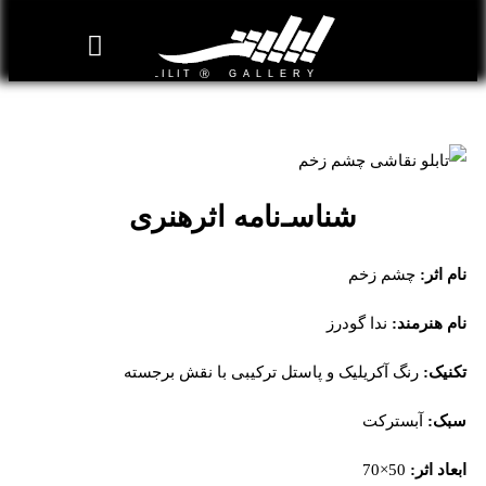
روزنامه هنر
درباره/تماس
مراکز و مشاغل
گالری و نمایشگاه
بیوگرافی هنرمندان
تابلو نقاشی چشم زخم
شناسـ‌نامه اثرهنری
نام اثر:
چشم زخم
نام هنرمند:
ندا گودرز
تکنیک:
رنگ آکریلیک و پاستل ترکیبی با نقش برجسته
سبک:
آبسترکت
ابعاد اثر:
50×70