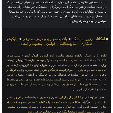
لیلیت همچنین علاوه‌بر تمامی این موارد، با امکانات متعدد و بسیار ارزشمندی که
در جهت حمایت از هنرمندان گرامی در برگزاری نمایشگاه آثار ایشان ارائه می‌دهد،
توانسته پرامکانات‌ترین گالری هنری در جهان نیز باشد، که با توکل به خداوند متعال،
با افتخار درخدمت مخاطبان و اهالی محترم فرهنگ و هنر بوده و می‌باشد.
.:
سپاس از توجه و همراهی‌تان :.
≡
امکانات رزرو نمایشگاه
≡
واقعیت‌مجازی و هوش‌مصنوعی
≡
اپلیکیشن
≡
همکاری
≡
منابع‌مطالب
≡
قوانین
≡
پیشنهاد و انتقاد
≡
لیلیت
® در
«مرکز مالکیت معنوی سازمان ثبت اسناد و املاک کشور»
بشماره‌های:
۲۸۰۹۲۹ و ۴۵۱۸۴۱ ، به ثبت رسیده است و در
«مرکز توسعه تجارت الکترونیکی (اینماد)
وزارت صنعت، معدن و تجارت»
و
«سامانه احراز مشتریان تجارت الکترونیکی (اِمتا)»
نیز
ثبت شده است و همچنین در
«مرکز توسعه فرهنگ و هنر در فضای‌مجازی وزارت فرهنگ و
ارشاد»
و در
«مرکز رسانه‌های دیجیتال وزارت فرهنگ و ارشاد»
بشماره شامَد:
۱-۳-۶۵-۷۱۲۳۹۹-۱-۱ ، نیز به ثبت رسیده است؛ متعاقباً کلیهٔ حقوق مادی و معنوی محفوظ
است و تحت قانون حمایت از حقوق پدیدآورندگان و قانون حمایت از اختراعات، طرح‌های
صنعتی و علائم تجاری قرار دارد.
اخطار! هرگونه کپی و یا الگوبرداری از این پلتفرم و همچنین سوءاستفاده از نام و یا نشان
«لیلیت» و یا هرگونه استفاده و فعالیت تحت عنوان “لیلیت” که در محدودهٔ ثبتی برند
تجاری
«لیلیت»
انجام گیرد (چه عیناً و یا بصورت مشابه‌سازی و بهمراه پسوند و یا پیشوند)
؛ طبق قانون ممنوع است و متعاقباً پیگرد قانونی و قضایی خواهد داشت!