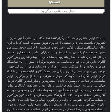
جستجو
لیلیت® اولین پلتفرم و هلدینگ برگزارکنندهٔ نمایشگاه بین‌المللی آنلاین مدرن با
تکنولوژی واقعیت مجازی و استفاده از فناوری هوش مصنوعی است که با هزاران
سالن نمایشگاهی شیک و لوکس (چنداتاقه و چندطبقه، با قابلیت شخصی‌سازی و
تغییر محیط، دکوراسیون و اشیاء) و با هزاران طرح قاب‌مجازی متنوع،
درحال‌حاضر درمقایسه با سایر پلتفرم‌های مشابه در دنیا، پیشرفته‌ترین و بزرگترین
گالری آنلاین در کل جهان می‌باشد، که باتجربهٔ برگزاری بیش از ۲۵۰ نمایشگاه
هنری و تجاری و با میانگین بیش از هزار بازدیدشبانه‌روزی از سراسرجهان،
موفق‌ترین و پربازدیدترین گالری ایرانی نیز است؛ گالری لیلیت همچنین با ابداع
کردن اولین نگارخانه با گویندگی هوش مصنوعی و با ابداع و برگزاری اولین
نمایشگاه در جهان‌های ناممکن و فانتزی؛ پیشروترین و نوآورانه‌ترین گالری در کل
جهان نیز می‌باشد؛ ضمناً پلتفرم لیلیت با دارا بودن بخش‌های گوناگون نظیر:
دانشنامه هنر و هنرمندان، مجلات آنلاین با موضوعات گوناگون و عمومی، روزنامه
آنلاین هنر، تماشاخانه و مدیاکلاب، آموزشگاه هنری مجازی و…؛ هم‌اکنون بزرگترین
دانشنامه بیوگرافی هنرمندان ایرانی و بزرگترین رسانه و استارتاپ هنری فارسی
زبان در کل جهان نیز می‌باشد که به‌منظور ارتقای سطح دانش جامعه، به‌عنوان
دانشنامه عمومی و رسانهٔ فعال در عرصهٔ هنر ایران فعالیت نموده است؛ گالری