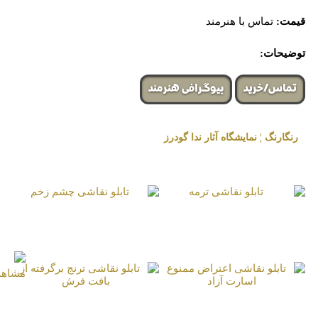
قیمت:
تماس با هنرمند
توضیحات:
تماس/خرید
بیوگرافی هنرمند
رنگارنگ ¦ نمایشگاه آثار ندا گودرز
« برگزار شده در گالری هنری لیلیت »
تابلو نقاشی ترمه
تابلو نقاشی چشم زخم