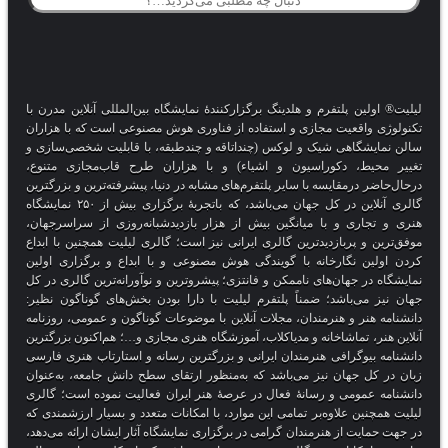
لیلیت® اولین پلتفرم و هلدینگ برگزارکنندهٔ نمایشگاه بین‌المللی آنلاین مدرن با
تکنولوژی واقعیت مجازی و استفاده از فناوری هوش مصنوعی است که با هزاران
سالن نمایشگاهی شیک و لوکس (چنداتاقه و چندطبقه، با قابلیت شخصی‌سازی و
تغییر محیط، دکوراسیون و اشیاء) و با هزاران طرح قاب‌مجازی متنوع،
درحال‌حاضر درمقایسه با سایر پلتفرم‌های مشابه در دنیا، پیشرفته‌ترین و بزرگترین
گالری آنلاین در کل جهان می‌باشد، که باتجربهٔ برگزاری بیش از ۲۵۰ نمایشگاه
هنری و تجاری و با میانگین بیش از هزار بازدیدشبانه‌روزی از سراسرجهان،
موفق‌ترین و پربازدیدترین گالری ایرانی نیز است؛ گالری لیلیت همچنین با ابداع
کردن اولین نگارخانه با گویندگی هوش مصنوعی و با ابداع و برگزاری اولین
نمایشگاه در جهان‌های ناممکن و فانتزی؛ پیشروترین و نوآورانه‌ترین گالری در کل
جهان نیز می‌باشد؛ ضمناً پلتفرم لیلیت با دارا بودن بخش‌های گوناگون نظیر:
دانشنامه هنر و هنرمندان، مجلات آنلاین با موضوعات گوناگون و عمومی، روزنامه
آنلاین هنر، تماشاخانه و مدیاکلاب، آموزشگاه هنری مجازی و…؛ هم‌اکنون بزرگترین
دانشنامه بیوگرافی هنرمندان ایرانی و بزرگترین رسانه و استارتاپ هنری فارسی
زبان در کل جهان نیز می‌باشد که به‌منظور ارتقای سطح دانش جامعه، به‌عنوان
دانشنامه عمومی و رسانهٔ فعال در عرصهٔ هنر ایران فعالیت نموده است؛ گالری
لیلیت همچنین علاوه‌بر تمامی این موارد، با امکانات متعدد و بسیار ارزشمندی که
در جهت حمایت از هنرمندان گرامی در برگزاری نمایشگاه آثار ایشان ارائه می‌دهد،