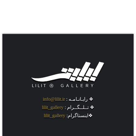
.
❖ رایـانـامـه :
info@lilit.ir
❖ تــلــگــرام :
lilit_gallery
❖اینستاگرام:
lilit_gallery