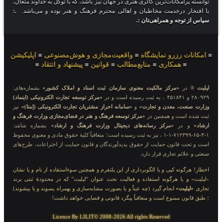
توانسته پرامکانات‌ترین گالری هنری در جهان نیز باشد، که با توکل به خداوند متعال،
با افتخار درخدمت مخاطبان و اهالی محترم فرهنگ و هنر بوده و می‌باشد.
.:
سپاس از توجه و همراهی‌تان :.
≡
امکانات رزرو نمایشگاه
≡
واقعیت‌مجازی و هوش‌مصنوعی
≡
اپلیکیشن
≡
همکاری
≡
منابع‌مطالب
≡
قوانین
≡
پیشنهاد و انتقاد
≡
لیلیت
® در
«مرکز مالکیت معنوی سازمان ثبت اسناد و املاک کشور»
بشماره‌های:
۲۸۰۹۲۹ و ۴۵۱۸۴۱ ، به ثبت رسیده است و در
«مرکز توسعه تجارت الکترونیکی (اینماد)
وزارت صنعت، معدن و تجارت»
و
«سامانه احراز مشتریان تجارت الکترونیکی (اِمتا)»
نیز
ثبت شده است و همچنین در
«مرکز توسعه فرهنگ و هنر در فضای‌مجازی وزارت فرهنگ و
ارشاد»
و در
«مرکز رسانه‌های دیجیتال وزارت فرهنگ و ارشاد»
بشماره شامَد:
۱-۳-۶۵-۷۱۲۳۹۹-۱-۱ ، نیز به ثبت رسیده است؛ متعاقباً کلیهٔ حقوق مادی و معنوی محفوظ
است و تحت قانون حمایت از حقوق پدیدآورندگان و قانون حمایت از اختراعات، طرح‌های
صنعتی و علائم تجاری قرار دارد.
اخطار! هرگونه کپی و یا الگوبرداری از این پلتفرم و همچنین سوءاستفاده از نام و یا نشان
«لیلیت» و یا هرگونه استفاده و فعالیت تحت عنوان “لیلیت” که در محدودهٔ ثبتی برند
تجاری
«لیلیت»
انجام گیرد (چه عیناً و یا بصورت مشابه‌سازی و بهمراه پسوند و یا پیشوند)
؛ طبق قانون ممنوع است و متعاقباً پیگرد قانونی و قضایی خواهد داشت!
Licence By LILIT© 2008-2026 All rights Reserved