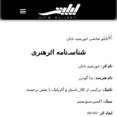
روزنامه هنر
درباره/تماس
مراکز و مشاغل
گالری و نمایشگاه
بیوگرافی هنرمندان
تابلو نقاشی خورشید تابان
شناسـ‌نامه اثرهنری
نام اثر:
خورشید تابان
نام هنرمند:
ندا گودرز
تکنیک:
ترکیبی از کلاژ پاستل و آکریلیک با نقش برجسته
سبک:
اکسپرسیونیسم
ابعاد اثر:
60×80