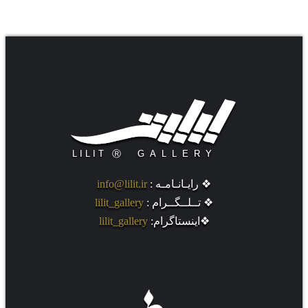
.
❖ رایـانـامـه :
info@lilit.ir
❖ تــلــگــرام :
lilit_gallery
❖اینستاگرام:
lilit_gallery