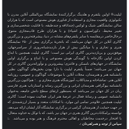
لیلیت® اولین پلتفرم و هلدینگ برگزارکنندهٔ نمایشگاه بین‌المللی آنلاین مدرن با
تکنولوژی واقعیت مجازی و استفاده از فناوری هوش مصنوعی است که با هزاران
سالن نمایشگاهی شیک و لوکس (چنداتاقه و چندطبقه، با قابلیت شخصی‌سازی و
تغییر محیط، دکوراسیون و اشیاء) و با هزاران طرح قاب‌مجازی متنوع،
درحال‌حاضر درمقایسه با سایر پلتفرم‌های مشابه در دنیا، پیشرفته‌ترین و بزرگترین
گالری آنلاین در کل جهان می‌باشد، که باتجربهٔ برگزاری بیش از ۲۵۰ نمایشگاه
هنری و تجاری و با میانگین بیش از هزار بازدیدشبانه‌روزی از سراسرجهان،
موفق‌ترین و پربازدیدترین گالری ایرانی نیز است؛ گالری لیلیت همچنین با ابداع
کردن اولین نگارخانه با گویندگی هوش مصنوعی و با ابداع و برگزاری اولین
نمایشگاه در جهان‌های ناممکن و فانتزی؛ پیشروترین و نوآورانه‌ترین گالری در کل
جهان نیز می‌باشد؛ ضمناً پلتفرم لیلیت با دارا بودن بخش‌های گوناگون نظیر:
دانشنامه هنر و هنرمندان، مجلات آنلاین با موضوعات گوناگون و عمومی، روزنامه
آنلاین هنر، تماشاخانه و مدیاکلاب، آموزشگاه هنری مجازی و…؛ هم‌اکنون بزرگترین
دانشنامه بیوگرافی هنرمندان ایرانی و بزرگترین رسانه و استارتاپ هنری فارسی
زبان در کل جهان نیز می‌باشد که به‌منظور ارتقای سطح دانش جامعه، به‌عنوان
دانشنامه عمومی و رسانهٔ فعال در عرصهٔ هنر ایران فعالیت نموده است؛ گالری
لیلیت همچنین علاوه‌بر تمامی این موارد، با امکانات متعدد و بسیار ارزشمندی که
در جهت حمایت از هنرمندان گرامی در برگزاری نمایشگاه آثار ایشان ارائه می‌دهد،
توانسته پرامکانات‌ترین گالری هنری در جهان نیز باشد، که با توکل به خداوند متعال،
با افتخار درخدمت مخاطبان و اهالی محترم فرهنگ و هنر بوده و می‌باشد.
.:
سپاس از توجه و همراهی‌تان :.