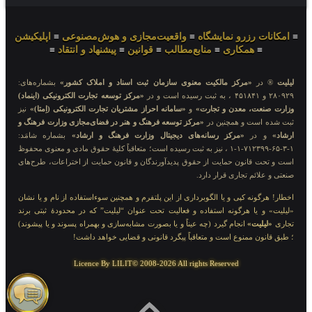
≡
امکانات رزرو نمایشگاه
≡
واقعیت‌مجازی و هوش‌مصنوعی
≡
اپلیکیشن
≡
همکاری
≡
منابع‌مطالب
≡
قوانین
≡
پیشنهاد و انتقاد
≡
لیلیت
® در
«مرکز مالکیت معنوی سازمان ثبت اسناد و املاک کشور»
بشماره‌های:
۲۸۰۹۲۹ و ۴۵۱۸۴۱ ، به ثبت رسیده است و در
«مرکز توسعه تجارت الکترونیکی (اینماد)
وزارت صنعت، معدن و تجارت»
و
«سامانه احراز مشتریان تجارت الکترونیکی (اِمتا)»
نیز
ثبت شده است و همچنین در
«مرکز توسعه فرهنگ و هنر در فضای‌مجازی وزارت فرهنگ و
ارشاد»
و در
«مرکز رسانه‌های دیجیتال وزارت فرهنگ و ارشاد»
بشماره شامَد:
۱-۳-۶۵-۷۱۲۳۹۹-۱-۱ ، نیز به ثبت رسیده است؛ متعاقباً کلیهٔ حقوق مادی و معنوی محفوظ
است و تحت قانون حمایت از حقوق پدیدآورندگان و قانون حمایت از اختراعات، طرح‌های
صنعتی و علائم تجاری قرار دارد.
اخطار! هرگونه کپی و یا الگوبرداری از این پلتفرم و همچنین سوءاستفاده از نام و یا نشان
«لیلیت» و یا هرگونه استفاده و فعالیت تحت عنوان “لیلیت” که در محدودهٔ ثبتی برند
تجاری
«لیلیت»
انجام گیرد (چه عیناً و یا بصورت مشابه‌سازی و بهمراه پسوند و یا پیشوند)
؛ طبق قانون ممنوع است و متعاقباً پیگرد قانونی و قضایی خواهد داشت!
Licence By LILIT© 2008-2026 All rights Reserved