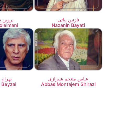
نازنین بیاتی
پروین س
oleimani
Nazanin Bayati
عباس منتجم شیرازی
بهرام 
 Beyzai
Abbas Montajem Shirazi