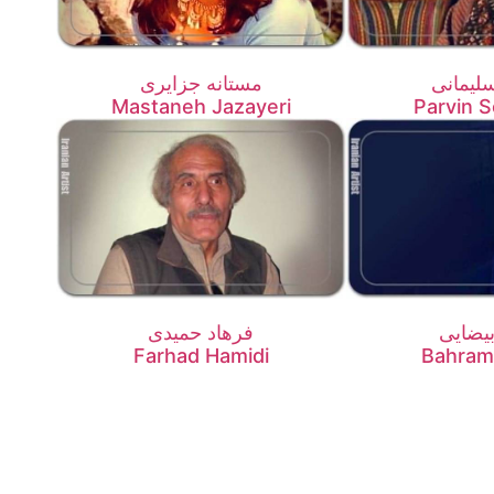
لیمانی
مستانه جزایری
Mastaneh Jazayeri
Parvin S
بیضایی
فرهاد حمیدی
Farhad Hamidi
Bahram