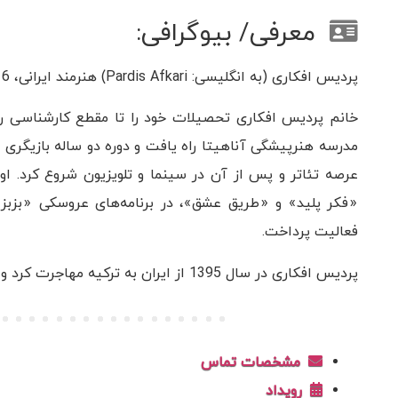
معرفی/ بیوگرافی:
پردیس افکاری (به انگلیسی: Pardis Afkari) هنرمند ایرانی، 6 اردیبهشت 1347 در تهران است.
مدرسه هنرپیشگی آناهیتا راه یافت و دوره دو ساله بازیگری را
عرصه تئاتر و پس از آن در سینما و تلویزیون شروع کرد. او 
«فکر پلید» و «طریق عشق»، در برنامه‌های عروسکی «بزبز
فعالیت پرداخت.
پردیس افکاری در سال 1395 از ایران به ترکیه مهاجرت کرد و سپس به شبکه جم پیوست.
مشخصات تماس
رویداد