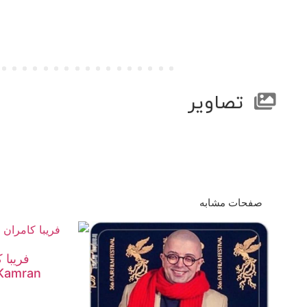
تصاویر
صفحات مشابه
فریبا 
 Kamran