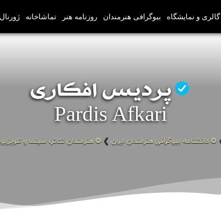
گالری و نمایشگاه
بیوگرافی هنرمندان
روزنامه هنر
تماشاخانه
ژورنال‌
پردیس افکاری
Pardis Afkari
❂ دانشنامه بیوگرافی هنرمندان ایران
❯
❂ هنرمندان تئاتر، سینما و تلویزیو