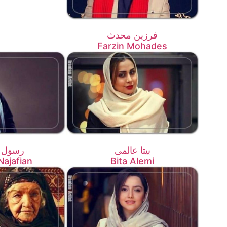
فرزین محدث
Farzin Mohades
بیتا عالمی
رسول ن
Najafian
Bita Alemi