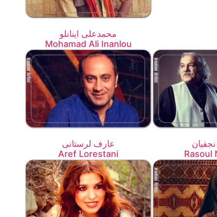
محمدعلی اینانلو
Mohamad Ali Inanlou
جفیان
عارف لرستانی
Aref Lorestani
Rasoul 