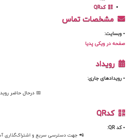
کدQR
مشخصات تماس
• وبسایت:
صفحه در ویکی پدیا
رویداد
• رویدادهای جاری:
📅 درحال حاضر رویدا
کدQR
• کد QR:
📲 جهت دسترسی سریع و اشتراک‌گذاری آسان، 