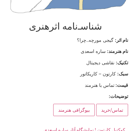
شناسـ‌نامه اثرهنری
نام اثر:
گیجی مورچه..چرا؟
نام هنرمند:
ساره اسعدی
تکنیک:
نقاشی دیجیتال
سبک:
کارتون – کاریکاتور
قیمت:
تماس با هنرمند
توضیحات:
تماس/خرید
بیوگرافی هنرمند
کوکتیل کارتون ¦ نمایشگاه آثار ساره اسعدی