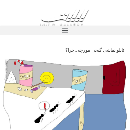
تابلو نقاشی گیجی مورچه..چرا؟