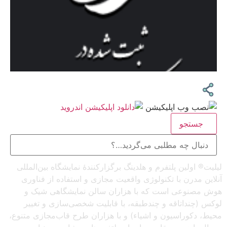
جستجو
لیلیت® اولین پلتفرم و هلدینگ برگزارکنندهٔ نمایشگاه بین‌المللی
آنلاین مدرن با تکنولوژی واقعیت مجازی و استفاده از فناوری
هوش مصنوعی است که با هزاران سالن نمایشگاهی شیک و
لوکس (چنداتاقه و چندطبقه، با قابلیت شخصی‌سازی و تغییر
محیط، دکوراسیون و اشیاء) و با هزاران طرح قاب‌مجازی متنوع،