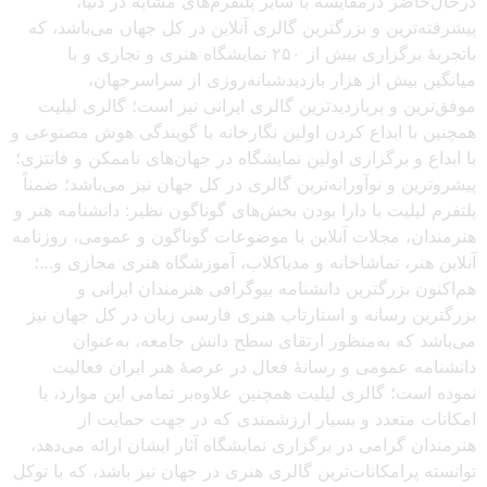
درحال‌حاضر درمقایسه با سایر پلتفرم‌های مشابه در دنیا،
پیشرفته‌ترین و بزرگترین گالری آنلاین در کل جهان می‌باشد، که
باتجربهٔ برگزاری بیش از ۲۵۰ نمایشگاه هنری و تجاری و با
میانگین بیش از هزار بازدیدشبانه‌روزی از سراسرجهان،
موفق‌ترین و پربازدیدترین گالری ایرانی نیز است؛ گالری لیلیت
همچنین با ابداع کردن اولین نگارخانه با گویندگی هوش مصنوعی و
با ابداع و برگزاری اولین نمایشگاه در جهان‌های ناممکن و فانتزی؛
پیشروترین و نوآورانه‌ترین گالری در کل جهان نیز می‌باشد؛ ضمناً
پلتفرم لیلیت با دارا بودن بخش‌های گوناگون نظیر: دانشنامه هنر و
هنرمندان، مجلات آنلاین با موضوعات گوناگون و عمومی، روزنامه
آنلاین هنر، تماشاخانه و مدیاکلاب، آموزشگاه هنری مجازی و…؛
هم‌اکنون بزرگترین دانشنامه بیوگرافی هنرمندان ایرانی و
بزرگترین رسانه و استارتاپ هنری فارسی زبان در کل جهان نیز
می‌باشد که به‌منظور ارتقای سطح دانش جامعه، به‌عنوان
دانشنامه عمومی و رسانهٔ فعال در عرصهٔ هنر ایران فعالیت
نموده است؛ گالری لیلیت همچنین علاوه‌بر تمامی این موارد، با
امکانات متعدد و بسیار ارزشمندی که در جهت حمایت از
هنرمندان گرامی در برگزاری نمایشگاه آثار ایشان ارائه می‌دهد،
توانسته پرامکانات‌ترین گالری هنری در جهان نیز باشد، که با توکل