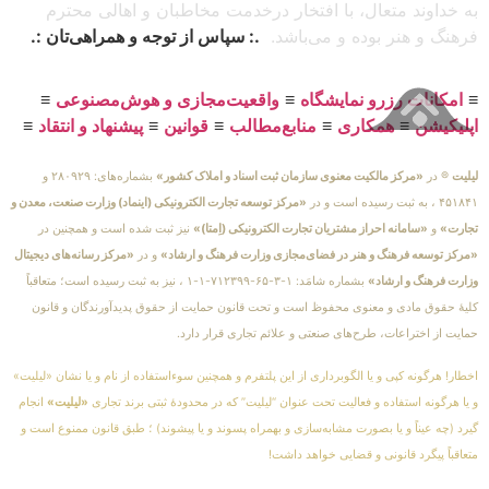
به خداوند متعال، با افتخار درخدمت مخاطبان و اهالی محترم
فرهنگ و هنر بوده و می‌باشد.
.: سپاس از توجه و همراهی‌تان :.
≡
امکانات رزرو نمایشگاه
≡
واقعیت‌مجازی و هوش‌مصنوعی
≡
اپلیکیشن
≡
همکاری
≡
منابع‌مطالب
≡
قوانین
≡
پیشنهاد و انتقاد
≡
لیلیت
® در
«مرکز مالکیت معنوی سازمان ثبت اسناد و املاک کشور»
بشماره‌های: ۲۸۰۹۲۹ و
۴۵۱۸۴۱ ، به ثبت رسیده است و در
«مرکز توسعه تجارت الکترونیکی (اینماد) وزارت صنعت، معدن و
تجارت»
و
«سامانه احراز مشتریان تجارت الکترونیکی (اِمتا)»
نیز ثبت شده است و همچنین در
«مرکز توسعه فرهنگ و هنر در فضای‌مجازی وزارت فرهنگ و ارشاد»
و در
«مرکز رسانه‌های دیجیتال
وزارت فرهنگ و ارشاد»
بشماره شامَد: ۱-۳-۶۵-۷۱۲۳۹۹-۱-۱ ، نیز به ثبت رسیده است؛ متعاقباً
کلیهٔ حقوق مادی و معنوی محفوظ است و تحت قانون حمایت از حقوق پدیدآورندگان و قانون
حمایت از اختراعات، طرح‌های صنعتی و علائم تجاری قرار دارد.
اخطار! هرگونه کپی و یا الگوبرداری از این پلتفرم و همچنین سوءاستفاده از نام و یا نشان «لیلیت»
و یا هرگونه استفاده و فعالیت تحت عنوان “لیلیت” که در محدودهٔ ثبتی برند تجاری
«لیلیت»
انجام
گیرد (چه عیناً و یا بصورت مشابه‌سازی و بهمراه پسوند و یا پیشوند) ؛ طبق قانون ممنوع است و
متعاقباً پیگرد قانونی و قضایی خواهد داشت!