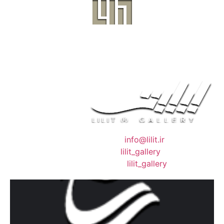
❖ رایـانـامـه :
info@lilit.ir
❖ تــلــگــرام :
lilit_gallery
❖اینستاگرام:
lilit_gallery