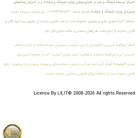
«مرکز توسعه فرهنگ و هنر در فضای‌مجازی وزارت فرهنگ و ارشاد»
و در
«مرکز رسانه‌های
دیجیتال وزارت فرهنگ و ارشاد»
بشماره شامَد: ۱-۳-۶۵-۷۱۲۳۹۹-۱-۱ ، نیز به ثبت رسیده است؛
متعاقباً کلیهٔ حقوق مادی و معنوی محفوظ است و تحت قانون حمایت از حقوق پدیدآورندگان و
قانون حمایت از اختراعات، طرح‌های صنعتی و علائم تجاری قرار دارد.
اخطار! هرگونه کپی و یا الگوبرداری از این پلتفرم و همچنین سوءاستفاده از نام و یا نشان
«لیلیت» و یا هرگونه استفاده و فعالیت تحت عنوان “لیلیت” که در محدودهٔ ثبتی برند
تجاری
«لیلیت»
انجام گیرد (چه عیناً و یا بصورت مشابه‌سازی و بهمراه پسوند و یا پیشوند) ؛ طبق
قانون ممنوع است و متعاقباً پیگرد قانونی و قضایی خواهد داشت!
Licence By LILIT© 2008-2026 All rights Reserved