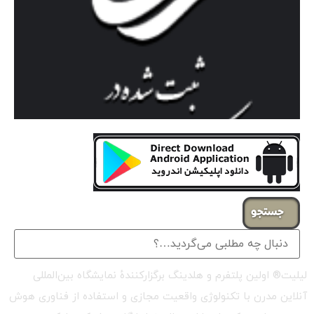
جستجو
لیلیت® اولین پلتفرم و هلدینگ برگزارکنندهٔ نمایشگاه بین‌المللی
آنلاین مدرن با تکنولوژی واقعیت مجازی و استفاده از فناوری هوش