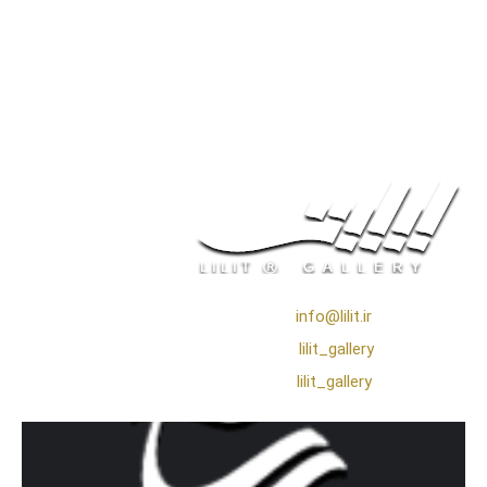
❖ رایـانـامـه :
info@lilit.ir
❖ تــلــگــرام :
lilit_gallery
❖اینستاگرام:
lilit_gallery