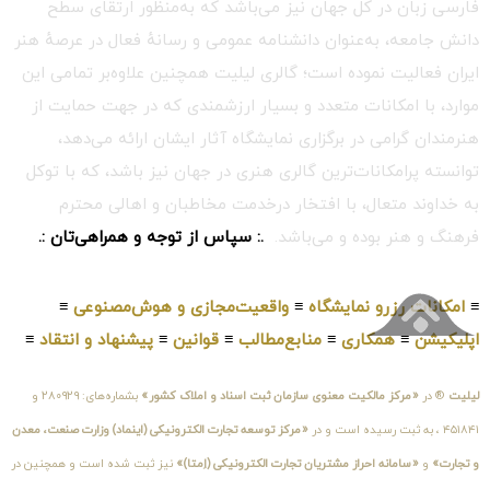
فارسی زبان در کل جهان نیز می‌باشد که به‌منظور ارتقای سطح
دانش جامعه، به‌عنوان دانشنامه عمومی و رسانهٔ فعال در عرصهٔ هنر
ایران فعالیت نموده است؛ گالری لیلیت همچنین علاوه‌بر تمامی این
موارد، با امکانات متعدد و بسیار ارزشمندی که در جهت حمایت از
هنرمندان گرامی در برگزاری نمایشگاه آثار ایشان ارائه می‌دهد،
توانسته پرامکانات‌ترین گالری هنری در جهان نیز باشد، که با توکل
به خداوند متعال، با افتخار درخدمت مخاطبان و اهالی محترم
فرهنگ و هنر بوده و می‌باشد.
.: سپاس از توجه و همراهی‌تان :.
≡
امکانات رزرو نمایشگاه
≡
واقعیت‌مجازی و هوش‌مصنوعی
≡
اپلیکیشن
≡
همکاری
≡
منابع‌مطالب
≡
قوانین
≡
پیشنهاد و انتقاد
≡
لیلیت
® در
«مرکز مالکیت معنوی سازمان ثبت اسناد و املاک کشور»
بشماره‌های: ۲۸۰۹۲۹ و
۴۵۱۸۴۱ ، به ثبت رسیده است و در
«مرکز توسعه تجارت الکترونیکی (اینماد) وزارت صنعت، معدن
و تجارت»
و
«سامانه احراز مشتریان تجارت الکترونیکی (اِمتا)»
نیز ثبت شده است و همچنین در