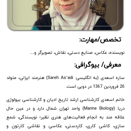
تخصص/مهارت:
نویسنده، عکاس، صنایع دستی، نقاش، تصویرگر و…
معرفی/ بیوگرافی:
ساره اسعدی (به انگلیسی: Sareh As’adi) هنرمند ایرانی، متولد
26 فروردین 1367 در دوبی است.
خانم اسعدی کارشناسی ارشد تاریخ ادیان و کارشناسی بیولوژی
دریا (Marine Biology) واحد تهران شمال دارد و در عین حال
علاقه مند به انجام فعالیت‌های هنری نظیر؛ نویسندگی، شمع
سازی، کاشی کاری، کاردستی، عکاسی و نقاشی کارتون و