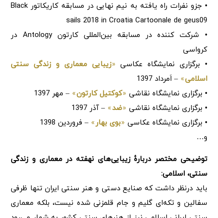
• جزو نفرات راه یافته به نیم نهایی در مسابقه کاریکاتور Black
sails 2018 in Croatia Cartoonale de geus09
• شرکت کننده در مسابقه بین‌المللی کارتون Antology در
کرواسی
• برگزاری نمایشگاه عکاسی
«
زیبایی معماری و زندگی سنتی
اسلامی
»
– اَمرداد 1397
• برگزاری نمایشگاه نقاشی
«
کوکتیل کارتون
»
– مهر 1397
• برگزاری نمایشگاه نقاشی
«
ضد
»
– آذر 1397
• برگزاری نمایشگاه عکاسی
«
بوی بهار
»
– فروردین 1398
و…
توضیحی مختصر دربارهٔ زیبایی‌های نهفته در معماری و زندگی
سنتی، اسلامی:
باید درنظر داشت که صنایع دستی و هنر سنتی ایران تنها ظرفی
سفالین و تکه‌ای گلیم و جام قلمزنی شده نیست، بلکه معماری
سنتی ایرانی اسلامی نیز از هنرهای سنتی کشور به شمار می‌رود