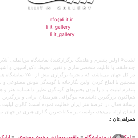
❖ رایـانـامـه :
info@lilit.ir
❖ تــلــگــرام :
lilit_gallery
❖اینستاگرام:
lilit_gallery
لیلیت® اولین پلتفرم و هلدینگ برگزارکنندهٔ نمایشگاه بین‌المللی
چندطبقه، با قابلیت شخصی‌سازی و تغییر محیط، دکوراسیون و اشیاء) 
در کل جهان می‌باش
همچنین با ابداع کردن اولین نگارخانه با گویندگی هوش مصنوعی و با ا
پلتفرم لیلیت با دارا بودن بخش‌های گوناگون نظیر: دانشنامه هنر و
هم‌اکنون بزرگترین دانشنامه بیوگرافی هنرمندان ایرانی و بزرگتری
رسانهٔ فعال در عرصهٔ هنر ایران فعالیت نموده است؛ گالری لیلیت ه
ایشان ارائه می‌دهد، توانسته پرامکانات‌ترین گالری هنری در جهان ن
همراهی‌تان :.
≡
امکانات رزرو نمایشگاه
≡
واقعیت‌مجازی و هوش‌مصنوعی
≡
اپلیک