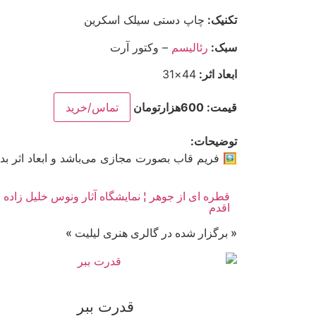
تکنیک:
چاپ دستی سیلک اسکرین
سبک:
رئالیسم
– وکتور آرت
ابعاد اثر:
44×31
قیمت: 600هزارتومان
تماس/خرید
توضیحات:
🖼 فریم قاب بصورت مجازی می‌باشد و ابعاد اثر ب
قطره ای از جوهر ¦ نمایشگاه آثار ونوس خلیل زاده ا
اقدم
« برگزار شده در گالری هنری لیلیت »
قدرت ببر