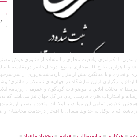
ج
 آنلاین مدرن با تکنولوژی واقعیت مجازی و استفاده از فناوری هوش م
و با هزاران طرح قاب‌مجازی متنوع، درحال‌حاضر درمقایسه با سایر پل
د، که باتجربهٔ برگزاری بیش از ۲۵۰ نمایشگاه هنری و تجاری و با میانگین بیش از هزار بازدید
بداع و برگزاری اولین نمایشگاه در جهان‌های ناممکن و فانتزی؛ پیشرو
 هنرمندان، مجلات آنلاین با موضوعات گوناگون و عمومی، روزنامه آنل
ن رسانه و استارتاپ هنری فارسی زبان در کل جهان نیز می‌باشد که ب
مچنین علاوه‌بر تمامی این موارد، با امکانات متعدد و بسیار ارزشمن
یز باشد، که با توکل به خداوند متعال، با افتخار درخدمت مخاطبان و 
یشن
≡
همکاری
≡
منابع‌مطالب
≡
قوانین
≡
پیشنهاد و انتقاد
≡