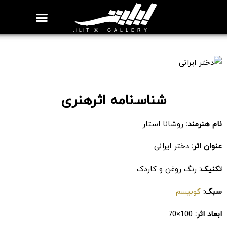
روزنامه هنر
درباره/تماس
مراکز و مشاغل
گالری و نمایشگاه
بیوگرافی هنرمندان
دختر ایرانی
شناسـ‌نامه اثرهنری
نام هنرمند:
روشانا استار
عنوان اثر:
دختر ایرانی
تکنیک:
رنگ روغن و کاردک
سبک:
کوبیسم
ابعاد اثر:
100×70