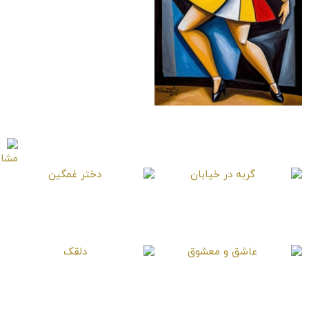
دختر رقصنده
گربه در خیابان
دختر غمگین
عاشق و معشوق
دلقک