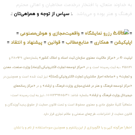
به خداوند متعال، با افتخار درخدمت مخاطبان و اهالی محترم
فرهنگ و هنر بوده و می‌باشد.
.: سپاس از توجه و همراهی‌تان :.
≡
امکانات رزرو نمایشگاه
≡
واقعیت‌مجازی و هوش‌مصنوعی
≡
اپلیکیشن
≡
همکاری
≡
منابع‌مطالب
≡
قوانین
≡
پیشنهاد و انتقاد
≡
لیلیت
® در
«مرکز مالکیت معنوی سازمان ثبت اسناد و املاک کشور»
بشماره‌های: ۲۸۰۹۲۹ و
۴۵۱۸۴۱ ، به ثبت رسیده است و در
«مرکز توسعه تجارت الکترونیکی (اینماد) وزارت صنعت، معدن
و تجارت»
و
«سامانه احراز مشتریان تجارت الکترونیکی (اِمتا)»
نیز ثبت شده است و همچنین در
«مرکز توسعه فرهنگ و هنر در فضای‌مجازی وزارت فرهنگ و ارشاد»
و در
«مرکز رسانه‌های
دیجیتال وزارت فرهنگ و ارشاد»
بشماره شامَد: ۱-۳-۶۵-۷۱۲۳۹۹-۱-۱ ، نیز به ثبت رسیده است؛
متعاقباً کلیهٔ حقوق مادی و معنوی محفوظ است و تحت قانون حمایت از حقوق پدیدآورندگان و
قانون حمایت از اختراعات، طرح‌های صنعتی و علائم تجاری قرار دارد.
اخطار! هرگونه کپی و یا الگوبرداری از این پلتفرم و همچنین سوءاستفاده از نام و یا نشان