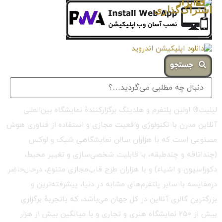
جستجو
لیلیت® اولین پلتفرم و هلدینگ برگزارکنندهٔ نمایشگاه بین‌المللی
آنلاین مدرن با تکنولوژی واقعیت مجازی و استفاده از فناوری هوش
مصنوعی است که با هزاران سالن نمایشگاهی شیک و لوکس
(چنداتاقه و چندطبقه، با قابلیت شخصی‌سازی و تغییر محیط،
دکوراسیون و اشیاء) و با هزاران طرح قاب‌مجازی متنوع، درحال‌حاضر
درمقایسه با سایر پلتفرم‌های مشابه در دنیا، پیشرفته‌ترین و
بزرگترین گالری آنلاین در کل جهان می‌باشد، که باتجربهٔ برگزاری
بیش از ۲۵۰ نمایشگاه هنری و تجاری و با میانگین بیش از هزار