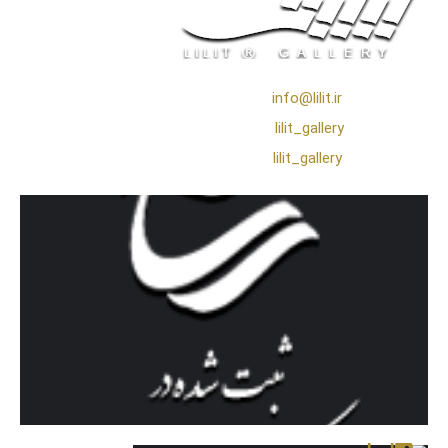
❖ رایـانـامـه :
info@lilit.ir
❖ تــلــگــرام :
lilit_gallery
❖اینستاگرام:
lilit_gallery