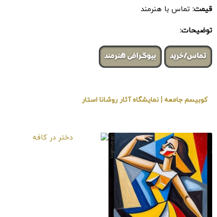
قیمت:
تماس با هنرمند
توضیحات:
تماس/خرید
بیوگرافی هنرمند
کوبیسم جامعه ¦ نمایشگاه آثار روشانا استار
« برگزار شده در گالری هنری لیلیت »
دختر در کافه