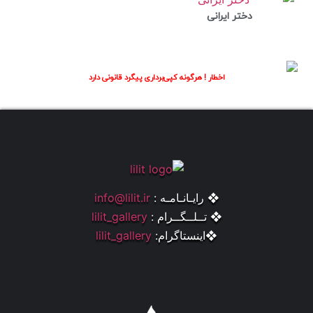
دختر ایرانی
اخطار ! هرگونه کپی‌برداری پیگرد قانونی دارد
❖ رایـانـامـه :
info@lilit.ir
❖ تــلــگــرام :
lilit_gallery
❖اینستاگرام:
lilit_gallery