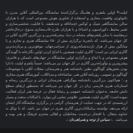
لیلیت® اولین پلتفرم و هلدینگ برگزارکنندهٔ نمایشگاه بین‌المللی آنلاین مدرن با
تکنولوژی واقعیت مجازی و استفاده از فناوری هوش مصنوعی است که با هزاران
سالن نمایشگاهی شیک و لوکس (چنداتاقه و چندطبقه، با قابلیت شخصی‌سازی و
تغییر محیط، دکوراسیون و اشیاء) و با هزاران طرح قاب‌مجازی متنوع، درحال‌حاضر
درمقایسه با سایر پلتفرم‌های مشابه در دنیا، پیشرفته‌ترین و بزرگترین گالری آنلاین در
کل جهان می‌باشد، که باتجربهٔ برگزاری بیش از ۲۵۰ نمایشگاه هنری و تجاری و با
میانگین بیش از هزار بازدیدشبانه‌روزی از سراسرجهان، موفق‌ترین و پربازدیدترین
گالری ایرانی نیز است؛ گالری لیلیت همچنین با ابداع کردن اولین نگارخانه با گویندگی
هوش مصنوعی و با ابداع و برگزاری اولین نمایشگاه در جهان‌های ناممکن و فانتزی؛
پیشروترین و نوآورانه‌ترین گالری در کل جهان نیز می‌باشد؛ ضمناً پلتفرم لیلیت با دارا
بودن بخش‌های گوناگون نظیر: دانشنامه هنر و هنرمندان، مجلات آنلاین با موضوعات
گوناگون و عمومی، روزنامه آنلاین هنر، تماشاخانه و مدیاکلاب، آموزشگاه هنری مجازی
و…؛ هم‌اکنون بزرگترین دانشنامه بیوگرافی هنرمندان ایرانی و بزرگترین رسانه و
استارتاپ هنری فارسی زبان در کل جهان نیز می‌باشد که به‌منظور ارتقای سطح
دانش جامعه، به‌عنوان دانشنامه عمومی و رسانهٔ فعال در عرصهٔ هنر ایران فعالیت
نموده است؛ گالری لیلیت همچنین علاوه‌بر تمامی این موارد، با امکانات متعدد و بسیار
ارزشمندی که در جهت حمایت از هنرمندان گرامی در برگزاری نمایشگاه آثار ایشان
ارائه می‌دهد، توانسته پرامکانات‌ترین گالری هنری در جهان نیز باشد، که با توکل به
خداوند متعال، با افتخار درخدمت مخاطبان و اهالی محترم فرهنگ و هنر بوده و
می‌باشد.
.: سپاس از توجه و همراهی‌تان :.