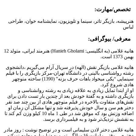
تخصص/مهارت:
هنرپیشه، بازیگر تاتر، سینما و تلویزیون، نمایشنامه خوان، طراحی
لباس
معرفی/ بیوگرافی:
هانیه غلامی (به انگلیسی: Hanieh Gholami) هنرمند ایرانی، متولد 12
بهمن 1373 است.
هانیه غلامی بازیگر نقش (الهه) در سریال آرام می‌گیریم ،دانشجوی
رشته رواشناسی بالینی در دانشگاه تهران-مرکز بازیگری را با فیلم
سینمایی “یکی میخواد باهات حرف بزنه” (1390) ساخته منوچهر
هادی شروع کرد.
او از ابتدا تمایل زیادی به علاقه زیادی به رشته روانشناسی و
بازیگری داشته و به گفتهٔ خودش بعد از چندین بار تست دادن برای
نقش‌های متفاوت بالاخره در فیلم منوچهر هادی از بین چند صد نفر
دختر هم سن و سال خودش پذیرفته شد و تنها مشکل آن زمان او
اضافه وزنش بود که موفق شد در طی 1 ماه 10 کیلو وزن کم کند تا
به نقشش نزدیک‌تر شود و به فیلمبرداری برسد.
هانیه غلامی دختر لادن سلیمانی است و در توضیح نوشت : روز مادر
دختری…وقتی مامانت 16 سالگی تورو به دنیا میاره معلوم نمیکنه