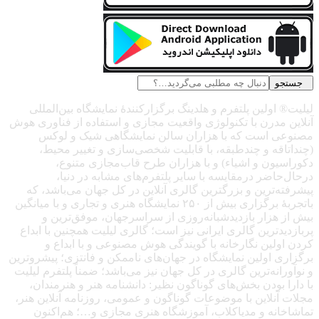
جستجو
لیلیت® اولین پلتفرم و هلدینگ برگزارکنندهٔ نمایشگاه بین‌المللی
آنلاین مدرن با تکنولوژی واقعیت مجازی و استفاده از فناوری هوش
مصنوعی است که با هزاران سالن نمایشگاهی شیک و لوکس
(چنداتاقه و چندطبقه، با قابلیت شخصی‌سازی و تغییر محیط،
دکوراسیون و اشیاء) و با هزاران طرح قاب‌مجازی متنوع،
درحال‌حاضر درمقایسه با سایر پلتفرم‌های مشابه در دنیا،
پیشرفته‌ترین و بزرگترین گالری آنلاین در کل جهان می‌باشد، که
باتجربهٔ برگزاری بیش از ۲۵۰ نمایشگاه هنری و تجاری و با میانگین
بیش از هزار بازدیدشبانه‌روزی از سراسرجهان، موفق‌ترین و
پربازدیدترین گالری ایرانی نیز است؛ گالری لیلیت همچنین با ابداع
کردن اولین نگارخانه با گویندگی هوش مصنوعی و با ابداع و
برگزاری اولین نمایشگاه در جهان‌های ناممکن و فانتزی؛ پیشروترین
و نوآورانه‌ترین گالری در کل جهان نیز می‌باشد؛ ضمناً پلتفرم لیلیت
با دارا بودن بخش‌های گوناگون نظیر: دانشنامه هنر و هنرمندان،
مجلات آنلاین با موضوعات گوناگون و عمومی، روزنامه آنلاین هنر،
تماشاخانه و مدیاکلاب، آموزشگاه هنری مجازی و…؛ هم‌اکنون