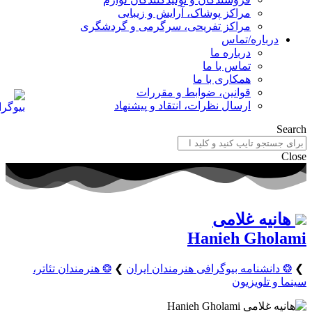
مراکز پوشاک، آرایش و زیبایی
مراکز تفریحی، سرگرمی و گردشگری
درباره/تماس
درباره ما
تماس با ما
همکاری با ما
قوانین، ضوابط و مقررات
ارسال نظرات، انتقاد و پیشنهاد
Search
Close
هانیه غلامی
Hanieh Gholami
❯
❂ دانشنامه بیوگرافی هنرمندان ایران
❯
❂ هنرمندان تئاتر،
سینما و تلویزیون