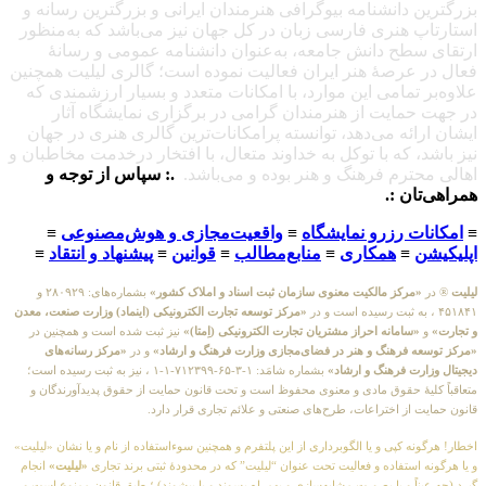
بزرگترین دانشنامه بیوگرافی هنرمندان ایرانی و بزرگترین رسانه و
استارتاپ هنری فارسی زبان در کل جهان نیز می‌باشد که به‌منظور
ارتقای سطح دانش جامعه، به‌عنوان دانشنامه عمومی و رسانهٔ
فعال در عرصهٔ هنر ایران فعالیت نموده است؛ گالری لیلیت همچنین
علاوه‌بر تمامی این موارد، با امکانات متعدد و بسیار ارزشمندی که
در جهت حمایت از هنرمندان گرامی در برگزاری نمایشگاه آثار
ایشان ارائه می‌دهد، توانسته پرامکانات‌ترین گالری هنری در جهان
نیز باشد، که با توکل به خداوند متعال، با افتخار درخدمت مخاطبان و
اهالی محترم فرهنگ و هنر بوده و می‌باشد.
.: سپاس از توجه و
همراهی‌تان :.
≡
امکانات رزرو نمایشگاه
≡
واقعیت‌مجازی و هوش‌مصنوعی
≡
اپلیکیشن
≡
همکاری
≡
منابع‌مطالب
≡
قوانین
≡
پیشنهاد و انتقاد
≡
لیلیت
® در
«مرکز مالکیت معنوی سازمان ثبت اسناد و املاک کشور»
بشماره‌های: ۲۸۰۹۲۹ و
۴۵۱۸۴۱ ، به ثبت رسیده است و در
«مرکز توسعه تجارت الکترونیکی (اینماد) وزارت صنعت، معدن
و تجارت»
و
«سامانه احراز مشتریان تجارت الکترونیکی (اِمتا)»
نیز ثبت شده است و همچنین در
«مرکز توسعه فرهنگ و هنر در فضای‌مجازی وزارت فرهنگ و ارشاد»
و در
«مرکز رسانه‌های
دیجیتال وزارت فرهنگ و ارشاد»
بشماره شامَد: ۱-۳-۶۵-۷۱۲۳۹۹-۱-۱ ، نیز به ثبت رسیده است؛
متعاقباً کلیهٔ حقوق مادی و معنوی محفوظ است و تحت قانون حمایت از حقوق پدیدآورندگان و
قانون حمایت از اختراعات، طرح‌های صنعتی و علائم تجاری قرار دارد.
اخطار! هرگونه کپی و یا الگوبرداری از این پلتفرم و همچنین سوءاستفاده از نام و یا نشان «لیلیت»
و یا هرگونه استفاده و فعالیت تحت عنوان “لیلیت” که در محدودهٔ ثبتی برند تجاری
«لیلیت»
انجام
گیرد (چه عیناً و یا بصورت مشابه‌سازی و بهمراه پسوند و یا پیشوند) ؛ طبق قانون ممنوع است و