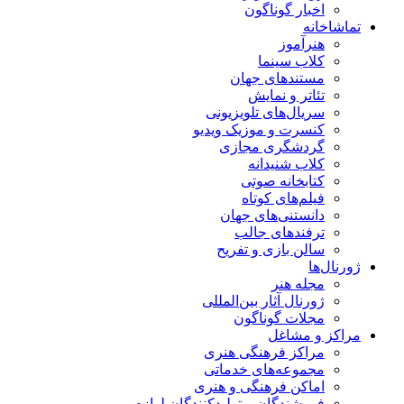
اخبار گوناگون
تماشاخانه
هنرآموز
کلاب سینما
مستندهای جهان
تئاتر و نمایش
سریال‌های تلویزیونی
کنسرت و موزیک ویدیو
گردشگری مجازی
کلاب شنیدانه
کتابخانه صوتی
فیلم‌های کوتاه
دانستنی‌های جهان
ترفندهای جالب
سالن بازی و تفریح
ژورنال‌ها
مجله هنر
ژورنال آثار بین‌المللی
مجلات گوناگون
مراکز و مشاغل
مراکز فرهنگی هنری
مجموعه‌های خدماتی
اماکن فرهنگی و هنری
فروشندگان و تولیدکنندگان لوازم