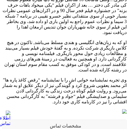
کی مادر کی دختر … بعد از اکران فیلم “یکی میخواد باهات حرف
بزنه” در جشنواره فیلم فجر سال 90 و در اکران‌های عمومی نظرات
بسیار خوبی از سوی منتقدانی نظیر خسرو نقیبی در برنامه 7 شبکه
3 سیما و نظرات عموم راجع به اولین بازی او داده شد، وی بخاطر
این فیلم از سوی خانه شهریاران جوان تندیس ارمغان اهدا را
دریافت نمود.
او که به زبان‌های انگلیسی و هندی مسلط می‌باشد, تاکنون در هیچ
کلاس بازیگری شرکت نکرده, و به گفتهٔ خودش فیلم بسیار می‌بیند
و مطالعات زیادی حول محور بازیگری, فیلمنامه نویسی و
کارگردانی دارد. او همچنین به فعالیت در زمینهٔ هنرهای رزمی
علاقمند است, و در کودکی موفق به کسب مقام سوم استان تهران
در رشته کاراته شده است.
وی تجربه نمایشنامه خوانی اش را با نمایشنامه “رقص کاغذ پاره ها”
اثر محمد یعقوبی شروع کرد و گویندگی نیز از دیگر علایق او به شمار
می‌رود, و روایت فیلم کوتاه درخت زندگی به کارگردانی لادن
سلیمانی و صداپیشگی فیلم “جواد و فرشته” به کارگردانی محسن
افشانی را نیز در کارنامه کاری خود دارد.
مشخصات تماس