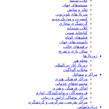
کلاب سینما
مستندهای جهان
تئاتر و نمایش
سریال‌های تلویزیونی
کنسرت و موزیک ویدیو
گردشگری مجازی
کلاب شنیدانه
کتابخانه صوتی
فیلم‌های کوتاه
دانستنی‌های جهان
ترفندهای جالب
سالن بازی و تفریح
ژورنال‌ها
مجله هنر
ژورنال آثار بین‌المللی
مجلات گوناگون
مراکز و مشاغل
مراکز فرهنگی هنری
مجموعه‌های خدماتی
اماکن فرهنگی و هنری
فروشندگان و تولیدکنندگان لوازم
مراکز پوشاک، آرایش و زیبایی
مراکز تفریحی، سرگرمی و گردشگری
درباره/تماس