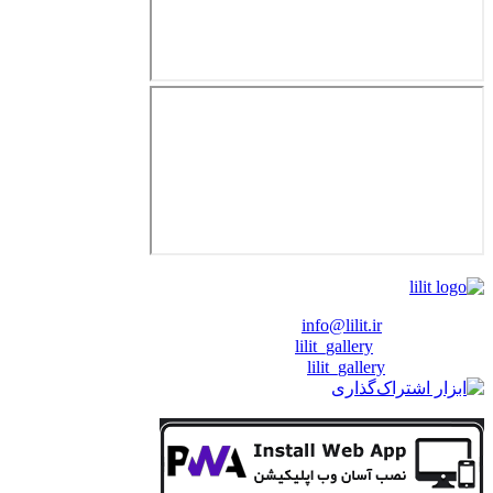
❖ رایـانـامـه :
info@lilit.ir
❖ تــلــگــرام :
lilit_gallery
❖اینستاگرام:
lilit_gallery