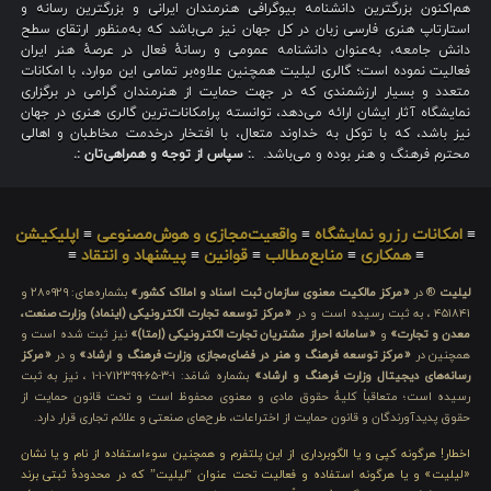
هم‌اکنون بزرگترین دانشنامه بیوگرافی هنرمندان ایرانی و بزرگترین رسانه و
استارتاپ هنری فارسی زبان در کل جهان نیز می‌باشد که به‌منظور ارتقای سطح
دانش جامعه، به‌عنوان دانشنامه عمومی و رسانهٔ فعال در عرصهٔ هنر ایران
فعالیت نموده است؛ گالری لیلیت همچنین علاوه‌بر تمامی این موارد، با امکانات
متعدد و بسیار ارزشمندی که در جهت حمایت از هنرمندان گرامی در برگزاری
نمایشگاه آثار ایشان ارائه می‌دهد، توانسته پرامکانات‌ترین گالری هنری در جهان
نیز باشد، که با توکل به خداوند متعال، با افتخار درخدمت مخاطبان و اهالی
محترم فرهنگ و هنر بوده و می‌باشد.
.: سپاس از توجه و همراهی‌تان :.
≡
امکانات رزرو نمایشگاه
≡
واقعیت‌مجازی و هوش‌مصنوعی
≡
اپلیکیشن
≡
همکاری
≡
منابع‌مطالب
≡
قوانین
≡
پیشنهاد و انتقاد
≡
لیلیت
® در
«مرکز مالکیت معنوی سازمان ثبت اسناد و املاک کشور»
بشماره‌های: ۲۸۰۹۲۹ و
۴۵۱۸۴۱ ، به ثبت رسیده است و در
«مرکز توسعه تجارت الکترونیکی (اینماد) وزارت صنعت،
معدن و تجارت»
و
«سامانه احراز مشتریان تجارت الکترونیکی (اِمتا)»
نیز ثبت شده است و
همچنین در
«مرکز توسعه فرهنگ و هنر در فضای‌مجازی وزارت فرهنگ و ارشاد»
و در
«مرکز
رسانه‌های دیجیتال وزارت فرهنگ و ارشاد»
بشماره شامَد: ۱-۳-۶۵-۷۱۲۳۹۹-۱-۱ ، نیز به ثبت
رسیده است؛ متعاقباً کلیهٔ حقوق مادی و معنوی محفوظ است و تحت قانون حمایت از
حقوق پدیدآورندگان و قانون حمایت از اختراعات، طرح‌های صنعتی و علائم تجاری قرار دارد.
اخطار! هرگونه کپی و یا الگوبرداری از این پلتفرم و همچنین سوءاستفاده از نام و یا نشان
«لیلیت» و یا هرگونه استفاده و فعالیت تحت عنوان “لیلیت” که در محدودهٔ ثبتی برند