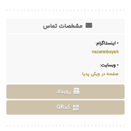
مشخصات تماس
• اینستاگرام:
nazaninbayati
• وبسایت:
صفحه در ویکی پدیا
رویداد
کدQR