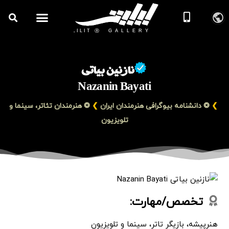
روزنامه هنر
درباره/تماس
مراکز و مشاغل
گالری و نمایشگاه
بیوگرافی هنرمندان
نازنین بیاتی
Nazanin Bayati
❯
❂ دانشنامه بیوگرافی هنرمندان ایران
❯
❂ هنرمندان تئاتر، سینما و
تلویزیون
تخصص/مهارت:
هنرپیشه، بازیگر تاتر، سینما و تلویزیون