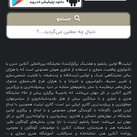
جستجو
لیلیت® اولین پلتفرم و هلدینگ برگزارکنندهٔ نمایشگاه بین‌المللی آنلاین مدرن با
تکنولوژی واقعیت مجازی و استفاده از فناوری هوش مصنوعی است که با هزاران
سالن نمایشگاهی شیک و لوکس (چنداتاقه و چندطبقه، با قابلیت شخصی‌سازی
و تغییر محیط، دکوراسیون و اشیاء) و با هزاران طرح قاب‌مجازی متنوع،
درحال‌حاضر درمقایسه با سایر پلتفرم‌های مشابه در دنیا، پیشرفته‌ترین و بزرگترین
گالری آنلاین در کل جهان می‌باشد، که باتجربهٔ برگزاری بیش از ۲۵۰ نمایشگاه
هنری و تجاری و با میانگین بیش از هزار بازدیدشبانه‌روزی از سراسرجهان،
موفق‌ترین و پربازدیدترین گالری ایرانی نیز است؛ گالری لیلیت همچنین با ابداع
کردن اولین نگارخانه با گویندگی هوش مصنوعی و با ابداع و برگزاری اولین
نمایشگاه در جهان‌های ناممکن و فانتزی؛ پیشروترین و نوآورانه‌ترین گالری در کل
جهان نیز می‌باشد؛ ضمناً پلتفرم لیلیت با دارا بودن بخش‌های گوناگون نظیر:
دانشنامه هنر و هنرمندان، مجلات آنلاین با موضوعات گوناگون و عمومی،
روزنامه آنلاین هنر، تماشاخانه و مدیاکلاب، آموزشگاه هنری مجازی و…؛