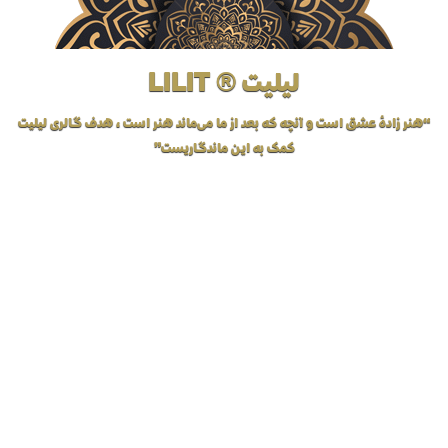
لیلیت ® LILIT
“هنر زادهٔ عشق است و آنچه که بعد از ما می‌ماند هنر است، هدف گالری لیلیت
کمک به این ماندگاریست”