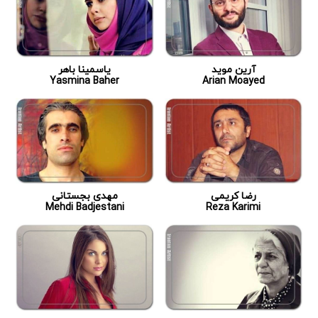
آرین موید
یاسمینا باهر
Yasmina Baher
Arian Moayed
رضا کریمی
مهدی بجستانی
Mehdi Badjestani
Reza Karimi