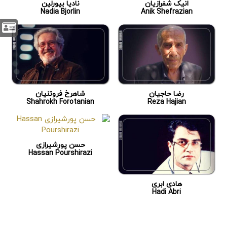
انیک شفرازیان
نادیا بیورلین
Nadia Bjorlin
Anik Shefrazian
رضا حاجیان
شاهرخ فروتنیان
Shahrokh Forotanian
Reza Hajian
حسن پورشیرازی
Hassan Pourshirazi
هادی ابری
Hadi Abri