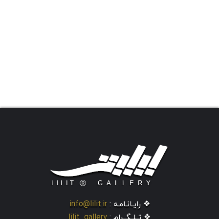
❖ رایـانـامـه :
info@lilit.ir
❖ تــلــگــرام :
lilit_gallery