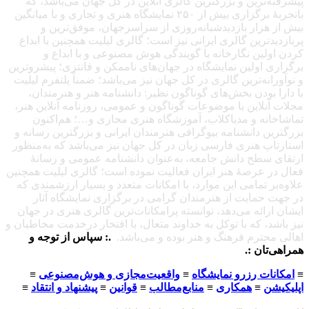
پیشرفته‌ترین و بزرگترین گالری آنلاین در کل جهان می‌باشد، که
باتجربهٔ برگزاری بیش از ۲۵۰ نمایشگاه هنری و تجاری و با میانگین
بیش از هزار بازدیدشبانه‌روزی از سراسرجهان، موفق‌ترین و
پربازدیدترین گالری ایرانی نیز است؛ گالری لیلیت همچنین با ابداع
کردن اولین نگارخانه با گویندگی هوش مصنوعی و با ابداع و
برگزاری اولین نمایشگاه در جهان‌های ناممکن و فانتزی؛ پیشروترین
و نوآورانه‌ترین گالری در کل جهان نیز می‌باشد؛ ضمناً پلتفرم لیلیت
با دارا بودن بخش‌های گوناگون نظیر: دانشنامه هنر و هنرمندان،
مجلات آنلاین با موضوعات گوناگون و عمومی، روزنامه آنلاین هنر،
تماشاخانه و مدیاکلاب، آموزشگاه هنری مجازی و…؛ هم‌اکنون
بزرگترین دانشنامه بیوگرافی هنرمندان ایرانی و بزرگترین رسانه و
استارتاپ هنری فارسی زبان در کل جهان نیز می‌باشد که به‌منظور
ارتقای سطح دانش جامعه، به‌عنوان دانشنامه عمومی و رسانهٔ
فعال در عرصهٔ هنر ایران فعالیت نموده است؛ گالری لیلیت همچنین
علاوه‌بر تمامی این موارد، با امکانات متعدد و بسیار ارزشمندی که
در جهت حمایت از هنرمندان گرامی در برگزاری نمایشگاه آثار
ایشان ارائه می‌دهد، توانسته پرامکانات‌ترین گالری هنری در جهان
نیز باشد، که با توکل به خداوند متعال، با افتخار درخدمت مخاطبان و
اهالی محترم فرهنگ و هنر بوده و می‌باشد.
.: سپاس از توجه و
همراهی‌تان :.
≡
امکانات رزرو نمایشگاه
≡
واقعیت‌مجازی و هوش‌مصنوعی
≡
اپلیکیشن
≡
همکاری
≡
منابع‌مطالب
≡
قوانین
≡
پیشنهاد و انتقاد
≡