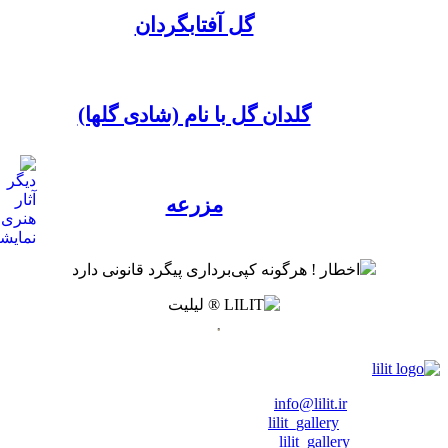
گل آفتابگردان
گلدان گل با نام (شادی گلها)
مزرعه
اخطار ! هرگونه کپی‌برداری پیگرد قانونی دارد
.
❖ رایـانـامـه :
info@lilit.ir
❖ تــلــگــرام :
lilit_gallery
❖اینستاگرام:
lilit_gallery