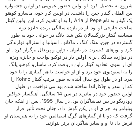
شروع به تحصیل کرد. او اولین حضور عمومی در اولین جشنواره
بین المللی گیتار چین را داشت. در اولین کار خود، ماسارو کوهنو
یک گیتار به نام Pepe از Aria را به او تقدیم کرد. این اولین گیتار
ساخت خارجی او بود. او در یازده سالگی برنده جایزه دوم
مسابقه گیتار بزرگسالان پکن شد. یانگ در جوانی خود به طور
گسترده در چین، هنگ کنگ ، ماکائو ، اسپانیا و استرالیا نوازندگی
کرد و تورهای کنسرت در تایوان ، ژاپن و پرتغال برگزار کرد . او
در دوازده سالگی برای اولین بار در توکیو نواخت و جایزه ویژه
ای از سوی اتحادیه گیتار ژاپن دریافت کرد. ماسارو کوهنو یانگ
را به استودیوی خود برد و از او خواست تا هر گیتاری را با خود
ببرد. او در طول پنج سال آینده به طور مرتب گیتار Kohno را
که از سدر و جاکاراندا ساخته شده بود می نواخت. در طول
اولین حضور خود در مادرید در سن 14 سالگی، آهنگساز خواکین
رودریگو در بین تماشاگران بود. در سال 1995، پس از اینکه جان
ویلیامز به اجرای او در پکن گوش داد، چنان تحت تأثیر قرار
گرفت که دو تا از گیتارهای گرگ اسمالمن خود را به هنرستان او
قرض داد تا او و سایر شاگردان برتر بنوازند.