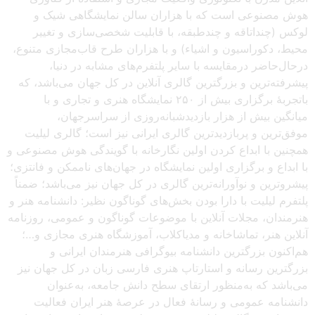
هوش مصنوعی است که با هزاران سالن نمایشگاهی شیک و
لوکس (چنداتاقه و چندطبقه، با قابلیت شخصی‌سازی و تغییر
محیط، دکوراسیون و اشیاء) و با هزاران طرح قاب‌مجازی متنوع،
درحال‌حاضر درمقایسه با سایر پلتفرم‌های مشابه در دنیا،
پیشرفته‌ترین و بزرگترین گالری آنلاین در کل جهان می‌باشد، که
باتجربهٔ برگزاری بیش از ۲۵۰ نمایشگاه هنری و تجاری و با
میانگین بیش از هزار بازدیدشبانه‌روزی از سراسرجهان،
موفق‌ترین و پربازدیدترین گالری ایرانی نیز است؛ گالری لیلیت
همچنین با ابداع کردن اولین نگارخانه با گویندگی هوش مصنوعی و
با ابداع و برگزاری اولین نمایشگاه در جهان‌های ناممکن و فانتزی؛
پیشروترین و نوآورانه‌ترین گالری در کل جهان نیز می‌باشد؛ ضمناً
پلتفرم لیلیت با دارا بودن بخش‌های گوناگون نظیر: دانشنامه هنر و
هنرمندان، مجلات آنلاین با موضوعات گوناگون و عمومی، روزنامه
آنلاین هنر، تماشاخانه و مدیاکلاب، آموزشگاه هنری مجازی و…؛
هم‌اکنون بزرگترین دانشنامه بیوگرافی هنرمندان ایرانی و
بزرگترین رسانه و استارتاپ هنری فارسی زبان در کل جهان نیز
می‌باشد که به‌منظور ارتقای سطح دانش جامعه، به‌عنوان
دانشنامه عمومی و رسانهٔ فعال در عرصهٔ هنر ایران فعالیت