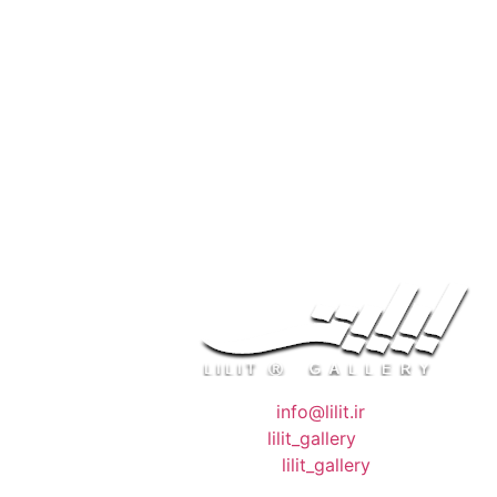
❖ رایـانـامـه :
info@lilit.ir
❖ تــلــگــرام :
lilit_gallery
❖اینستاگرام:
lilit_gallery