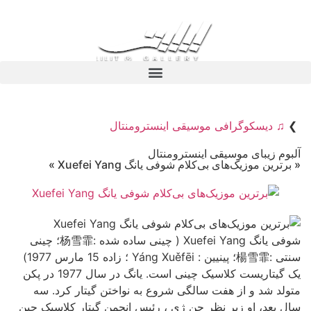
❯
♫ دیسکوگرافی موسیقی اینسترومنتال
آلبوم زیبای موسیقی اینسترومنتال
« برترین موزیک‌های بی‌کلام شوفی یانگ Xuefei Yang »
شوفی یانگ Xuefei Yang ( چینی ساده شده :杨雪霏؛ چینی
سنتی :楊雪霏؛ پینیین : Yáng Xuěfēi ؛ زاده 15 مارس 1977)
یک گیتاریست کلاسیک چینی است. یانگ در سال 1977 در پکن
متولد شد و از هفت سالگی شروع به نواختن گیتار کرد. سه
سال بعد، او زیر نظر چن ژی ، رئیس انجمن گیتار کلاسیک چین