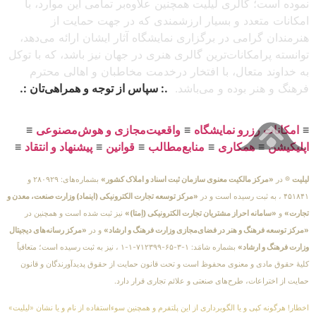
نموده است؛ گالری لیلیت همچنین علاوه‌بر تمامی این موارد، با
امکانات متعدد و بسیار ارزشمندی که در جهت حمایت از
هنرمندان گرامی در برگزاری نمایشگاه آثار ایشان ارائه می‌دهد،
توانسته پرامکانات‌ترین گالری هنری در جهان نیز باشد، که با توکل
به خداوند متعال، با افتخار درخدمت مخاطبان و اهالی محترم
فرهنگ و هنر بوده و می‌باشد.
.: سپاس از توجه و همراهی‌تان :.
≡
امکانات رزرو نمایشگاه
≡
واقعیت‌مجازی و هوش‌مصنوعی
≡
اپلیکیشن
≡
همکاری
≡
منابع‌مطالب
≡
قوانین
≡
پیشنهاد و انتقاد
≡
لیلیت
® در
«مرکز مالکیت معنوی سازمان ثبت اسناد و املاک کشور»
بشماره‌های: ۲۸۰۹۲۹ و
۴۵۱۸۴۱ ، به ثبت رسیده است و در
«مرکز توسعه تجارت الکترونیکی (اینماد) وزارت صنعت، معدن و
تجارت»
و
«سامانه احراز مشتریان تجارت الکترونیکی (اِمتا)»
نیز ثبت شده است و همچنین در
«مرکز توسعه فرهنگ و هنر در فضای‌مجازی وزارت فرهنگ و ارشاد»
و در
«مرکز رسانه‌های دیجیتال
وزارت فرهنگ و ارشاد»
بشماره شامَد: ۱-۳-۶۵-۷۱۲۳۹۹-۱-۱ ، نیز به ثبت رسیده است؛ متعاقباً
کلیهٔ حقوق مادی و معنوی محفوظ است و تحت قانون حمایت از حقوق پدیدآورندگان و قانون
حمایت از اختراعات، طرح‌های صنعتی و علائم تجاری قرار دارد.
اخطار! هرگونه کپی و یا الگوبرداری از این پلتفرم و همچنین سوءاستفاده از نام و یا نشان «لیلیت»