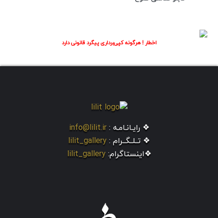
اخطار ! هرگونه کپی‌برداری پیگرد قانونی دارد
❖ رایـانـامـه :
info@lilit.ir
❖ تــلــگــرام :
lilit_gallery
❖اینستاگرام:
lilit_gallery