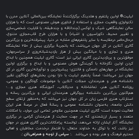
لیلیت® اولین پلتفرم و هلدینگ برگزارکنندهٔ نمایشگاه بین‌المللی آنلاین مدرن با
تکنولوژی واقعیت مجازی و استفاده از فناوری هوش مصنوعی است که با هزاران
سالن نمایشگاهی شیک و لوکس (چنداتاقه و چندطبقه، با قابلیت شخصی‌سازی
و تغییر محیط، دکوراسیون و اشیاء) و با هزاران طرح قاب‌مجازی متنوع،
درحال‌حاضر درمقایسه با سایر پلتفرم‌های مشابه در دنیا، پیشرفته‌ترین و بزرگترین
گالری آنلاین در کل جهان می‌باشد، که باتجربهٔ برگزاری بیش از ۲۵۰ نمایشگاه
هنری و تجاری و با میانگین بیش از هزار بازدیدشبانه‌روزی از سراسرجهان،
موفق‌ترین و پربازدیدترین گالری ایرانی نیز است؛ گالری لیلیت همچنین با ابداع
کردن اولین نگارخانه با گویندگی هوش مصنوعی و با ابداع و برگزاری اولین
نمایشگاه در جهان‌های ناممکن و فانتزی؛ پیشروترین و نوآورانه‌ترین گالری در کل
جهان نیز می‌باشد؛ ضمناً پلتفرم لیلیت با دارا بودن بخش‌های گوناگون نظیر:
دانشنامه هنر و هنرمندان، مجلات آنلاین با موضوعات گوناگون و عمومی،
روزنامه آنلاین هنر، تماشاخانه و مدیاکلاب، آموزشگاه هنری مجازی و…؛
هم‌اکنون بزرگترین دانشنامه بیوگرافی هنرمندان ایرانی و بزرگترین رسانه و
استارتاپ هنری فارسی زبان در کل جهان نیز می‌باشد که به‌منظور ارتقای سطح
دانش جامعه، به‌عنوان دانشنامه عمومی و رسانهٔ فعال در عرصهٔ هنر ایران
فعالیت نموده است؛ گالری لیلیت همچنین علاوه‌بر تمامی این موارد، با امکانات
متعدد و بسیار ارزشمندی که در جهت حمایت از هنرمندان گرامی در برگزاری
نمایشگاه آثار ایشان ارائه می‌دهد، توانسته پرامکانات‌ترین گالری هنری در جهان
نیز باشد، که با توکل به خداوند متعال، با افتخار درخدمت مخاطبان و اهالی
محترم فرهنگ و هنر بوده و می‌باشد.
.: سپاس از توجه و همراهی‌تان :.