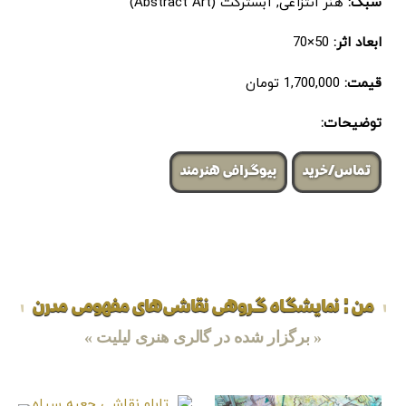
سبک:
هنر انتزاعی, آبسترکت (Abstract Art)
ابعاد اثر:
50×70
قیمت:
1,700,000 تومان
توضیحات:
تماس/خرید
بیوگرافی هنرمند
من ¦ نمایشگاه گروهی نقاشی‌های مفهومی مدرن
« برگزار شده در گالری هنری لیلیت »