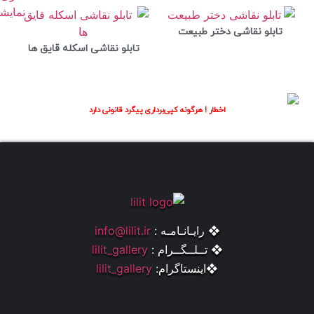
تابلو نقاشی دختر طبیعت
تابلو نقاشی اسکله قایق ها
اخطار ! هرگونه کپی‌برداری پیگرد قانونی دارد
❖ رایـانـامـه :
info@lilit.ir
❖ تــلــگــرام :
lilit_gallery
❖اینستاگرام:
lilit_gallery