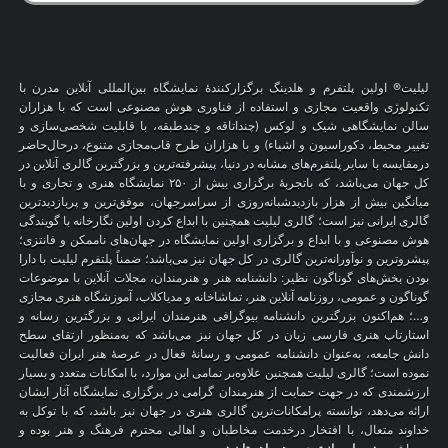
لیلیت® اولین پلتفرم و هلدینگ برگزارکنندهٔ نمایشگاه بین‌المللی آنلاین مدرن با
تکنولوژی واقعیت مجازی و استفاده از فناوری هوش مصنوعی است که با هزاران
سالن نمایشگاهی شیک و لوکس (چنداتاقه و چندطبقه، با قابلیت شخصی‌سازی و
تغییر محیط، دکوراسیون و اشیاء) و با هزاران طرح قاب‌مجازی متنوع، درحال‌حاضر
درمقایسه با سایر پلتفرم‌های مشابه در دنیا، پیشرفته‌ترین و بزرگترین گالری آنلاین در
کل جهان می‌باشد، که باتجربهٔ برگزاری بیش از ۲۵۰ نمایشگاه هنری و تجاری و با
میانگین بیش از هزار بازدیدشبانه‌روزی از سراسرجهان، موفق‌ترین و پربازدیدترین
گالری ایرانی نیز است؛ گالری لیلیت همچنین با ابداع کردن اولین نگارخانه با گویندگی
هوش مصنوعی و با ابداع و برگزاری اولین نمایشگاه در جهان‌های ناممکن و فانتزی؛
پیشروترین و نوآورانه‌ترین گالری در کل جهان نیز می‌باشد؛ ضمناً پلتفرم لیلیت با دارا
بودن بخش‌های گوناگون نظیر: دانشنامه هنر و هنرمندان، مجلات آنلاین با موضوعات
گوناگون و عمومی، روزنامه آنلاین هنر، تماشاخانه و مدیاکلاب، آموزشگاه هنری مجازی
و…؛ هم‌اکنون بزرگترین دانشنامه بیوگرافی هنرمندان ایرانی و بزرگترین رسانه و
استارتاپ هنری فارسی زبان در کل جهان نیز می‌باشد که به‌منظور ارتقای سطح
دانش جامعه، به‌عنوان دانشنامه عمومی و رسانهٔ فعال در عرصهٔ هنر ایران فعالیت
نموده است؛ گالری لیلیت همچنین علاوه‌بر تمامی این موارد، با امکانات متعدد و بسیار
ارزشمندی که در جهت حمایت از هنرمندان گرامی در برگزاری نمایشگاه آثار ایشان
ارائه می‌دهد، توانسته پرامکانات‌ترین گالری هنری در جهان نیز باشد، که با توکل به
خداوند متعال، با افتخار درخدمت مخاطبان و اهالی محترم فرهنگ و هنر بوده و