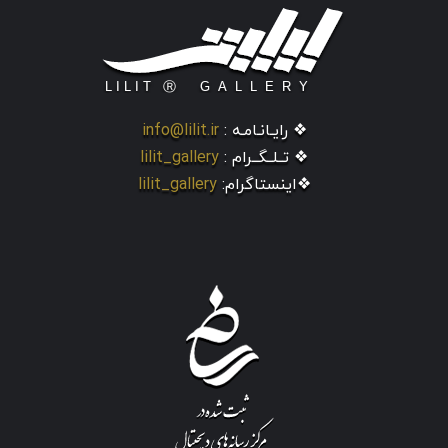
❖ رایـانـامـه :
info@lilit.ir
❖ تــلــگــرام :
lilit_gallery
❖اینستاگرام:
lilit_gallery