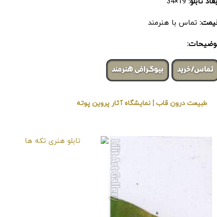
عاد تابلو:
19×34
مت:
تماس با هنرمند
ضیحات:
تماس/خرید
بیوگرافی هنرمند
طبیعت درون قاب ¦ نمایشگاه آثار پروین پوته
« برگزار شده در گالری هنری لیلیت »
تابلو هنری تکه ها