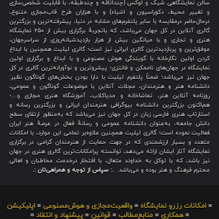
سالن نمایشگاهی شیک و لوکس (چنداتاقه و چندطبقه، با قابلیت شخصی‌سازی
و تغییر محیط، دکوراسیون و اشیاء) و با هزاران طرح قاب‌مجازی متنوع،
درحال‌حاضر درمقایسه با سایر پلتفرم‌های مشابه در دنیا، پیشرفته‌ترین و بزرگترین
گالری آنلاین در کل جهان می‌باشد، که باتجربهٔ برگزاری بیش از ۲۵۰ نمایشگاه
هنری و تجاری و با میانگین بیش از هزار بازدیدشبانه‌روزی از سراسرجهان،
موفق‌ترین و پربازدیدترین گالری ایرانی نیز است؛ گالری لیلیت همچنین با ابداع
کردن اولین نگارخانه با گویندگی هوش مصنوعی و با ابداع و برگزاری اولین
نمایشگاه در جهان‌های ناممکن و فانتزی؛ پیشروترین و نوآورانه‌ترین گالری در کل
جهان نیز می‌باشد؛ ضمناً پلتفرم لیلیت با دارا بودن بخش‌های گوناگون نظیر:
دانشنامه هنر و هنرمندان، مجلات آنلاین با موضوعات گوناگون و عمومی،
روزنامه آنلاین هنر، تماشاخانه و مدیاکلاب، آموزشگاه هنری مجازی و…؛
هم‌اکنون بزرگترین دانشنامه بیوگرافی هنرمندان ایرانی و بزرگترین رسانه و
استارتاپ هنری فارسی زبان در کل جهان نیز می‌باشد که به‌منظور ارتقای سطح
دانش جامعه، به‌عنوان دانشنامه عمومی و رسانهٔ فعال در عرصهٔ هنر ایران
فعالیت نموده است؛ گالری لیلیت همچنین علاوه‌بر تمامی این موارد، با امکانات
متعدد و بسیار ارزشمندی که در جهت حمایت از هنرمندان گرامی در برگزاری
نمایشگاه آثار ایشان ارائه می‌دهد، توانسته پرامکانات‌ترین گالری هنری در جهان
نیز باشد، که با توکل به خداوند متعال، با افتخار درخدمت مخاطبان و اهالی
محترم فرهنگ و هنر بوده و می‌باشد.
.: سپاس از توجه و همراهی‌تان :.
≡
امکانات رزرو نمایشگاه
≡
واقعیت‌مجازی و هوش‌مصنوعی
≡
اپلیکیشن
≡
همکاری
≡
منابع‌مطالب
≡
قوانین
≡
پیشنهاد و انتقاد
≡