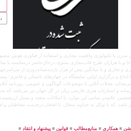
ج
 آنلاین مدرن با تکنولوژی واقعیت مجازی و استفاده از فناوری هوش م
و با هزاران طرح قاب‌مجازی متنوع، درحال‌حاضر درمقایسه با سایر پل
د، که باتجربهٔ برگزاری بیش از ۲۵۰ نمایشگاه هنری و تجاری و با میانگین بیش از هزار بازدید
بداع و برگزاری اولین نمایشگاه در جهان‌های ناممکن و فانتزی؛ پیشرو
 هنرمندان، مجلات آنلاین با موضوعات گوناگون و عمومی، روزنامه آنل
ن رسانه و استارتاپ هنری فارسی زبان در کل جهان نیز می‌باشد که ب
مچنین علاوه‌بر تمامی این موارد، با امکانات متعدد و بسیار ارزشمن
یز باشد، که با توکل به خداوند متعال، با افتخار درخدمت مخاطبان و 
یشن
≡
همکاری
≡
منابع‌مطالب
≡
قوانین
≡
پیشنهاد و انتقاد
≡