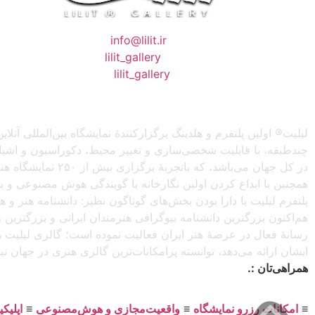
❖ رایـانـامـه :
info@lilit.ir
❖ تــلــگــرام :
lilit_gallery
❖اینستاگرام:
lilit_gallery
لیلیت® اولین پلتفرم و هلدینگ برگزارکنندهٔ نمایشگاه بین‌المللی
چندطبقه، با قابلیت شخصی‌سازی و تغییر محیط، دکوراسیون و اشیاء) 
در کل جهان می‌باش
همچنین با ابداع کردن اولین نگارخانه با گویندگی هوش مصنوعی و با ا
پلتفرم لیلیت با دارا بودن بخش‌های گوناگون نظیر: دانشنامه هنر و
هم‌اکنون بزرگترین دانشنامه بیوگرافی هنرمندان ایرانی و بزرگتری
رسانهٔ فعال در عرصهٔ هنر ایران فعالیت نموده است؛ گالری لیلیت ه
ایشان ارائه می‌دهد، توانسته پرامکانات‌ترین گالری هنری در جهان ن
همراهی‌تان :.
≡
امکانات رزرو نمایشگاه
≡
واقعیت‌مجازی و هوش‌مصنوعی
≡
اپلیک