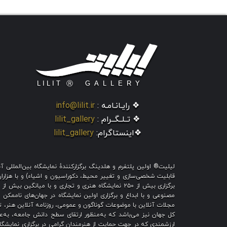
❖ رایـانـامـه :
info@lilit.ir
❖ تــلــگــرام :
lilit_gallery
❖اینستاگرام:
lilit_gallery
لیلیت® اولین پلتفرم و هلدینگ برگزارکنندهٔ نمایشگاه بین‌الملل
قابلیت شخصی‌سازی و تغییر محیط، دکوراسیون و اشیاء) و با هزاران ط
برگزاری بیش از ۲۵۰ نمایشگاه هنری و تجاری و با میا
مصنوعی و با ابداع و برگزاری اولین نمایشگاه در جهان‌های ناممکن و
مجلات آنلاین با موضوعات گوناگون و عمومی، روزنامه آنلاین هنر، تم
کل جهان نیز می‌باشد که به‌منظور ارتقای سطح دانش جامعه، به‌عنو
ارزشمندی که در جهت حمایت از هنرمندان گرامی در برگزاری نمایشگاه 