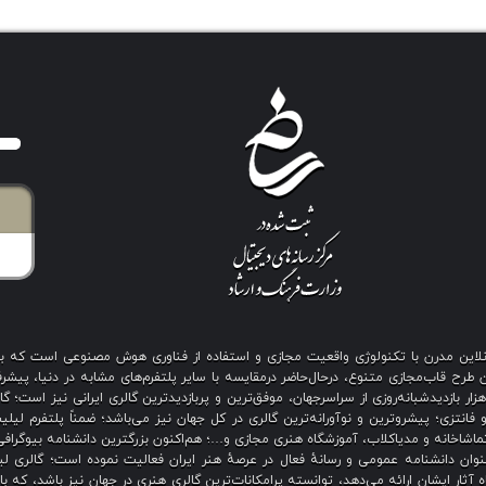
ی آنلاین مدرن با تکنولوژی واقعیت مجازی و استفاده از فناوری هوش مصنوعی است که 
رح قاب‌مجازی متنوع، درحال‌حاضر درمقایسه با سایر پلتفرم‌های مشابه در دنیا، پیشرفت
نگین بیش از هزار بازدیدشبانه‌روزی از سراسرجهان، موفق‌ترین و پربازدیدترین گالری ایرانی نیز
 فانتزی؛ پیشروترین و نوآورانه‌ترین گالری در کل جهان نیز می‌باشد؛ ضمناً پلتفرم لیل
اشاخانه و مدیاکلاب، آموزشگاه هنری مجازی و…؛ هم‌اکنون بزرگترین دانشنامه بیوگرافی 
ان دانشنامه عمومی و رسانهٔ فعال در عرصهٔ هنر ایران فعالیت نموده است؛ گالری لیل
آثار ایشان ارائه می‌دهد، توانسته پرامکانات‌ترین گالری هنری در جهان نیز باشد، که ب