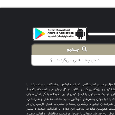
جستجو
با هزاران سالن نمایشگاهی شیک و لوکس (چنداتاقه و چندطبقه، با
ه‌ترین و بزرگترین گالری آنلاین در کل جهان می‌باشد، که باتجربهٔ
 است؛ گالری لیلیت همچنین با ابداع کردن اولین نگارخانه با گویندگی هوش
یت با دارا بودن بخش‌های گوناگون نظیر: دانشنامه هنر و هنرمندان،
هنرمندان ایرانی و بزرگترین رسانه و استارتاپ هنری فارسی زبان در
یت همچنین علاوه‌بر تمامی این موارد، با امکانات متعدد و بسیار
ا توکل به خداوند متعال، با افتخار درخدمت مخاطبان و اهالی محترم