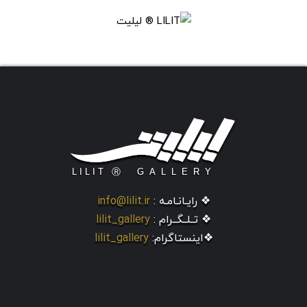
❖ رایـانـامـه :
info@lilit.ir
❖ تــلــگــرام :
lilit_gallery
❖اینستاگرام:
lilit_gallery