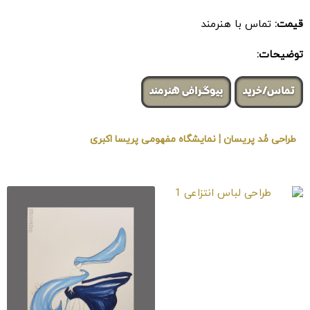
قیمت:
تماس با هنرمند
توضیحات:
تماس/خرید
بیوگرافی هنرمند
طراحی مُد پریسان ¦ نمایشگاه مفهومی پریسا اکبری
« برگزار شده در گالری هنری لیلیت »
طراحی لباس انتزاعی 1