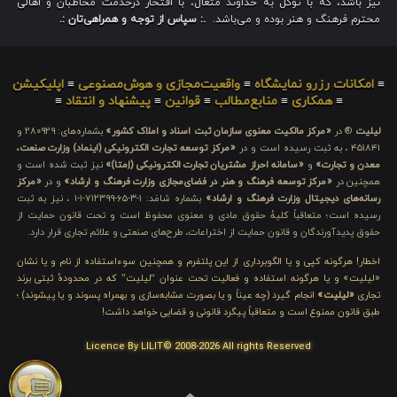
نیز باشد، که با توکل به خداوند متعال، با افتخار درخدمت مخاطبان و اهالی
محترم فرهنگ و هنر بوده و می‌باشد.
.: سپاس از توجه و همراهی‌تان :.
≡
امکانات رزرو نمایشگاه
≡
واقعیت‌مجازی و هوش‌مصنوعی
≡
اپلیکیشن
≡
همکاری
≡
منابع‌مطالب
≡
قوانین
≡
پیشنهاد و انتقاد
≡
لیلیت
® در
«مرکز مالکیت معنوی سازمان ثبت اسناد و املاک کشور»
بشماره‌های: ۲۸۰۹۲۹ و
۴۵۱۸۴۱ ، به ثبت رسیده است و در
«مرکز توسعه تجارت الکترونیکی (اینماد) وزارت صنعت،
معدن و تجارت»
و
«سامانه احراز مشتریان تجارت الکترونیکی (اِمتا)»
نیز ثبت شده است و
همچنین در
«مرکز توسعه فرهنگ و هنر در فضای‌مجازی وزارت فرهنگ و ارشاد»
و در
«مرکز
رسانه‌های دیجیتال وزارت فرهنگ و ارشاد»
بشماره شامَد: ۱-۳-۶۵-۷۱۲۳۹۹-۱-۱ ، نیز به ثبت
رسیده است؛ متعاقباً کلیهٔ حقوق مادی و معنوی محفوظ است و تحت قانون حمایت از
حقوق پدیدآورندگان و قانون حمایت از اختراعات، طرح‌های صنعتی و علائم تجاری قرار دارد.
اخطار! هرگونه کپی و یا الگوبرداری از این پلتفرم و همچنین سوءاستفاده از نام و یا نشان
«لیلیت» و یا هرگونه استفاده و فعالیت تحت عنوان “لیلیت” که در محدودهٔ ثبتی برند
تجاری
«لیلیت»
انجام گیرد (چه عیناً و یا بصورت مشابه‌سازی و بهمراه پسوند و یا پیشوند) ؛
طبق قانون ممنوع است و متعاقباً پیگرد قانونی و قضایی خواهد داشت!
Licence By LILIT© 2008-2026 All rights Reserved