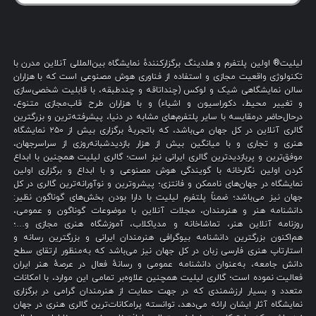
لیلیت® اولین پلتفرم و هلدینگ برگزارکنندهٔ نمایشگاه بین‌المللی آنلاین مدرن با
تکنولوژی واقعیت مجازی و استفاده از فناوری هوش مصنوعی است که با هزاران
سالن نمایشگاهی شیک و لوکس (چنداتاقه و چندطبقه، با قابلیت شخصی‌سازی
و تغییر محیط، دکوراسیون و اشیاء) و با هزاران طرح قاب‌مجازی متنوع،
درحال‌حاضر درمقایسه با سایر پلتفرم‌های مشابه در دنیا، پیشرفته‌ترین و بزرگترین
گالری آنلاین در کل جهان می‌باشد، که باتجربهٔ برگزاری بیش از ۲۵۰ نمایشگاه
هنری و تجاری و با میانگین بیش از هزار بازدیدشبانه‌روزی از سراسرجهان،
موفق‌ترین و پربازدیدترین گالری ایرانی نیز است؛ گالری لیلیت همچنین با ابداع
کردن اولین نگارخانه با گویندگی هوش مصنوعی و با ابداع و برگزاری اولین
نمایشگاه در جهان‌های ناممکن و فانتزی؛ پیشروترین و نوآورانه‌ترین گالری در کل
جهان نیز می‌باشد؛ ضمناً پلتفرم لیلیت با دارا بودن بخش‌های گوناگون نظیر:
دانشنامه هنر و هنرمندان، مجلات آنلاین با موضوعات گوناگون و عمومی،
روزنامه آنلاین هنر، تماشاخانه و مدیاکلاب، آموزشگاه هنری مجازی و…؛
هم‌اکنون بزرگترین دانشنامه بیوگرافی هنرمندان ایرانی و بزرگترین رسانه و
استارتاپ هنری فارسی زبان در کل جهان نیز می‌باشد که به‌منظور ارتقای سطح
دانش جامعه، به‌عنوان دانشنامه عمومی و رسانهٔ فعال در عرصهٔ هنر ایران
فعالیت نموده است؛ گالری لیلیت همچنین علاوه‌بر تمامی این موارد، با امکانات
متعدد و بسیار ارزشمندی که در جهت حمایت از هنرمندان گرامی در برگزاری
نمایشگاه آثار ایشان ارائه می‌دهد، توانسته پرامکانات‌ترین گالری هنری در جهان