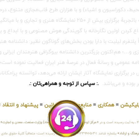
 دکوراسیون و اشیاء) و با هزاران طرح قاب‌مجازی متنوع، درحال‌
پیشرفته‌ترین و بزرگترین گالری آنلاین در کل جهان می‌باشد، که باتجربه
اع کردن اولین نگارخانه با گویندگی هوش مصنوعی و با ابداع و بر
اً پلتفرم لیلیت با دارا بودن بخش‌های گوناگون نظیر: دانشنامه 
زی و…؛ هم‌اکنون بزرگترین دانشنامه بیوگرافی هنرمندان ایرانی و
ه عمومی و رسانهٔ فعال در عرصهٔ هنر ایران فعالیت نموده است؛ گ
 برگزاری نمایشگاه آثار ایشان ارائه می‌دهد، توانسته پرامکانات
 بوده و می‌باشد.
.: سپاس از توجه و همراهی‌تان :.
لیکیشن
≡
همکاری
≡
منابع‌مطالب
≡
قوانین
≡
پیشنهاد و انتقاد
≡
«مرکز توسعه تجارت الکترونیکی (اینماد) وزارت صنعت، معدن و تجارت»
و
فرهنگ و ارشاد»
بشماره شامَد: ۱-۳-۶۵-۷۱۲۳۹۹-۱-۱ ، نیز به ثبت رسیده است؛ متع