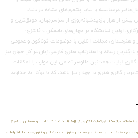
حاضر درمقایسه با سایر پلتفرم‌های مشابه در دنیا،
ٔ برگزاری بیش از ۲۵۰ نمایشگاه هنری و تجاری و با میانگین بیش از هزار بازدیدشبانه‌روزی از سراسرجهان، موفق‌ترین و
گزاری اولین نمایشگاه در جهان‌های ناممکن و فانتزی؛
هنر و هنرمندان، مجلات آنلاین با موضوعات گوناگون و عمومی،
 بزرگترین رسانه و استارتاپ هنری فارسی زبان در کل جهان نیز
الری لیلیت همچنین علاوه‌بر تمامی این موارد، با امکانات
‌ترین گالری هنری در جهان نیز باشد، که با توکل به خداوند
«سامانه احراز مشتریان تجارت الکترونیکی (اِمتا)»
نیز ثبت شده است و همچنین در
«مرکز
اقباً کلیهٔ حقوق مادی و معنوی محفوظ است و تحت قانون حمایت از حقوق پدیدآورندگان و قانون حمایت از اختراعات،