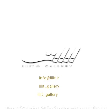
❖ رایـانـامـه :
info@lilit.ir
❖ تــلــگــرام :
lilit_gallery
❖اینستاگرام:
lilit_gallery
لیلیت® اولین پلتفرم و هلدینگ برگزارکنندهٔ نمایشگاه بین‌الم