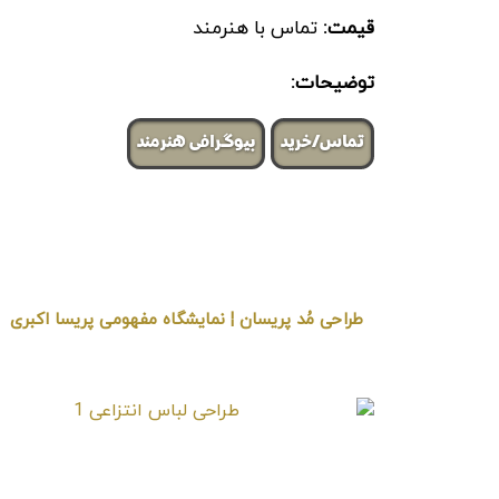
قیمت:
تماس با هنرمند
توضیحات:
تماس/خرید
بیوگرافی هنرمند
طراحی مُد پریسان ¦ نمایشگاه مفهومی پریسا اکبری
« برگزار شده در گالری هنری لیلیت »
طراحی لباس انتزاعی 1