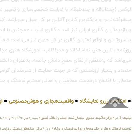
لوکس (چنداتاقه و چندطبقه، با قابلیت شخصی‌سازی و تغییر محیط،
پربازدیدترین گالری ایرانی نیز است؛ گالری لیلیت همچنین با ابد
پیشروترین و نوآورانه‌ترین گالری در کل جهان نیز می‌باشد؛ ضمن
روزنامه آنلاین هنر، تماشاخانه و مدیاکلاب، آموزشگاه هنری مجا
می‌باشد که به‌منظور ارتقای سطح دانش جامعه، به‌عنوان دانشنام
متعدد و بسیار ارزشمندی که در جهت حمایت از هنرمندان گرامی در
متعال، با افتخار درخدمت مخاطبان و اهالی محترم فرهنگ و هنر
≡
امکانات رزرو نمایشگاه
≡
واقعیت‌مجازی و هوش‌مصنوعی
≡
اپ
لیلیت
® در
«مرکز مالکیت معنوی سازمان ثبت اسناد و املاک کشور»
بشماره‌های: ۲۸۰۹۲۹ و ۴۵۱۸۴۱ ، به ثبت رسیده است و در
توسعه فرهنگ و هنر در فضای‌مجازی وزارت فرهنگ و ارشاد»
و در
«مرکز رسانه‌های دیجیتال وزارت 