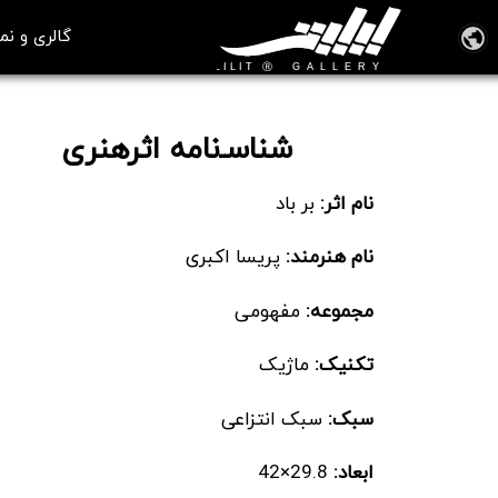
گالری و نم
طراحی لباس انتزاعی 2
شناسـ‌نامه اثرهنری
نام اثر:
بر باد
نام هنرمند:
پریسا اکبری
مجموعه:
مفهومی
تکنیک:
ماژیک
سبک:
سبک انتزاعی
ابعاد:
29.8×42