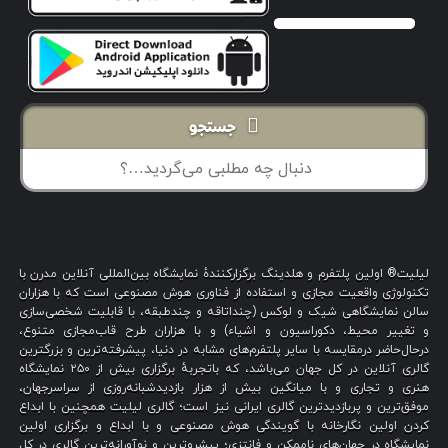
جستجو
لیلیت® اولین پلتفرم و هلدینگ برگزارکنندهٔ نمایشگاه بین‌المللی آنلاین مدرن با
تکنولوژی واقعیت مجازی و استفاده از فناوری هوش مصنوعی است که با هزاران
سالن نمایشگاهی شیک و لوکس (چنداتاقه و چندطبقه، با قابلیت شخصی‌سازی
و تغییر محیط، دکوراسیون و اشیاء) و با هزاران طرح قاب‌مجازی متنوع،
درحال‌حاضر درمقایسه با سایر پلتفرم‌های مشابه در دنیا، پیشرفته‌ترین و بزرگترین
گالری آنلاین در کل جهان می‌باشد، که باتجربهٔ برگزاری بیش از ۲۵۰ نمایشگاه
هنری و تجاری و با میانگین بیش از هزار بازدیدشبانه‌روزی از سراسرجهان،
موفق‌ترین و پربازدیدترین گالری ایرانی نیز است؛ گالری لیلیت همچنین با ابداع
کردن اولین نگارخانه با گویندگی هوش مصنوعی و با ابداع و برگزاری اولین
نمایشگاه در جهان‌های ناممکن و فانتزی؛ پیشروترین و نوآورانه‌ترین گالری در کل