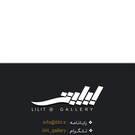
❖ رایـانـامـه :
info@lilit.ir
❖ تــلــگــرام :
lilit_gallery