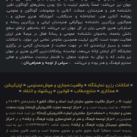
جهان نیز می‌باشد؛ ضمناً پلتفرم لیلیت با دارا بودن بخش‌های گوناگون نظیر:
دانشنامه هنر و هنرمندان، مجلات آنلاین با موضوعات گوناگون و عمومی،
روزنامه آنلاین هنر، تماشاخانه و مدیاکلاب، آموزشگاه هنری مجازی و…؛
هم‌اکنون بزرگترین دانشنامه بیوگرافی هنرمندان ایرانی و بزرگترین رسانه و
استارتاپ هنری فارسی زبان در کل جهان نیز می‌باشد که به‌منظور ارتقای سطح
دانش جامعه، به‌عنوان دانشنامه عمومی و رسانهٔ فعال در عرصهٔ هنر ایران
فعالیت نموده است؛ گالری لیلیت همچنین علاوه‌بر تمامی این موارد، با امکانات
متعدد و بسیار ارزشمندی که در جهت حمایت از هنرمندان گرامی در برگزاری
نمایشگاه آثار ایشان ارائه می‌دهد، توانسته پرامکانات‌ترین گالری هنری در جهان
نیز باشد، که با توکل به خداوند متعال، با افتخار درخدمت مخاطبان و اهالی
محترم فرهنگ و هنر بوده و می‌باشد.
.: سپاس از توجه و همراهی‌تان :.
≡
امکانات رزرو نمایشگاه
≡
واقعیت‌مجازی و هوش‌مصنوعی
≡
اپلیکیشن
≡
همکاری
≡
منابع‌مطالب
≡
قوانین
≡
پیشنهاد و انتقاد
≡
لیلیت
® در
«مرکز مالکیت معنوی سازمان ثبت اسناد و املاک کشور»
بشماره‌های: ۲۸۰۹۲۹ و
۴۵۱۸۴۱ ، به ثبت رسیده است و در
«مرکز توسعه تجارت الکترونیکی (اینماد) وزارت صنعت،
معدن و تجارت»
و
«سامانه احراز مشتریان تجارت الکترونیکی (اِمتا)»
نیز ثبت شده است و
همچنین در
«مرکز توسعه فرهنگ و هنر در فضای‌مجازی وزارت فرهنگ و ارشاد»
و در
«مرکز
رسانه‌های دیجیتال وزارت فرهنگ و ارشاد»
بشماره شامَد: ۱-۳-۶۵-۷۱۲۳۹۹-۱-۱ ، نیز به ثبت
رسیده است؛ متعاقباً کلیهٔ حقوق مادی و معنوی محفوظ است و تحت قانون حمایت از
حقوق پدیدآورندگان و قانون حمایت از اختراعات، طرح‌های صنعتی و علائم تجاری قرار دارد.