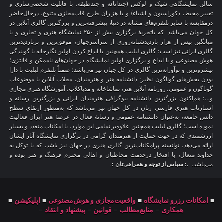
سالن نمایشگاهی شیک و لوکس (چنداتاقه و چندطبقه، با قابلیت شخصی‌سازی و
تغییر محیط، دکوراسیون و اشیاء) و با هزاران طرح قاب‌مجازی متنوع، درحال‌حاضر
درمقایسه با سایر پلتفرم‌های مشابه در دنیا، پیشرفته‌ترین و بزرگترین گالری آنلاین در
کل جهان می‌باشد، که باتجربهٔ برگزاری بیش از ۲۵۰ نمایشگاه هنری و تجاری و با
میانگین بیش از هزار بازدیدشبانه‌روزی از سراسرجهان، موفق‌ترین و پربازدیدترین
گالری ایرانی نیز است؛ گالری لیلیت همچنین با ابداع کردن اولین نگارخانه با گویندگی
هوش مصنوعی و با ابداع و برگزاری اولین نمایشگاه در جهان‌های ناممکن و فانتزی؛
پیشروترین و نوآورانه‌ترین گالری در کل جهان نیز می‌باشد؛ ضمناً پلتفرم لیلیت با دارا
بودن بخش‌های گوناگون نظیر: دانشنامه هنر و هنرمندان، مجلات آنلاین با موضوعات
گوناگون و عمومی، روزنامه آنلاین هنر، تماشاخانه و مدیاکلاب، آموزشگاه هنری مجازی
و…؛ هم‌اکنون بزرگترین دانشنامه بیوگرافی هنرمندان ایرانی و بزرگترین رسانه و
استارتاپ هنری فارسی زبان در کل جهان نیز می‌باشد که به‌منظور ارتقای سطح
دانش جامعه، به‌عنوان دانشنامه عمومی و رسانهٔ فعال در عرصهٔ هنر ایران فعالیت
نموده است؛ گالری لیلیت همچنین علاوه‌بر تمامی این موارد، با امکانات متعدد و بسیار
ارزشمندی که در جهت حمایت از هنرمندان گرامی در برگزاری نمایشگاه آثار ایشان
ارائه می‌دهد، توانسته پرامکانات‌ترین گالری هنری در جهان نیز باشد، که با توکل به
خداوند متعال، با افتخار درخدمت مخاطبان و اهالی محترم فرهنگ و هنر بوده و
می‌باشد.
.: سپاس از توجه و همراهی‌تان :.
≡
امکانات رزرو نمایشگاه
≡
واقعیت‌مجازی و هوش‌مصنوعی
≡
اپلیکیشن
≡
همکاری
≡
منابع‌مطالب
≡
قوانین
≡
پیشنهاد و انتقاد
≡