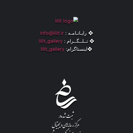
❖ رایـانـامـه :
info@lilit.ir
❖ تــلــگــرام :
lilit_gallery
❖اینستاگرام:
lilit_gallery