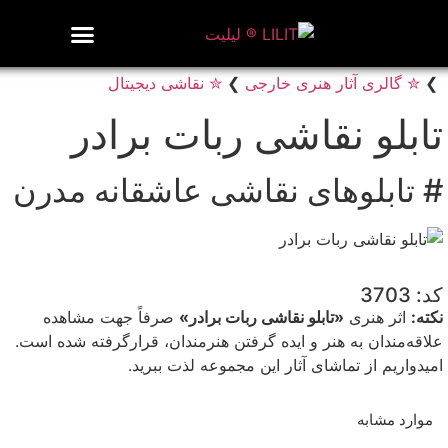
روزنامه هنر
درباره/تماس
مراکز و مشاغل
گالری و نمایشگاه
بیوگرافی هنرمندان
❯
✮ گالری آثار هنری خارجی
❯
✮ نقاشی دیجیتال
تابلو نقاشی ربات برادر
# تابلوهای نقاشی عاشقانه مدرن
کد: 3703
نکته:
اثر هنری
«تابلو نقاشی ربات برادر»
صرفاً جهت مشاهده
علاقه‌مندان به هنر و ایده گرفتن هنرمندان، قرارگرفته شده است.
امیدواریم از تماشای آثار این مجموعه لذت ببرید.
موارد مشابه