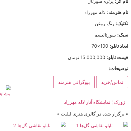
نام اثر:
پرتره سورئال
نام هنرمند:
لاله مهرزاد
تکنیک:
رنگ روغن
سبک:
سورئالیسم
ابعاد تابلو:
100×70
قیمت تابلو:
15,000,000 تومان
توضیحات:
تماس/خرید
بیوگرافی هنرمند
ژورک ¦ نمایشگاه آثار لاله مهرزاد
« برگزار شده در گالری هنری لیلیت »