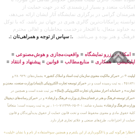
امکانات متعدد و بسیار ارزشمندی که در جهت حمایت از
هنرمندان گرامی در برگزاری نمایشگاه آثار ایشان ارائه می‌دهد،
توانسته پرامکانات‌ترین گالری هنری در جهان نیز باشد، که با توکل
به خداوند متعال، با افتخار درخدمت مخاطبان و اهالی محترم
فرهنگ و هنر بوده و می‌باشد.
.: سپاس از توجه و همراهی‌تان :.
≡
امکانات رزرو نمایشگاه
≡
واقعیت‌مجازی و هوش‌مصنوعی
≡
اپلیکیشن
≡
همکاری
≡
منابع‌مطالب
≡
قوانین
≡
پیشنهاد و انتقاد
≡
لیلیت
® در
«مرکز مالکیت معنوی سازمان ثبت اسناد و املاک کشور»
بشماره‌های: ۲۸۰۹۲۹ و
۴۵۱۸۴۱ ، به ثبت رسیده است و در
«مرکز توسعه تجارت الکترونیکی (اینماد) وزارت صنعت، معدن و
تجارت»
و
«سامانه احراز مشتریان تجارت الکترونیکی (اِمتا)»
نیز ثبت شده است و همچنین در
«مرکز توسعه فرهنگ و هنر در فضای‌مجازی وزارت فرهنگ و ارشاد»
و در
«مرکز رسانه‌های دیجیتال
وزارت فرهنگ و ارشاد»
بشماره شامَد: ۱-۳-۶۵-۷۱۲۳۹۹-۱-۱ ، نیز به ثبت رسیده است؛ متعاقباً
کلیهٔ حقوق مادی و معنوی محفوظ است و تحت قانون حمایت از حقوق پدیدآورندگان و قانون
حمایت از اختراعات، طرح‌های صنعتی و علائم تجاری قرار دارد.
اخطار! هرگونه کپی و یا الگوبرداری از این پلتفرم و همچنین سوءاستفاده از نام و یا نشان «لیلیت»