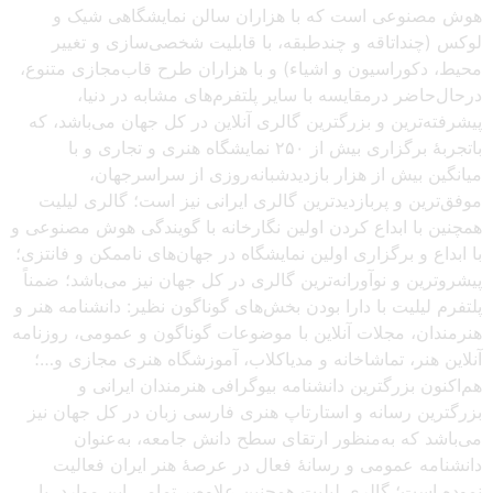
هوش مصنوعی است که با هزاران سالن نمایشگاهی شیک و
لوکس (چنداتاقه و چندطبقه، با قابلیت شخصی‌سازی و تغییر
محیط، دکوراسیون و اشیاء) و با هزاران طرح قاب‌مجازی متنوع،
درحال‌حاضر درمقایسه با سایر پلتفرم‌های مشابه در دنیا،
پیشرفته‌ترین و بزرگترین گالری آنلاین در کل جهان می‌باشد، که
باتجربهٔ برگزاری بیش از ۲۵۰ نمایشگاه هنری و تجاری و با
میانگین بیش از هزار بازدیدشبانه‌روزی از سراسرجهان،
موفق‌ترین و پربازدیدترین گالری ایرانی نیز است؛ گالری لیلیت
همچنین با ابداع کردن اولین نگارخانه با گویندگی هوش مصنوعی و
با ابداع و برگزاری اولین نمایشگاه در جهان‌های ناممکن و فانتزی؛
پیشروترین و نوآورانه‌ترین گالری در کل جهان نیز می‌باشد؛ ضمناً
پلتفرم لیلیت با دارا بودن بخش‌های گوناگون نظیر: دانشنامه هنر و
هنرمندان، مجلات آنلاین با موضوعات گوناگون و عمومی، روزنامه
آنلاین هنر، تماشاخانه و مدیاکلاب، آموزشگاه هنری مجازی و…؛
هم‌اکنون بزرگترین دانشنامه بیوگرافی هنرمندان ایرانی و
بزرگترین رسانه و استارتاپ هنری فارسی زبان در کل جهان نیز
می‌باشد که به‌منظور ارتقای سطح دانش جامعه، به‌عنوان
دانشنامه عمومی و رسانهٔ فعال در عرصهٔ هنر ایران فعالیت
نموده است؛ گالری لیلیت همچنین علاوه‌بر تمامی این موارد، با