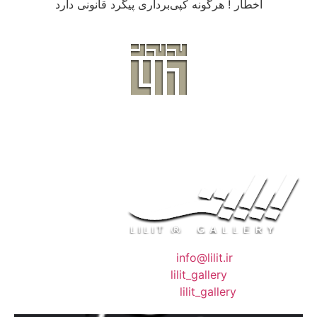
اخطار ! هرگونه کپی‌برداری پیگرد قانونی دارد
❖ رایـانـامـه :
info@lilit.ir
❖ تــلــگــرام :
lilit_gallery
❖اینستاگرام:
lilit_gallery