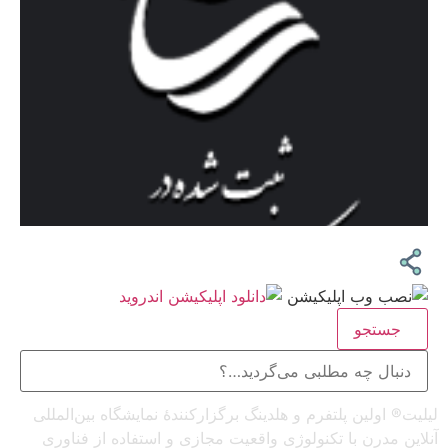
جستجو
لیلیت® اولین پلتفرم و هلدینگ برگزارکنندهٔ نمایشگاه بین‌المللی
آنلاین مدرن با تکنولوژی واقعیت مجازی و استفاده از فناوری