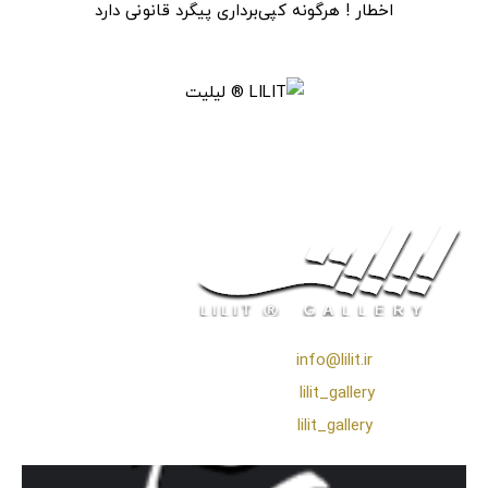
اخطار ! هرگونه کپی‌برداری پیگرد قانونی دارد
❖ رایـانـامـه :
info@lilit.ir
❖ تــلــگــرام :
lilit_gallery
❖اینستاگرام:
lilit_gallery