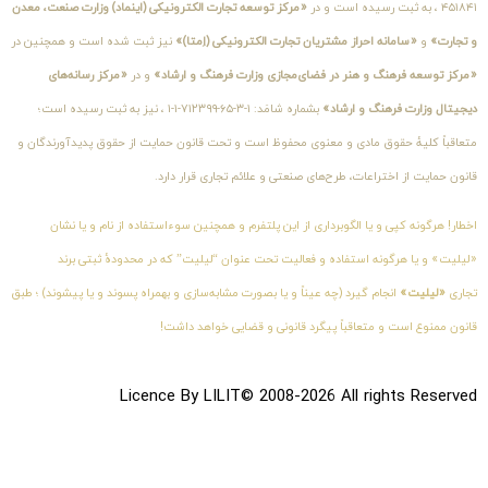
۴۵۱۸۴۱ ، به ثبت رسیده است و در
«مرکز توسعه تجارت الکترونیکی (اینماد) وزارت صنعت، معدن
و تجارت»
و
«سامانه احراز مشتریان تجارت الکترونیکی (اِمتا)»
نیز ثبت شده است و همچنین در
«مرکز توسعه فرهنگ و هنر در فضای‌مجازی وزارت فرهنگ و ارشاد»
و در
«مرکز رسانه‌های
دیجیتال وزارت فرهنگ و ارشاد»
بشماره شامَد: ۱-۳-۶۵-۷۱۲۳۹۹-۱-۱ ، نیز به ثبت رسیده است؛
متعاقباً کلیهٔ حقوق مادی و معنوی محفوظ است و تحت قانون حمایت از حقوق پدیدآورندگان و
قانون حمایت از اختراعات، طرح‌های صنعتی و علائم تجاری قرار دارد.
اخطار! هرگونه کپی و یا الگوبرداری از این پلتفرم و همچنین سوءاستفاده از نام و یا نشان
«لیلیت» و یا هرگونه استفاده و فعالیت تحت عنوان “لیلیت” که در محدودهٔ ثبتی برند
تجاری
«لیلیت»
انجام گیرد (چه عیناً و یا بصورت مشابه‌سازی و بهمراه پسوند و یا پیشوند) ؛ طبق
قانون ممنوع است و متعاقباً پیگرد قانونی و قضایی خواهد داشت!
Licence By LILIT© 2008-2026 All rights Reserved