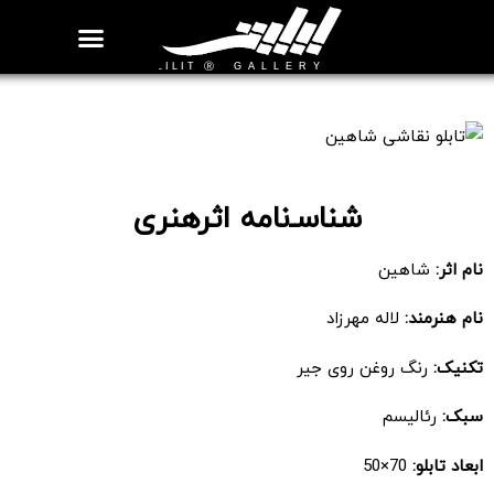
روزنامه هنر
درباره/تماس
مراکز و مشاغل
گالری و نمایشگاه
بیوگرافی هنرمندان
تابلو نقاشی شاهین
شناسـ‌نامه اثرهنری
نام اثر:
شاهین
نام هنرمند:
لاله مهرزاد
تکنیک:
رنگ روغن روی جیر
سبک:
رئالیسم
ابعاد تابلو:
70×50