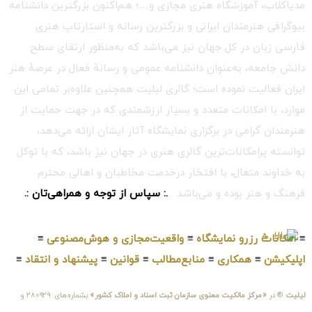
مدیاکلاب، آموزشگاه هنری مجازی و…؛ هم‌اکنون بزرگترین دانشنامه
بیوگرافی هنرمندان ایرانی و بزرگترین رسانه و استارتاپ هنری
فارسی زبان در کل جهان نیز می‌باشد که به‌منظور ارتقای سطح
دانش جامعه، به‌عنوان دانشنامه عمومی و رسانهٔ فعال در عرصهٔ هنر
ایران فعالیت نموده است؛ گالری لیلیت همچنین علاوه‌بر تمامی این
موارد، با امکانات متعدد و بسیار ارزشمندی که در جهت حمایت از
هنرمندان گرامی در برگزاری نمایشگاه آثار ایشان ارائه می‌دهد،
توانسته پرامکانات‌ترین گالری هنری در جهان نیز باشد، که با توکل
به خداوند متعال، با افتخار درخدمت مخاطبان و اهالی محترم
فرهنگ و هنر بوده و می‌باشد.
.: سپاس از توجه و همراهی‌تان :.
≡
امکانات رزرو نمایشگاه
≡
واقعیت‌مجازی و هوش‌مصنوعی
≡
اپلیکیشن
≡
همکاری
≡
منابع‌مطالب
≡
قوانین
≡
پیشنهاد و انتقاد
≡
لیلیت
® در
«مرکز مالکیت معنوی سازمان ثبت اسناد و املاک کشور»
بشماره‌های: ۲۸۰۹۲۹ و